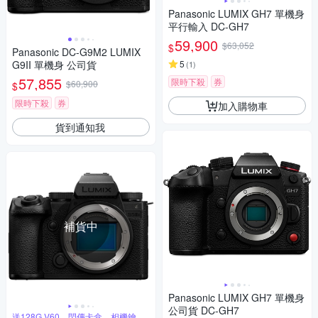
Panasonic LUMIX GH7 單機身
平行輸入 DC-GH7
59,900
$63,052
$
Panasonic DC-G9M2 LUMIX
G9II 單機身 公司貨
5
(
1
)
57,855
限時下殺
券
$60,900
$
限時下殺
券
加入購物車
貨到通知我
補貨中
Panasonic LUMIX GH7 單機身
公司貨 DC-GH7
送128G V60、閃傳卡盒、相機鑰匙