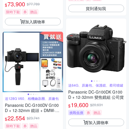
73,900
$77,789
$
貨到通知我
限時下殺
券
贈品
加入購物車
送64G、原廠包、保護鏡、蔡司噴罐
Panasonic DC-G100DK G100
D + 12-32mm 變焦鏡組 公司貨
送128G V60、相機鑰匙圈、原廠包
19,600
Panasonic DC-G100DV G100
$20,631
$
D + 12-32mm 鏡頭 + DMW-SH
挑戰低價
券
贈品
GR2 三腳架握把組 公司貨
22,554
$23,741
$
加入購物車
限時下殺
券
贈品