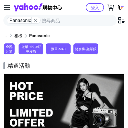
Yahoo購物中心
登入
Panasonic
相機
Panasonic
全部
微單-全片幅/
微單-M43
隨身機/類單眼
分類
中片幅
精選活動