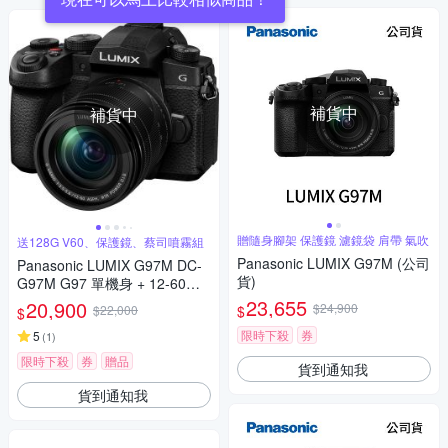
補貨中
補貨中
贈隨身腳架 保護鏡 濾鏡袋 肩帶 氣吹
送128G V60、保護鏡、蔡司噴霧組
Panasonic LUMIX G97M (公司
Panasonic LUMIX G97M DC-
貨)
G97M G97 單機身 + 12-60mm
變焦鏡組 公司貨
23,655
20,900
$24,900
$
$22,000
$
限時下殺
券
5
(
1
)
限時下殺
券
贈品
貨到通知我
貨到通知我