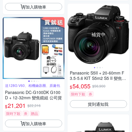
加入購物車
補貨中
Panasonic S5II + 20-60mm F
3.5-5.6 KIT S5m2 S5 II 變焦鏡
組 公司貨
54,055
送128G V60、相機鑰匙圈、原廠包
$56,900
$
Panasonic DC-G100DK G100
限時下殺
券
D + 12-32mm 變焦鏡組 公司貨
貨到通知我
21,201
$22,316
$
限時下殺
券
贈品
加入購物車