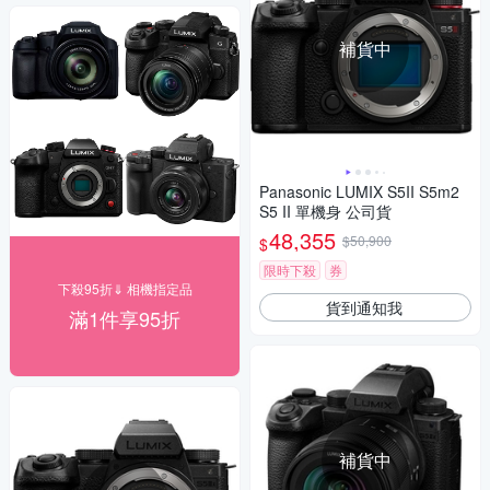
補貨中
Panasonic LUMIX S5II S5m2
S5 II 單機身 公司貨
48,355
$50,900
$
限時下殺
券
下殺95折⇓ 相機指定品
貨到通知我
滿1件享95折
補貨中