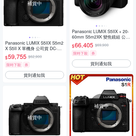
補貨中
Panasonic LUMIX S5IIX + 20-
60mm S5m2XK 變焦鏡組 公司
貨 DC-S5M2XK
Panasonic LUMIX S5IIX S5m2
66,405
$69,900
$
X S5II X 單機身 公司貨 DC-S5
限時下殺
券
M2X
59,755
$62,900
$
貨到通知我
限時下殺
券
貨到通知我
補貨中
補貨中