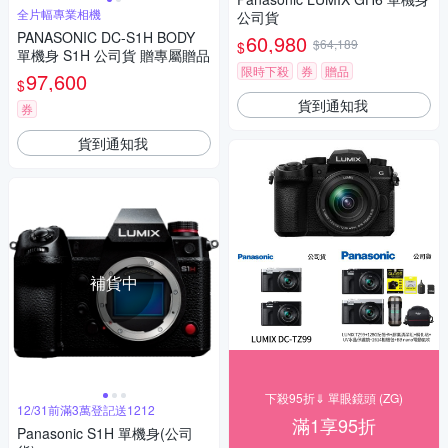
全片幅專業相機
公司貨
PANASONIC DC-S1H BODY
60,980
$64,189
$
單機身 S1H 公司貨 贈專屬贈品
限時下殺
券
贈品
97,600
$
貨到通知我
券
貨到通知我
補貨中
下殺95折⇓ 單眼鏡頭 (ZG)
12/31前滿3萬登記送1212
滿1享95折
Panasonic S1H 單機身(公司