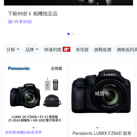
下殺95折⇓ 相機指定品
滿1件享95折
分類
品牌
快速到貨
有現貨
挑戰低價
價格低到
補貨中
類單眼相機的嶄新境界
Panasonic LUMIX FZ80D 類單