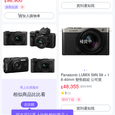
$
貨到通知我
挑戰低價
券
加入購物車
補貨中
Panasonic LUMIX S9N S9 + 1
8-40mm 變焦鏡組 公司貨
48,355
$50,900
$
馬上比買最好
相似商品比比看
5
(
1
)
限時下殺
券
去比較
貨到通知我
現在可以馬上比較相似商品！