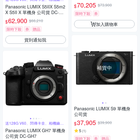
圈
70,205
$73,900
$
Panasonic LUMIX S5IIX S5m2
X S5II X 單機身 公司貨 DC-S5
限時下殺
券
M2X
62,900
$66,210
$
加入購物車
限時下殺
券
贈品
貨到通知我
補貨中
Panasonic LUMIX S9 單機身
公司貨
37,905
$39,900
$
送128G V60、閃傳卡盒、相機鑰匙
圈
Panasonic LUMIX GH7 單機身
5
(
1
)
公司貨 DC-GH7
限時下殺
券
贈品