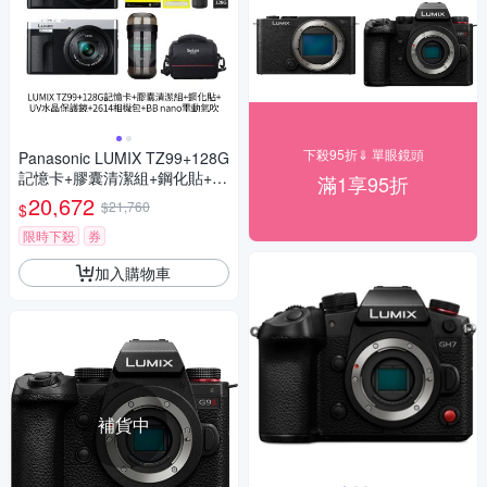
下殺95折⇓ 單眼鏡頭
Panasonic LUMIX TZ99+128G
記憶卡+膠囊清潔組+鋼化貼+水
滿1享95折
晶保護鏡+2614相機包+NITEC
20,672
$21,760
$
ORE BB nano 迷你電動氣吹
(公司貨)
限時下殺
券
加入購物車
補貨中