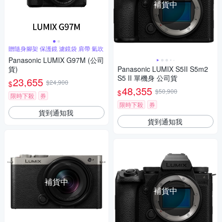
補貨中
贈隨身腳架 保護鏡 濾鏡袋 肩帶 氣吹
Panasonic LUMIX G97M (公司
貨)
Panasonic LUMIX S5II S5m2
S5 II 單機身 公司貨
23,655
$24,900
$
48,355
$50,900
$
限時下殺
券
限時下殺
券
貨到通知我
貨到通知我
補貨中
補貨中