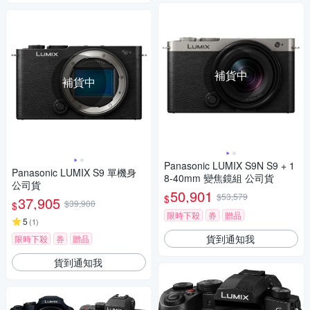
補貨中
補貨中
Panasonic LUMIX S9N S9 + 1
Panasonic LUMIX S9 單機身
8-40mm 變焦鏡組 公司貨
公司貨
50,901
$53,579
$
37,905
$39,900
$
限時下殺
券
贈品
5
(
1
)
貨到通知我
限時下殺
券
贈品
貨到通知我