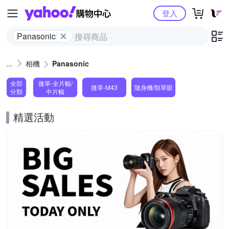
Yahoo購物中心
登入
Panasonic
相機
Panasonic
全部
微單-全片幅/
微單-M43
隨身機/類單眼
分類
中片幅
精選活動