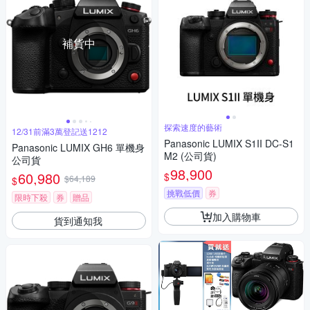
補貨中
探索速度的藝術
12/31前滿3萬登記送1212
Panasonic LUMIX S1II DC-S1
Panasonic LUMIX GH6 單機身
M2 (公司貨)
公司貨
98,900
60,980
$
$64,189
$
挑戰低價
券
限時下殺
券
贈品
加入購物車
貨到通知我