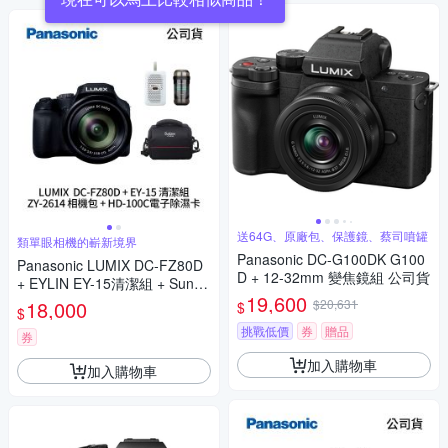
送64G、原廠包、保護鏡、蔡司噴罐
類單眼相機的嶄新境界
Panasonic DC-G100DK G100
Panasonic LUMIX DC-FZ80D
D + 12-32mm 變焦鏡組 公司貨
+ EYLIN EY-15清潔組 + SunLi
19,600
ght ZY-2614相機包 + EirMai 銳
18,000
$20,631
$
$
瑪 HD-100C電子除濕卡 FZ80
挑戰低價
券
贈品
D (公司貨)
券
加入購物車
加入購物車