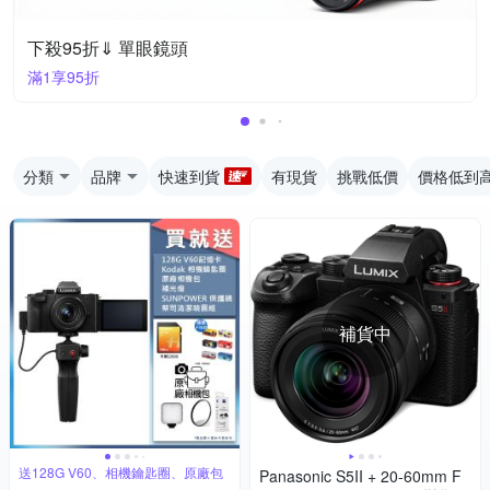
下殺95折⇓ 單眼鏡頭
滿1享95折
分類
品牌
快速到貨
有現貨
挑戰低價
價格低到
補貨中
送128G V60、相機鑰匙圈、原廠包
Panasonic S5II + 20-60mm F