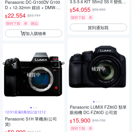
3.5-5.6 KIT S5m2 S5 II 變焦鏡
Panasonic DC-G100DV G100
組 公司貨
D + 12-32mm 鏡頭 + DMW-SH
54,055
$56,900
$
GR2 三腳架握把組 公司貨
22,554
$23,741
$
限時下殺
券
限時下殺
券
贈品
貨到通知我
加入購物車
補貨中
補貨中
Panasonic LUMIX FZ80D 類單
12/31前滿3萬登記送1212
眼相機 DC-FZ80D 公司貨
Panasonic S1H 單機身(公司
15,900
$16,736
$
貨)
限時下殺
券
59,990
$63,147