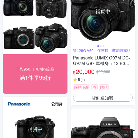
補貨中
送128G V60、保護鏡、蔡司噴霧組
Panasonic LUMIX G97M DC-
G97M G97 單機身 + 12-60mm
變焦鏡組 公司貨
下殺95折⇓ 相機指定品
20,900
$22,000
$
滿1件享95折
5
(
1
)
限時下殺
券
贈品
貨到通知我
補貨中