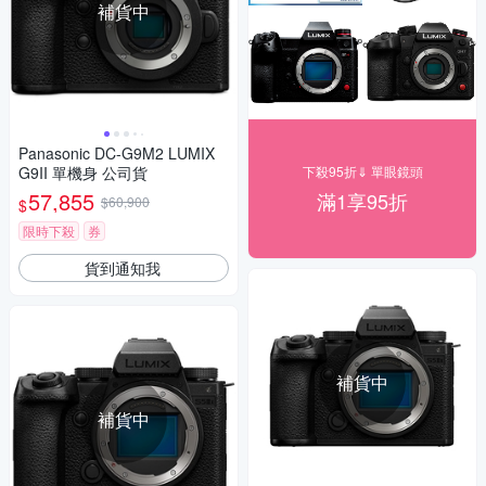
補貨中
Panasonic DC-G9M2 LUMIX
G9II 單機身 公司貨
下殺95折⇓ 單眼鏡頭
57,855
滿1享95折
$60,900
$
限時下殺
券
貨到通知我
補貨中
補貨中