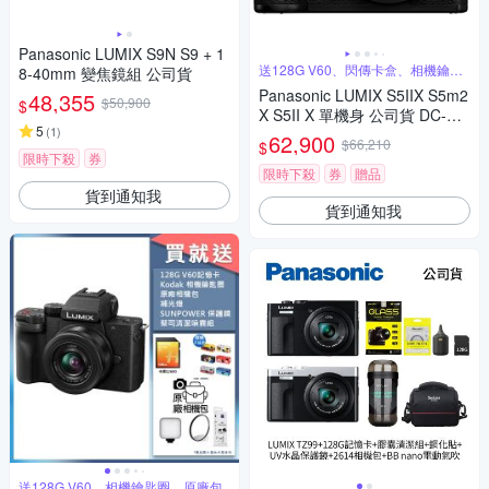
Panasonic LUMIX S9N S9 + 1
送128G V60、閃傳卡盒、相機鑰匙
8-40mm 變焦鏡組 公司貨
圈
Panasonic LUMIX S5IIX S5m2
48,355
$50,900
$
X S5II X 單機身 公司貨 DC-S5
5
(
1
)
M2X
62,900
$66,210
$
限時下殺
券
限時下殺
券
贈品
貨到通知我
貨到通知我
送128G V60、相機鑰匙圈、原廠包