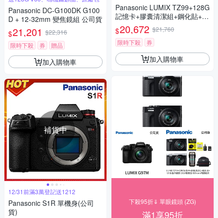
Panasonic LUMIX TZ99+128G
Panasonic DC-G100DK G100
記憶卡+膠囊清潔組+鋼化貼+水
D + 12-32mm 變焦鏡組 公司貨
晶保護鏡+2614相機包+NITEC
20,672
21,201
$21,760
$
$22,316
$
ORE BB nano 迷你電動氣吹
(公司貨)
限時下殺
券
限時下殺
券
贈品
加入購物車
加入購物車
補貨中
12/31前滿3萬登記送1212
下殺95折⇓ 單眼鏡頭 (ZG)
Panasonic S1R 單機身(公司
貨)
滿1享95折