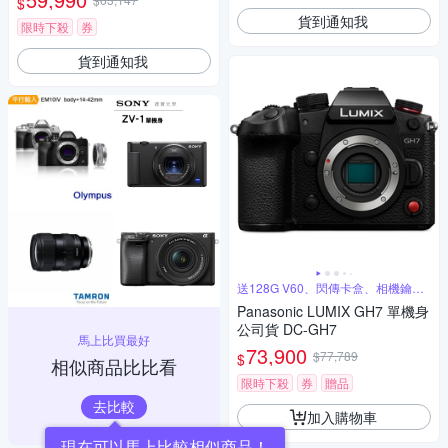
$
貨到通知我
限時下殺
券
貨到通知我
送128G V60、閃傳卡盒、相機鑰匙
圈
Panasonic LUMIX GH7 單機身
公司貨 DC-GH7
馬上比買最好
73,900
$77,789
$
相似商品比比看
限時下殺
券
贈品
去比較
加入購物車
現在可以馬上比較相似商品！