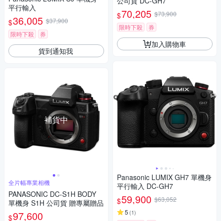
公司貨 DC-GH7
平行輸入
70,205
$73,900
$
36,005
$37,900
$
限時下殺
券
限時下殺
券
加入購物車
貨到通知我
補貨中
Panasonic LUMIX GH7 單機身
全片幅專業相機
平行輸入 DC-GH7
PANASONIC DC-S1H BODY
59,900
$63,052
$
單機身 S1H 公司貨 贈專屬贈品
5
(
1
)
97,600
$