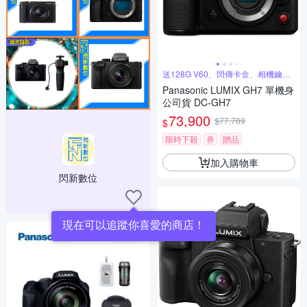
送128G V60、閃傳卡盒、相機鑰匙
圈
Panasonic LUMIX GH7 單機身
公司貨 DC-GH7
73,900
$77,789
$
限時下殺
券
贈品
加入購物車
閃新數位
現在可以追蹤你喜愛的商店！