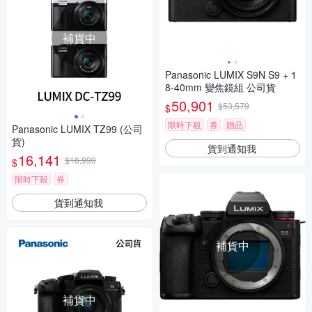
補貨中
Panasonic LUMIX S9N S9 + 1
8-40mm 變焦鏡組 公司貨
50,901
$53,579
$
限時下殺
券
贈品
Panasonic LUMIX TZ99 (公司
貨)
貨到通知我
16,141
$16,990
$
限時下殺
券
貨到通知我
補貨中
補貨中