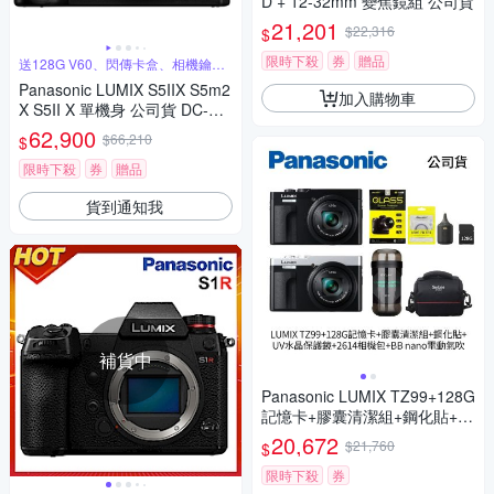
D + 12-32mm 變焦鏡組 公司貨
21,201
$22,316
$
限時下殺
券
贈品
送128G V60、閃傳卡盒、相機鑰匙
圈
Panasonic LUMIX S5IIX S5m2
加入購物車
X S5II X 單機身 公司貨 DC-S5
M2X
62,900
$66,210
$
限時下殺
券
贈品
貨到通知我
補貨中
Panasonic LUMIX TZ99+128G
記憶卡+膠囊清潔組+鋼化貼+水
晶保護鏡+2614相機包+NITEC
20,672
$21,760
$
ORE BB nano 迷你電動氣吹
(公司貨)
限時下殺
券