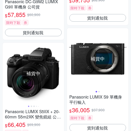
$
Panasonic DC-G9M2 LUMIX
G9II 單機身 公司貨
限時下殺
券
57,855
$60,900
$
貨到通知我
限時下殺
券
貨到通知我
補貨中
補貨中
Panasonic LUMIX S9 單機身
平行輸入
36,005
$37,900
$
Panasonic LUMIX S5IIX + 20-
60mm S5m2XK 變焦鏡組 公司
限時下殺
券
貨 DC-S5M2XK
66,405
$69,900
$
貨到通知我