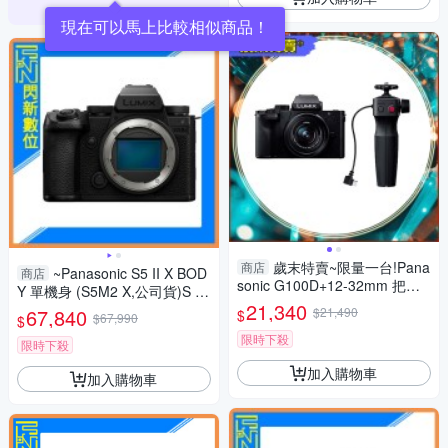
現在可以馬上比較相似商品！
歲末特賣~限量一台!Pana
商店
~Panasonic S5 II X BOD
商店
sonic G100D+12-32mm 把手
Y 單機身 (S5M2 X,公司貨)S 5II
組(G100D+1232+SHGR2，公
21,340
X
67,840
$21,490
$
$67,990
$
司貨)
限時下殺
限時下殺
加入購物車
加入購物車