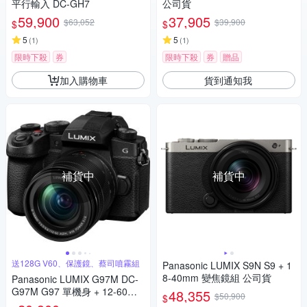
平行輸入 DC-GH7
公司貨
59,900
37,905
$63,052
$39,900
$
$
5
5
(
1
)
(
1
)
限時下殺
券
限時下殺
券
贈品
加入購物車
貨到通知我
補貨中
補貨中
送128G V60、保護鏡、蔡司噴霧組
Panasonic LUMIX S9N S9 + 1
8-40mm 變焦鏡組 公司貨
Panasonic LUMIX G97M DC-
G97M G97 單機身 + 12-60mm
48,355
$50,900
$
變焦鏡組 公司貨