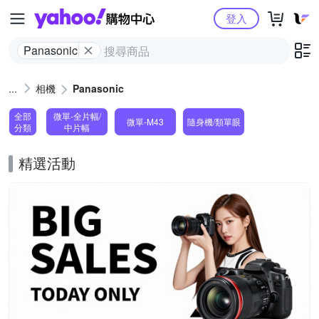
Yahoo購物中心
登入
Panasonic
相機
Panasonic
全部
微單-全片幅/
微單-M43
隨身機/類單眼
分類
中片幅
精選活動