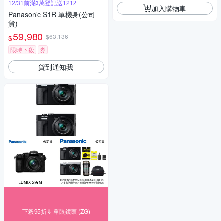
12/31前滿3萬登記送1212
加入購物車
Panasonic S1R 單機身(公司
貨)
59,980
$63,136
$
限時下殺
券
貨到通知我
下殺95折⇓ 單眼鏡頭 (ZG)