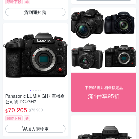
限時下殺
券
貨到通知我
下殺95折⇓ 相機指定品
滿1件享95折
Panasonic LUMIX GH7 單機身
公司貨 DC-GH7
70,205
$73,900
$
限時下殺
券
加入購物車