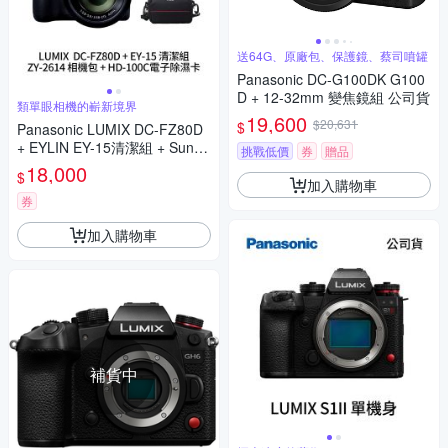
送64G、原廠包、保護鏡、蔡司噴罐
Panasonic DC-G100DK G100
D + 12-32mm 變焦鏡組 公司貨
類單眼相機的嶄新境界
19,600
$20,631
$
Panasonic LUMIX DC-FZ80D
+ EYLIN EY-15清潔組 + SunLi
挑戰低價
券
贈品
ght ZY-2614相機包 + EirMai 銳
18,000
$
瑪 HD-100C電子除濕卡 FZ80
加入購物車
D (公司貨)
券
加入購物車
補貨中