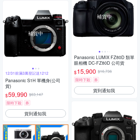
補貨中
補貨中
Panasonic LUMIX FZ80D 類單
眼相機 DC-FZ80D 公司貨
15,900
$16,736
$
12/31前滿3萬登記送1212
限時下殺
券
Panasonic S1H 單機身(公司
貨)
貨到通知我
59,990
$63,147
$
限時下殺
券
貨到通知我