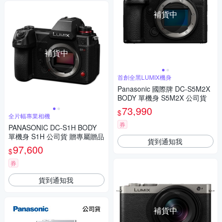
補貨中
補貨中
首創全黑LUMIX機身
Panasonic 國際牌 DC-S5M2X
BODY 單機身 S5M2X 公司貨
73,990
$
全片幅專業相機
券
PANASONIC DC-S1H BODY
單機身 S1H 公司貨 贈專屬贈品
貨到通知我
97,600
$
券
貨到通知我
補貨中