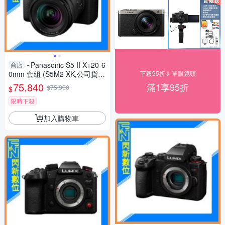
~Panasonic S5 II X+20-6
商店
0mm 套組 (S5M2 XK,公司貨)
下殺95折⇓ 單眼鏡頭
S5IIXK
75,840
滿1享95折
$75,990
$
限時下殺
加入購物車