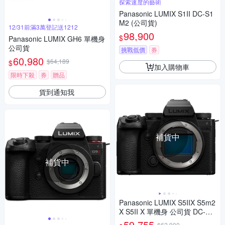
探索速度的藝術
Panasonic LUMIX S1II DC-S1
M2 (公司貨)
12/31前滿3萬登記送1212
98,900
$
Panasonic LUMIX GH6 單機身
公司貨
挑戰低價
券
60,980
$64,189
$
加入購物車
限時下殺
券
贈品
貨到通知我
補貨中
補貨中
Panasonic LUMIX S5IIX S5m2
X S5II X 單機身 公司貨 DC-S5
M2X
59,755
$62,900