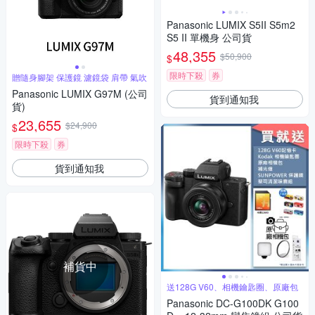
Panasonic LUMIX S5II S5m2
S5 II 單機身 公司貨
48,355
$50,900
$
限時下殺
券
贈隨身腳架 保護鏡 濾鏡袋 肩帶 氣吹
Panasonic LUMIX G97M (公司
貨到通知我
貨)
23,655
$24,900
$
限時下殺
券
貨到通知我
補貨中
送128G V60、相機鑰匙圈、原廠包
Panasonic DC-G100DK G100