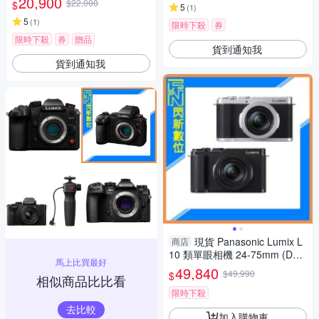
20,900
$22,000
$
5
(
1
)
5
(
1
)
限時下殺
券
限時下殺
券
贈品
貨到通知我
貨到通知我
現貨 Panasonic Lumix L
商店
10 類單眼相機 24-75mm (DC-
馬上比買最好
L10,公司貨)
49,840
$49,990
$
相似商品比比看
限時下殺
去比較
加入購物車