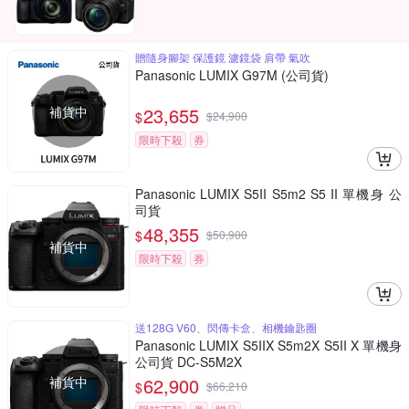
贈隨身腳架 保護鏡 濾鏡袋 肩帶 氣吹
Panasonic LUMIX G97M (公司貨)
補貨中
23,655
$
$
24,900
限時下殺
券
Panasonic LUMIX S5II S5m2 S5 II 單機身 公
司貨
48,355
$
$
50,900
補貨中
限時下殺
券
送128G V60、閃傳卡盒、相機鑰匙圈
Panasonic LUMIX S5IIX S5m2X S5II X 單機身
公司貨 DC-S5M2X
補貨中
62,900
$
$
66,210