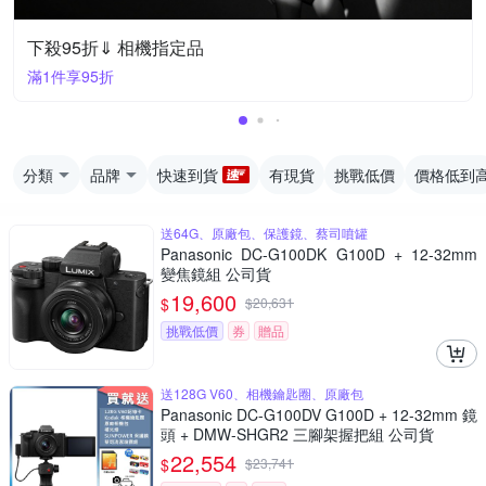
下殺95折⇓ 相機指定品
滿1件享95折
分類
品牌
快速到貨
有現貨
挑戰低價
價格低到
送64G、原廠包、保護鏡、蔡司噴罐
Panasonic DC-G100DK G100D + 12-32mm
變焦鏡組 公司貨
19,600
$
$
20,631
挑戰低價
券
贈品
送128G V60、相機鑰匙圈、原廠包
Panasonic DC-G100DV G100D + 12-32mm 鏡
頭 + DMW-SHGR2 三腳架握把組 公司貨
22,554
$
$
23,741