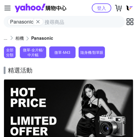
Yahoo購物中心
登入
Panasonic
相機
Panasonic
全部
微單-全片幅/
微單-M43
隨身機/類單眼
分類
中片幅
精選活動