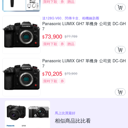
限時下殺
券
贈品
送128G V60、閃傳卡盒、相機鑰匙圈
Panasonic LUMIX GH7 單機身 公司貨 DC-GH
7
73,900
$
$
77,789
限時下殺
券
贈品
Panasonic LUMIX GH7 單機身 公司貨 DC-GH
7
70,205
$
$
73,900
限時下殺
券
馬上比買最好
相似商品比比看