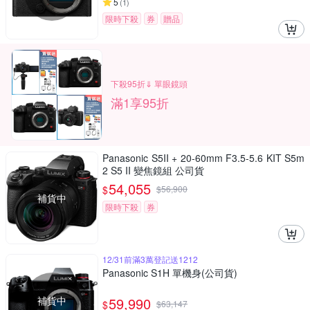
5
(
1
)
限時下殺
券
贈品
下殺95折⇓ 單眼鏡頭
滿1享95折
Panasonic S5II + 20-60mm F3.5-5.6 KIT S5m
2 S5 II 變焦鏡組 公司貨
54,055
$
$
56,900
補貨中
限時下殺
券
12/31前滿3萬登記送1212
Panasonic S1H 單機身(公司貨)
補貨中
59,990
$
$
63,147