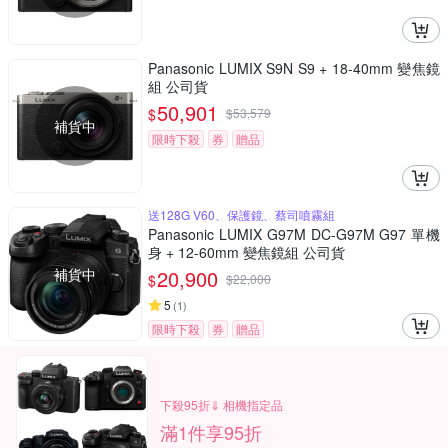
Panasonic LUMIX S9N S9 + 18-40mm 變焦鏡
組 公司貨
50,901
$
$
53,579
補貨中
限時下殺
券
贈品
送128G V60、保護鏡、蔡司噴霧組
Panasonic LUMIX G97M DC-G97M G97 單機
身 + 12-60mm 變焦鏡組 公司貨
補貨中
20,900
$
$
22,000
5
(
1
)
限時下殺
券
贈品
下殺95折⇓ 相機指定品
滿1件享95折