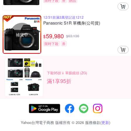
限時下殺
券
贈品
12/31前滿3萬登記送1212
Panasonic S1R 單機身(公司貨)
補貨中
59,980
$
$
63,136
限時下殺
券
下殺95折⇓ 單眼鏡頭 (ZG)
滿1享95折
Yahoo台灣電子商務 版權所有 © 2026 服務條款(
更新
)