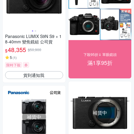
Panasonic LUMIX S9N S9 + 1
8-40mm 變焦鏡組 公司貨
48,355
$50,900
$
下殺95折⇓ 單眼鏡頭
5
(
1
)
滿1享95折
限時下殺
券
貨到通知我
補貨中
補貨中