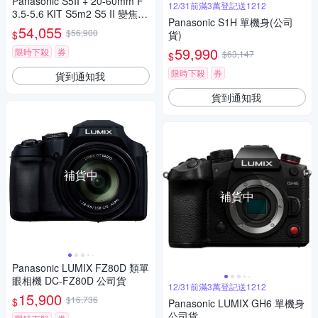
Panasonic S5II + 20-60mm F
12/31前滿3萬登記送1212
3.5-5.6 KIT S5m2 S5 II 變焦鏡
Panasonic S1H 單機身(公司
組 公司貨
54,055
$56,900
$
貨)
59,990
限時下殺
券
$63,147
$
限時下殺
券
貨到通知我
貨到通知我
補貨中
補貨中
Panasonic LUMIX FZ80D 類單
眼相機 DC-FZ80D 公司貨
12/31前滿3萬登記送1212
15,900
$16,736
$
Panasonic LUMIX GH6 單機身
公司貨