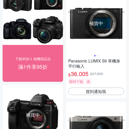
補貨中
下殺95折⇓ 相機指定品
Panasonic LUMIX S9 單機身
滿1件享95折
平行輸入
36,005
$37,900
$
限時下殺
券
貨到通知我
補貨中