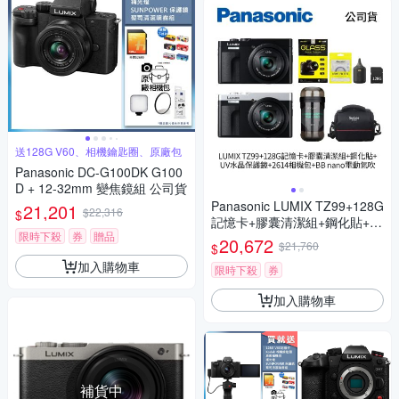
送128G V60、相機鑰匙圈、原廠包
Panasonic DC-G100DK G100
D + 12-32mm 變焦鏡組 公司貨
Panasonic LUMIX TZ99+128G
21,201
$22,316
$
記憶卡+膠囊清潔組+鋼化貼+水
限時下殺
券
贈品
晶保護鏡+2614相機包+NITEC
20,672
$21,760
$
ORE BB nano 迷你電動氣吹
加入購物車
(公司貨)
限時下殺
券
加入購物車
補貨中