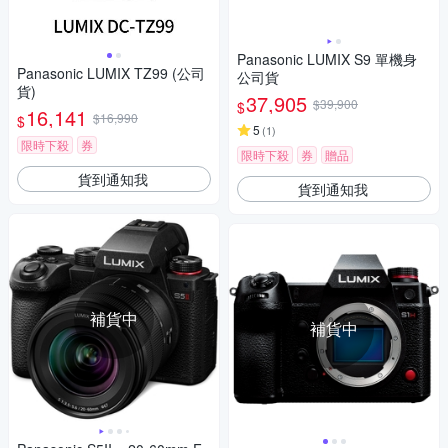
Panasonic LUMIX S9 單機身
Panasonic LUMIX TZ99 (公司
公司貨
貨)
37,905
$39,900
$
16,141
$16,990
$
5
(
1
)
限時下殺
券
限時下殺
券
贈品
貨到通知我
貨到通知我
補貨中
補貨中