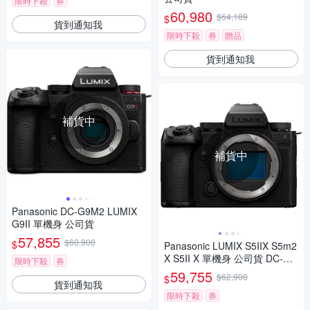
限時下殺
券
60,980
$64,189
$
貨到通知我
限時下殺
券
贈品
貨到通知我
補貨中
補貨中
Panasonic DC-G9M2 LUMIX
G9II 單機身 公司貨
57,855
$60,900
$
Panasonic LUMIX S5IIX S5m2
X S5II X 單機身 公司貨 DC-S5
限時下殺
券
M2X
59,755
$62,900
$
貨到通知我
限時下殺
券