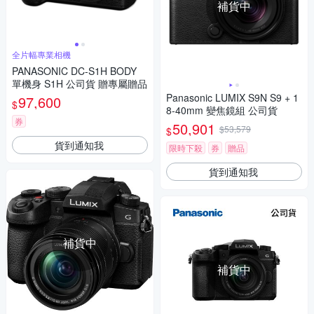
補貨中
全片幅專業相機
PANASONIC DC-S1H BODY
單機身 S1H 公司貨 贈專屬贈品
Panasonic LUMIX S9N S9 + 1
97,600
$
8-40mm 變焦鏡組 公司貨
券
50,901
$53,579
$
貨到通知我
限時下殺
券
贈品
貨到通知我
補貨中
補貨中