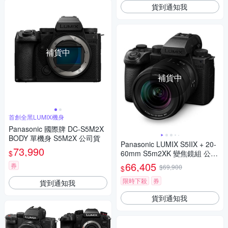
貨到通知我
補貨中
補貨中
首創全黑LUMIX機身
Panasonic 國際牌 DC-S5M2X
BODY 單機身 S5M2X 公司貨
Panasonic LUMIX S5IIX + 20-
73,990
$
60mm S5m2XK 變焦鏡組 公司
貨 DC-S5M2XK
66,405
券
$69,900
$
限時下殺
券
貨到通知我
貨到通知我