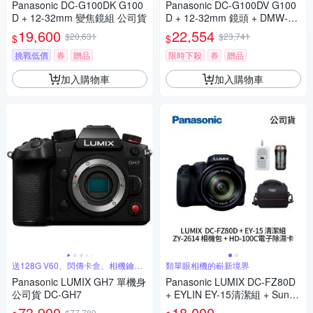
Panasonic DC-G100DK G100
Panasonic DC-G100DV G100
D + 12-32mm 變焦鏡組 公司貨
D + 12-32mm 鏡頭 + DMW-SH
GR2 三腳架握把組 公司貨
19,600
22,554
$20,631
$23,741
$
$
挑戰低價
券
贈品
限時下殺
券
贈品
加入購物車
加入購物車
送128G V60、閃傳卡盒、相機鑰匙
類單眼相機的嶄新境界
圈
Panasonic LUMIX GH7 單機身
Panasonic LUMIX DC-FZ80D
公司貨 DC-GH7
+ EYLIN EY-15清潔組 + SunLi
ght ZY-2614相機包 + EirMai 銳
73,900
18,000
$77,789