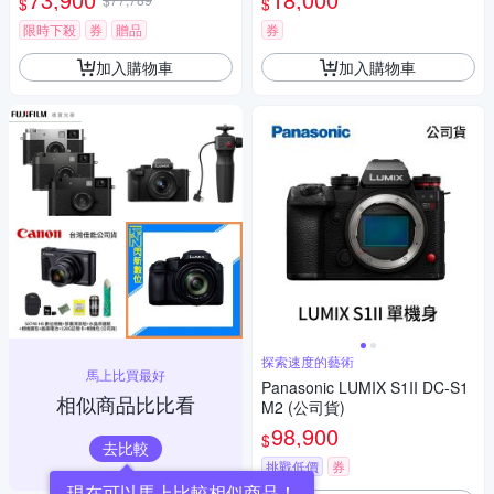
$
$
瑪 HD-100C電子除濕卡 FZ80
D (公司貨)
限時下殺
券
贈品
券
加入購物車
加入購物車
探索速度的藝術
馬上比買最好
Panasonic LUMIX S1II DC-S1
相似商品比比看
M2 (公司貨)
98,900
$
去比較
挑戰低價
券
現在可以馬上比較相似商品！