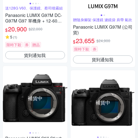
送128G V60、保護鏡、蔡司噴霧組
Panasonic LUMIX G97M DC-
贈隨身腳架 保護鏡 濾鏡袋 肩帶 氣吹
G97M G97 單機身 + 12-60mm
變焦鏡組 公司貨
Panasonic LUMIX G97M (公司
20,900
$22,000
$
貨)
5
(
1
)
23,655
$24,900
$
限時下殺
券
贈品
限時下殺
券
貨到通知我
貨到通知我
補貨中
補貨中