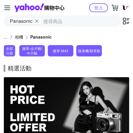
Yahoo購物中心
登入
Panasonic
相機
Panasonic
全部
微單-全片幅/
微單-M43
隨身機/類單眼
分類
中片幅
精選活動