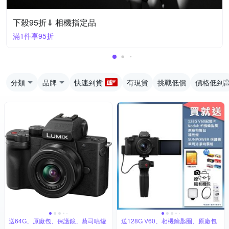
下殺95折⇓ 相機指定品
滿1件享95折
分類
品牌
快速到貨
有現貨
挑戰低價
價格低到
送64G、原廠包、保護鏡、蔡司噴罐
送128G V60、相機鑰匙圈、原廠包