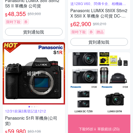
Panasonic LUMIX S5II S5m2
送128G V60、閃傳卡盒、相機鑰匙
S5 II 單機身 公司貨
圈
Panasonic LUMIX S5IIX S5m2
48,355
$50,900
$
X S5II X 單機身 公司貨 DC-S5
M2X
限時下殺
券
62,900
$66,210
$
貨到通知我
限時下殺
券
贈品
貨到通知我
補貨中
12/31前滿3萬登記送1212
Panasonic S1R 單機身(公司
貨)
下殺95折⇓ 單眼鏡頭 (ZG)
59,980
$63,136
$