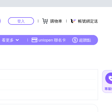
購物車
帳號綁定送
登入
看更多
uniopen 聯名卡
超贈點
M4/3