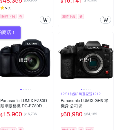
$
$
5
(
1
)
限時下殺
券
限時下殺
券
的商店！
補貨中
補貨中
12/31前滿3萬登記送1212
Panasonic LUMIX FZ80D
Panasonic LUMIX GH6 單
類單眼相機 DC-FZ80D 公
機身 公司貨
司貨
15,900
60,980
$16,736
$64,189
$
$
限時下殺
券
限時下殺
券
贈品