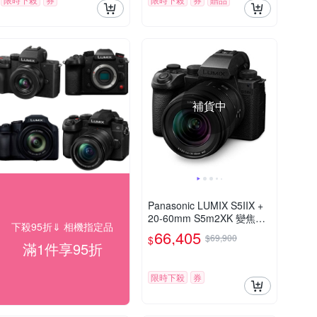
補貨中
Panasonic LUMIX S5IIX +
20-60mm S5m2XK 變焦鏡
下殺95折⇓ 相機指定品
組 公司貨 DC-S5M2XK
66,405
$69,900
$
滿1件享95折
限時下殺
券