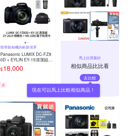
類單眼相機的嶄新境界
Panasonic LUMIX DC-FZ8
馬上比買最好
0D + EYLIN EY-15清潔組 +
相似商品比比看
SunLight ZY-2614相機包 +
18,000
$
EirMai 銳瑪 HD-100C電子
除濕卡 FZ80D (公司貨)
去比較
券
現在可以馬上比較相似商品！