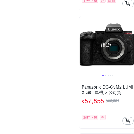
補貨中
Panasonic DC-G9M2 LUMI
X G9II 單機身 公司貨
57,855
$60,900
$
限時下殺
券