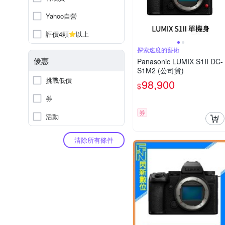
Yahoo自營
評價4顆
以上
探索速度的藝術
優惠
Panasonic LUMIX S1II DC-
S1M2 (公司貨)
挑戰低價
98,900
$
券
券
活動
清除所有條件