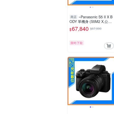
~Panasonic S5 II X B
商店
ODY 單機身 (S5M2 X,公司
貨)S 5IIX
67,840
$67,990
$
限時下殺