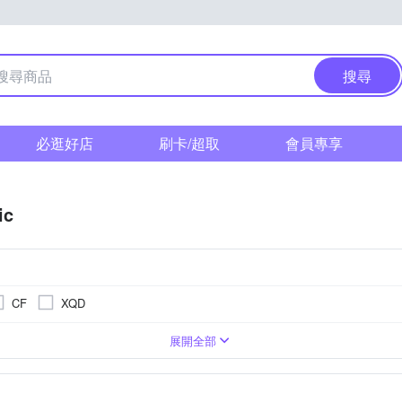
搜尋
必逛好店
刷卡/超取
會員專享
ic
CF
XQD
1萬~2000萬像素
單眼
3.0吋以上
1/2.3吋 CMOS
類單眼相機(PASM功能)
4000萬像素以上
無
BSI CMOS(高感光背照式)
3001萬~5000萬像素
1吋 CMOS
TFT LCD
展開全部