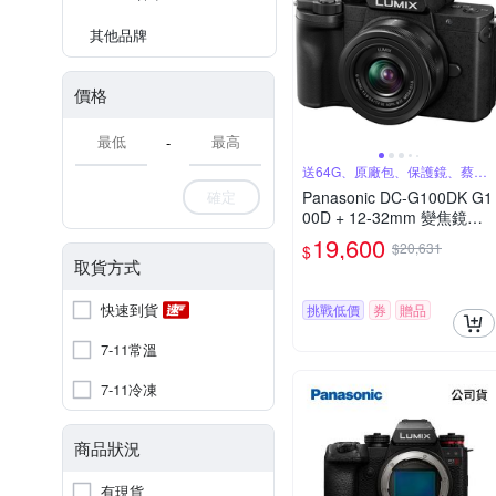
其他品牌
價格
-
送64G、原廠包、保護鏡、蔡司
噴罐
確定
Panasonic DC-G100DK G1
00D + 12-32mm 變焦鏡組
公司貨
19,600
$20,631
$
取貨方式
快速到貨
挑戰低價
券
贈品
7-11常溫
7-11冷凍
商品狀況
有現貨