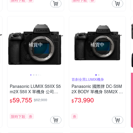
補貨中
補貨中
首創全黑LUMIX機身
Panasonic LUMIX S5IIX S5
Panasonic 國際牌 DC-S5M
m2X S5II X 單機身 公司貨
2X BODY 單機身 S5M2X 公
DC-S5M2X
司貨
59,755
73,990
$62,900
$
$
限時下殺
券
券