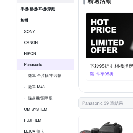
精選活動
手機/相機/耳機/穿戴
相機
SONY
CANON
NIKON
Panasonic
下殺95折⇓ 相機指
滿1件享95折
微單-全片幅/中片幅
微單-M43
隨身機/類單眼
Panasonic 39 筆結果
OM SYSTEM
FUJIFILM
LEICA 徠卡