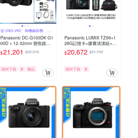
送128G V60、相機鑰匙圈、原
廠包
Panasonic DC-G100DK G1
Panasonic LUMIX TZ99+1
00D + 12-32mm 變焦鏡組
28G記憶卡+膠囊清潔組+鋼
公司貨
化貼+水晶保護鏡+2614相機
21,201
20,672
$22,316
$21,760
$
$
包+NITECORE BB nano 迷
你電動氣吹(公司貨)
限時下殺
券
贈品
限時下殺
券