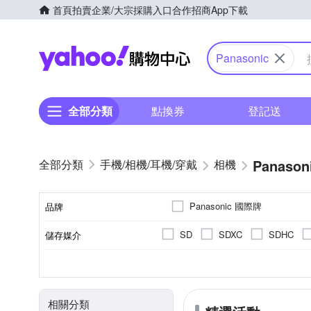
首頁
拍賣
企業/大宗採購入口
合作招商
App下載
Yahoo購物中心
Panasonic
全部分類
點換券
登記送
Panason
手機/相機/耳機/穿戴
相機
Panasonic 國際牌
品牌
SD
SDXC
SDHC
儲存媒介
品牌名稱
翻轉式螢幕
微單眼
2.0~2.5吋
2001萬~3000萬像素
公司貨
一般型相機
平行輸入
2.5~2.9吋
可觸控式螢幕
160
無
CMOS
Live MOS
螢幕類型
影像感應器
相機類型
螢幕尺寸
有效像素
來源
相關分類