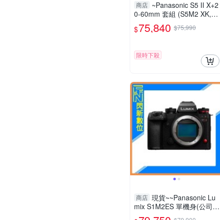
~Panasonic S5 II X+2
商店
0-60mm 套組 (S5M2 XK,公
司貨) S5IIXK
75,840
$75,990
$
限時下殺
現貨~~Panasonic Lu
商店
mix S1M2ES 單機身(公司
貨)S1 II ES
79,750
$79,900