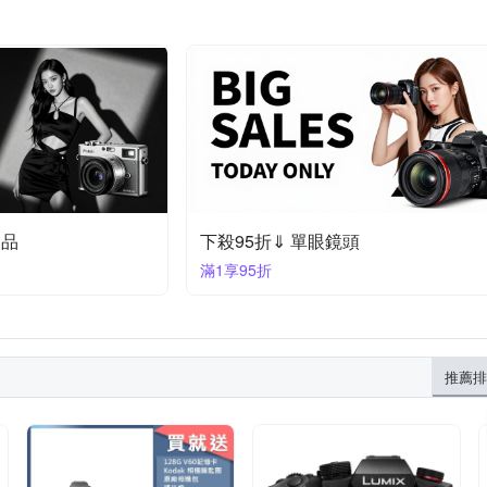
定品
下殺95折⇓ 單眼鏡頭
滿1享95折
推薦排