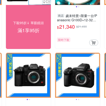
歲末特賣~限量一台!P
商店
anasonic G100D+12-32m
下殺95折⇓ 單眼鏡頭
m 把手組(G100D+1232+S
21,340
$21,490
$
HGR2，公司貨)
滿1享95折
限時下殺