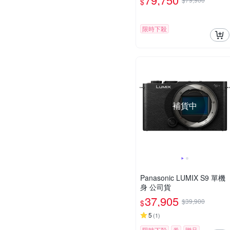
$
限時下殺
補貨中
Panasonic LUMIX S9 單機
身 公司貨
37,905
$39,900
$
5
(
1
)
限時下殺
券
贈品