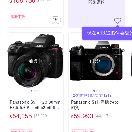
$
閃新數位
限時下殺
現在可以追蹤你喜愛
補貨中
補貨中
12/31前滿3萬登記送1212
Panasonic S5II + 20-60mm
Panasonic S1H 單機身(公
F3.5-5.6 KIT S5m2 S5 II 變
司貨)
焦鏡組 公司貨
54,055
59,990
$56,900
$63,147
$
$
限時下殺
券
限時下殺
券