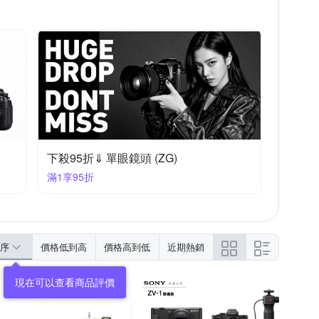
下殺95折⇓ 單眼鏡頭 (ZG)
滿1享95折
序
價格低到高
價格高到低
近期熱銷