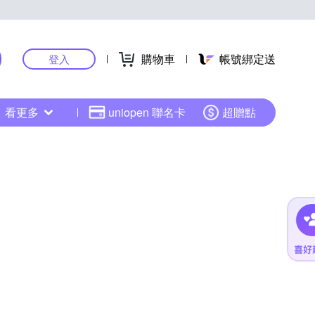
購物車
帳號綁定送
登入
看更多
uniopen 聯名卡
超贈點