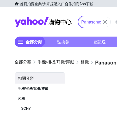
首頁
拍賣
企業/大宗採購入口
合作招商
App下載
Yahoo購物中心
Panasonic
全部分類
點換券
登記送
Panason
手機/相機/耳機/穿戴
相機
相關分類
手機/相機/耳機/穿戴
相機
SONY