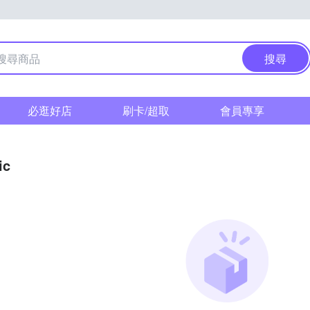
搜尋
必逛好店
刷卡/超取
會員專享
ic