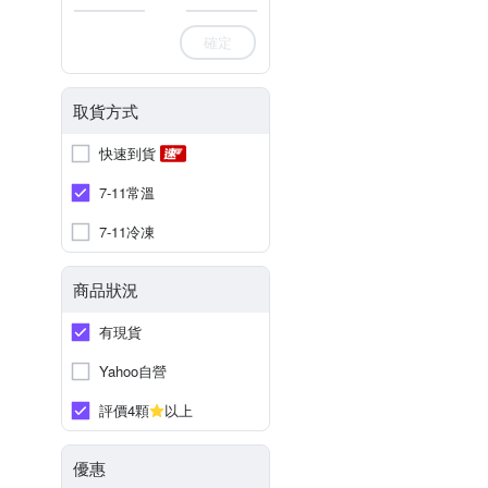
確定
取貨方式
快速到貨
7-11常溫
7-11冷凍
商品狀況
有現貨
Yahoo自營
評價4顆
以上
優惠