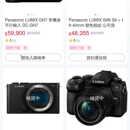
Panasonic LUMIX GH7 單機身
Panasonic LUMIX S9N S9 + 1
平行輸入 DC-GH7
8-40mm 變焦鏡組 公司貨
59,900
48,355
$63,052
$50,900
$
$
5
5
(
1
)
(
1
)
限時下殺
券
限時下殺
券
加入購物車
貨到通知我
補貨中
補貨中