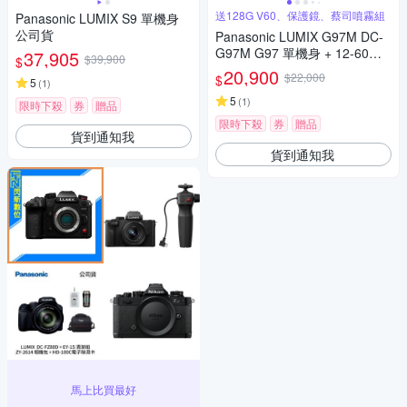
送128G V60、保護鏡、蔡司噴霧組
Panasonic LUMIX S9 單機身
公司貨
Panasonic LUMIX G97M DC-
G97M G97 單機身 + 12-60mm
37,905
$39,900
$
變焦鏡組 公司貨
20,900
$22,000
$
5
(
1
)
5
(
1
)
限時下殺
券
贈品
限時下殺
券
贈品
貨到通知我
貨到通知我
馬上比買最好