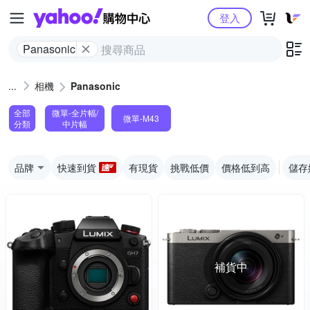
Yahoo購物中心
登入
Panasonic
相機
Panasonic
全部
微單-全片幅/
微單-M43
分類
中片幅
品牌
快速到貨
有現貨
挑戰低價
價格低到高
儲存
補貨中