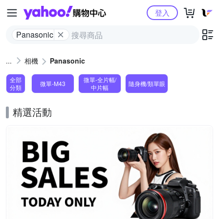
Yahoo購物中心
登入
Panasonic
相機
Panasonic
全部
微單-全片幅/
微單-M43
隨身機/類單眼
分類
中片幅
精選活動