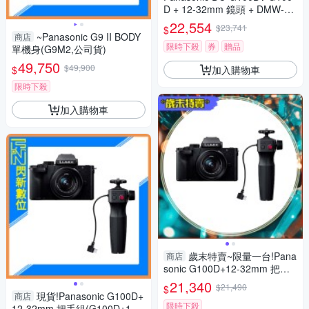
D + 12-32mm 鏡頭 + DMW-SH
GR2 三腳架握把組 公司貨
22,554
$23,741
$
~Panasonic G9 II BODY
商店
限時下殺
券
贈品
單機身(G9M2,公司貨)
49,750
$49,900
加入購物車
$
限時下殺
加入購物車
歲末特賣~限量一台!Pana
商店
sonic G100D+12-32mm 把手
組(G100D+1232+SHGR2，公
21,340
$21,490
$
司貨)
現貨!Panasonic G100D+
商店
限時下殺
12-32mm 把手組(G100D+123