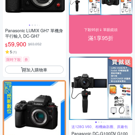
下殺95折⇓ 單眼鏡頭
Panasonic LUMIX GH7 單機身
平行輸入 DC-GH7
滿1享95折
59,900
$63,052
$
5
(
1
)
限時下殺
券
加入購物車
送128G V60、相機鑰匙圈、原廠包
Panasonic DC-G100DV G100