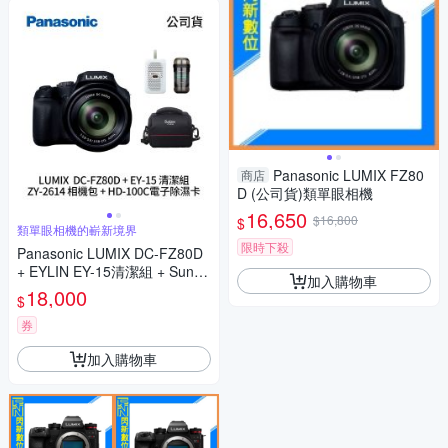
Panasonic LUMIX FZ80
商店
D (公司貨)類單眼相機
16,650
$16,800
$
類單眼相機的嶄新境界
限時下殺
Panasonic LUMIX DC-FZ80D
+ EYLIN EY-15清潔組 + SunLi
加入購物車
ght ZY-2614相機包 + EirMai 銳
18,000
$
瑪 HD-100C電子除濕卡 FZ80
D (公司貨)
券
加入購物車