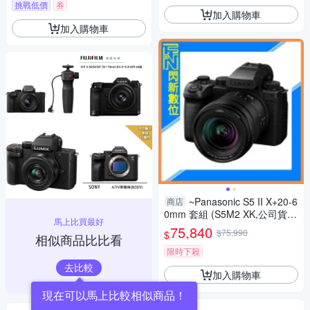
挑戰低價
券
加入購物車
加入購物車
~Panasonic S5 II X+20-6
商店
0mm 套組 (S5M2 XK,公司貨)
馬上比買最好
S5IIXK
75,840
$75,990
$
相似商品比比看
限時下殺
去比較
加入購物車
現在可以馬上比較相似商品！