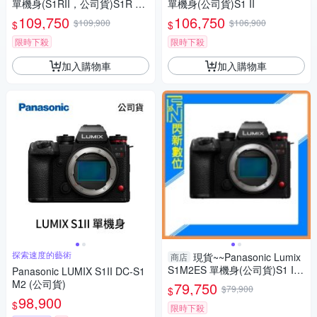
單機身(S1RII，公司貨)S1R Ma
單機身(公司貨)S1 II
rk II S1R2
109,750
106,750
$109,900
$106,900
$
$
限時下殺
限時下殺
加入購物車
加入購物車
探索速度的藝術
現貨~~Panasonic Lumix
商店
S1M2ES 單機身(公司貨)S1 II
Panasonic LUMIX S1II DC-S1
ES
M2 (公司貨)
79,750
$79,900
$
98,900
$
限時下殺