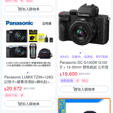
限時下殺
券
贈品
加入購物車
送64G、原廠包、保護鏡、蔡司噴罐
Panasonic DC-G100DK G100
D + 12-32mm 變焦鏡組 公司貨
19,600
$20,631
$
Panasonic LUMIX TZ99+128G
挑戰低價
券
贈品
記憶卡+膠囊清潔組+鋼化貼+水
晶保護鏡+2614相機包+NITEC
20,672
$21,760
加入購物車
$
ORE BB nano 迷你電動氣吹
(公司貨)
限時下殺
券
加入購物車