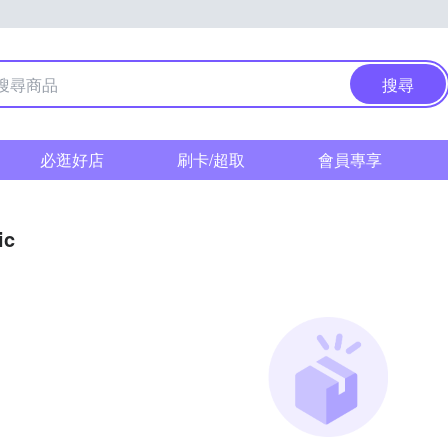
搜尋
必逛好店
刷卡/超取
會員專享
ic