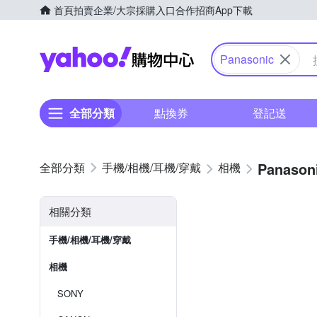
首頁
拍賣
企業/大宗採購入口
合作招商
App下載
Yahoo購物中心
Panasonic
全部分類
點換券
登記送
Panason
手機/相機/耳機/穿戴
相機
相關分類
手機/相機/耳機/穿戴
相機
SONY