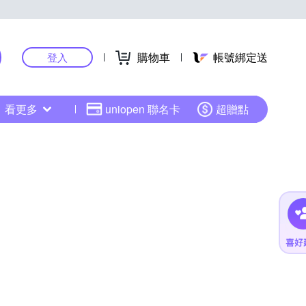
購物車
帳號綁定送
登入
看更多
uniopen 聯名卡
超贈點