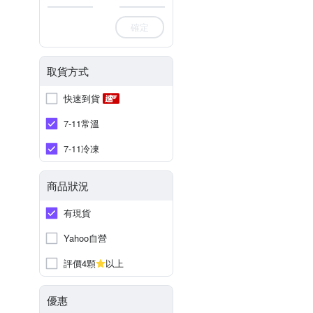
確定
取貨方式
快速到貨
7-11常溫
7-11冷凍
商品狀況
有現貨
Yahoo自營
評價4顆
以上
優惠