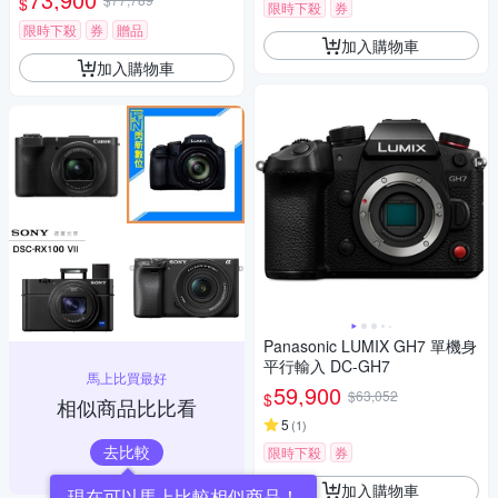
$
限時下殺
券
限時下殺
券
贈品
加入購物車
加入購物車
Panasonic LUMIX GH7 單機身
平行輸入 DC-GH7
馬上比買最好
59,900
$63,052
$
相似商品比比看
5
(
1
)
去比較
限時下殺
券
加入購物車
現在可以馬上比較相似商品！