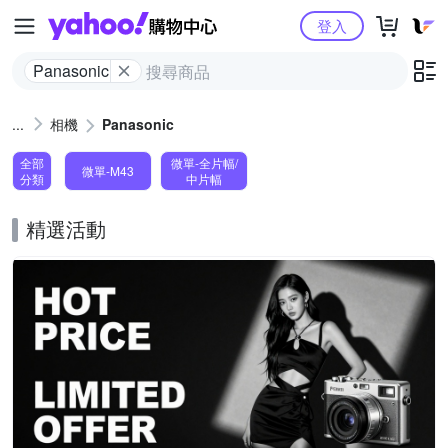
Yahoo購物中心
登入
Panasonic
相機
Panasonic
全部
微單-全片幅/
微單-M43
分類
中片幅
精選活動