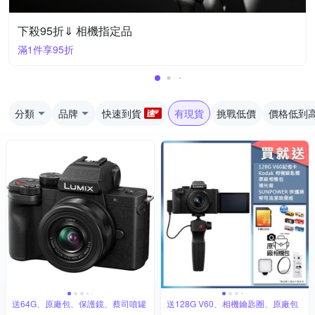
下殺95折⇓ 相機指定品
滿1件享95折
分類
品牌
快速到貨
有現貨
挑戰低價
價格低到
送64G、原廠包、保護鏡、蔡司噴罐
送128G V60、相機鑰匙圈、原廠包