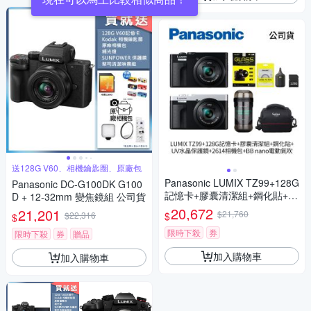
送128G V60、相機鑰匙圈、原廠包
Panasonic LUMIX TZ99+128G
Panasonic DC-G100DK G100
記憶卡+膠囊清潔組+鋼化貼+水
D + 12-32mm 變焦鏡組 公司貨
晶保護鏡+2614相機包+NITEC
20,672
21,201
$21,760
$
$22,316
$
ORE BB nano 迷你電動氣吹
(公司貨)
限時下殺
券
限時下殺
券
贈品
加入購物車
加入購物車