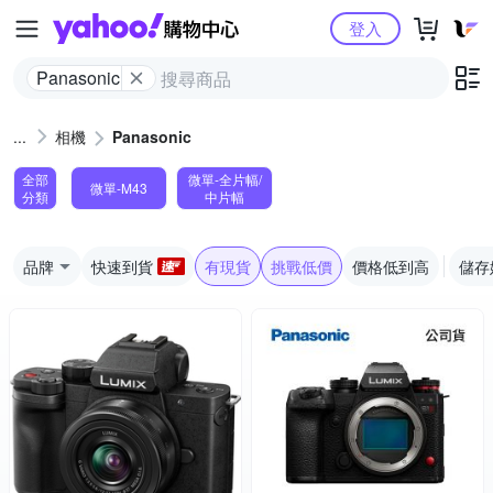
Yahoo購物中心
登入
Panasonic
相機
Panasonic
全部
微單-全片幅/
微單-M43
分類
中片幅
品牌
快速到貨
有現貨
挑戰低價
價格低到高
儲存