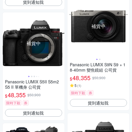
貨到通知我
補貨中
補貨中
Panasonic LUMIX S9N S9 + 1
8-40mm 變焦鏡組 公司貨
48,355
$50,900
$
Panasonic LUMIX S5II S5m2
5
(
1
)
S5 II 單機身 公司貨
限時下殺
券
48,355
$50,900
$
貨到通知我
限時下殺
券
貨到通知我