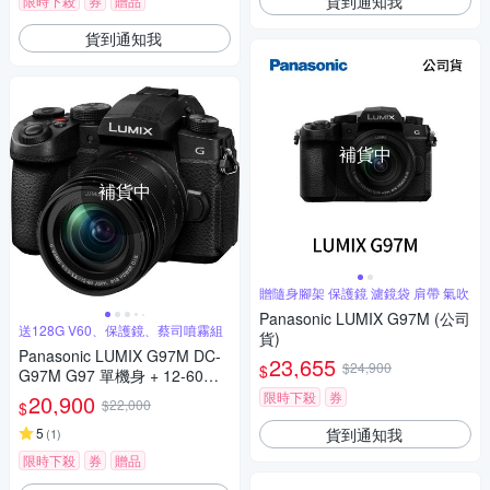
貨到通知我
限時下殺
券
贈品
貨到通知我
補貨中
補貨中
贈隨身腳架 保護鏡 濾鏡袋 肩帶 氣吹
Panasonic LUMIX G97M (公司
送128G V60、保護鏡、蔡司噴霧組
貨)
Panasonic LUMIX G97M DC-
23,655
$24,900
$
G97M G97 單機身 + 12-60mm
變焦鏡組 公司貨
限時下殺
券
20,900
$22,000
$
貨到通知我
5
(
1
)
限時下殺
券
贈品