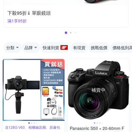
下殺95折⇓ 單眼鏡頭
滿1享95折
分類
品牌
快速到貨
有現貨
挑戰低價
價格低到
補貨中
送128G V60、相機鑰匙圈、原廠包
Panasonic S5II + 20-60mm F