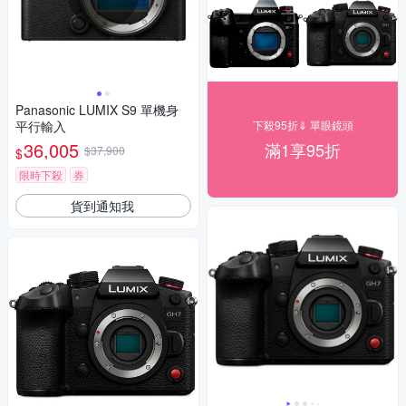
Panasonic LUMIX S9 單機身
平行輸入
下殺95折⇓ 單眼鏡頭
36,005
滿1享95折
$37,900
$
限時下殺
券
貨到通知我