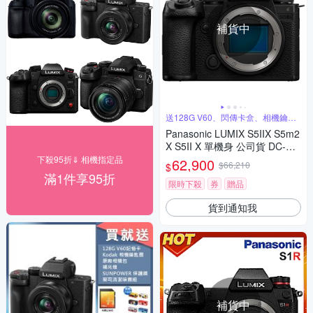
補貨中
送128G V60、閃傳卡盒、相機鑰匙
圈
Panasonic LUMIX S5IIX S5m2
X S5II X 單機身 公司貨 DC-S5
M2X
下殺95折⇓ 相機指定品
62,900
$66,210
$
滿1件享95折
限時下殺
券
贈品
貨到通知我
補貨中