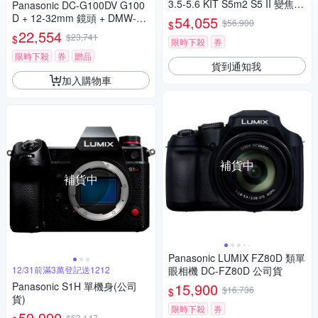
3.5-5.6 KIT S5m2 S5 II 變焦鏡
Panasonic DC-G100DV G100
組 公司貨
D + 12-32mm 鏡頭 + DMW-SH
54,055
$56,900
$
GR2 三腳架握把組 公司貨
22,554
$23,741
$
限時下殺
券
限時下殺
券
贈品
貨到通知我
加入購物車
補貨中
補貨中
Panasonic LUMIX FZ80D 類單
12/31前滿3萬登記送1212
眼相機 DC-FZ80D 公司貨
Panasonic S1H 單機身(公司
15,900
$16,736
$
貨)
限時下殺
券
59,990
$63,147