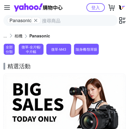
Yahoo購物中心
登入
Panasonic
相機
Panasonic
全部
微單-全片幅/
微單-M43
隨身機/類單眼
分類
中片幅
精選活動