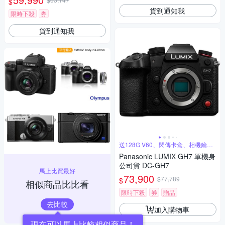
$
貨到通知我
限時下殺
券
貨到通知我
送128G V60、閃傳卡盒、相機鑰匙
圈
Panasonic LUMIX GH7 單機身
公司貨 DC-GH7
馬上比買最好
73,900
$77,789
$
相似商品比比看
限時下殺
券
贈品
去比較
加入購物車
現在可以馬上比較相似商品！