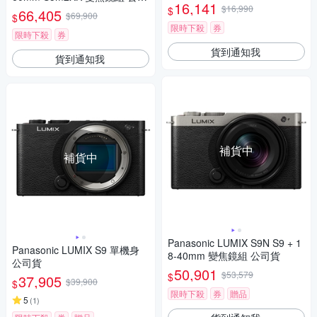
16,141
貨 DC-S5M2XK
$16,990
$
66,405
$69,900
$
限時下殺
券
限時下殺
券
貨到通知我
貨到通知我
補貨中
補貨中
Panasonic LUMIX S9N S9 + 1
Panasonic LUMIX S9 單機身
8-40mm 變焦鏡組 公司貨
公司貨
50,901
$53,579
$
37,905
$39,900
$
限時下殺
券
贈品
5
(
1
)