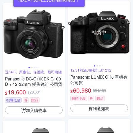
補貨中
12/31前滿3萬登記送1212
送64G、原廠包、保護鏡、蔡司噴罐
Panasonic LUMIX GH6 單機身
Panasonic DC-G100DK G100
公司貨
D + 12-32mm 變焦鏡組 公司貨
60,980
19,600
$64,189
$
$20,631
$
限時下殺
券
贈品
挑戰低價
券
贈品
貨到通知我
加入購物車