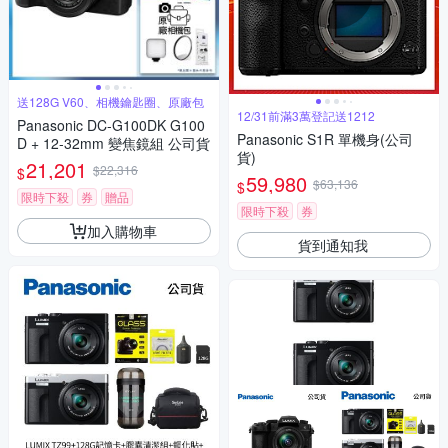
送128G V60、相機鑰匙圈、原廠包
12/31前滿3萬登記送1212
Panasonic DC-G100DK G100
Panasonic S1R 單機身(公司
D + 12-32mm 變焦鏡組 公司貨
貨)
21,201
$22,316
$
59,980
$63,136
$
限時下殺
券
贈品
限時下殺
券
加入購物車
貨到通知我