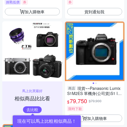
挑戰低價
券
券
加入購物車
貨到通知我
現貨~~Panasonic Lumix
商店
馬上比買最好
S1M2ES 單機身(公司貨)S1 II
相似商品比比看
ES
79,750
$79,900
$
限時下殺
去比較
加入購物車
現在可以馬上比較相似商品！