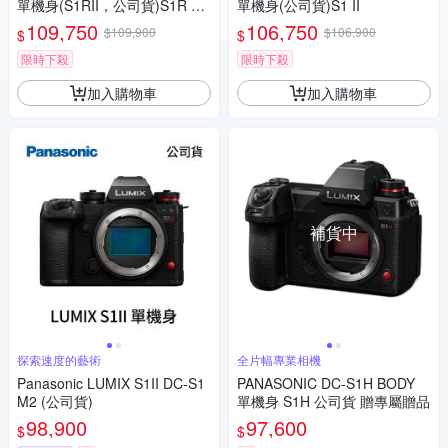
單機身(S1RII，公司貨)S1R Ma
單機身(公司貨)S1 II
rk II S1R2
109,750
106,750
$109,900
$106,900
$
$
限時下殺
限時下殺
加入購物車
加入購物車
補貨中
探索速度的藝術
全片幅專業相機
Panasonic LUMIX S1II DC-S1
PANASONIC DC-S1H BODY
M2 (公司貨)
單機身 S1H 公司貨 贈專屬贈品
98,900
97,600
$
$