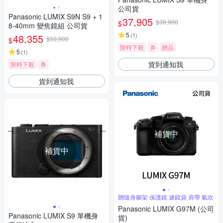
公司貨
Panasonic LUMIX S9N S9 + 1
37,905
$39,900
$
8-40mm 變焦鏡組 公司貨
5
(
1
)
48,355
$50,900
$
限時下殺
券
贈品
5
(
1
)
貨到通知我
限時下殺
券
貨到通知我
補貨中
補貨中
贈隨身腳架 保護鏡 濾鏡袋 肩帶 氣吹
Panasonic LUMIX G97M (公司
Panasonic LUMIX S9 單機身
貨)