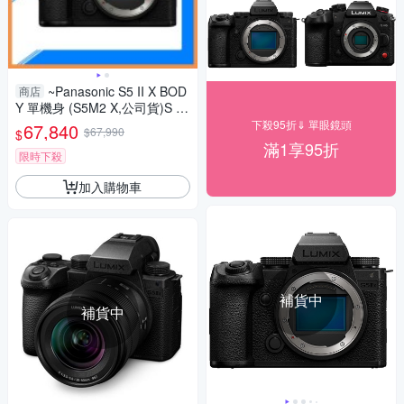
~Panasonic S5 II X BOD
商店
Y 單機身 (S5M2 X,公司貨)S 5II
X
下殺95折⇓ 單眼鏡頭
67,840
$67,990
$
滿1享95折
限時下殺
加入購物車
補貨中
補貨中