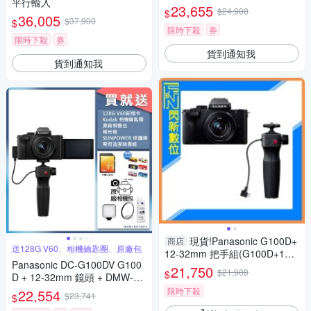
平行輸入
23,655
$24,900
$
36,005
$37,900
$
限時下殺
券
限時下殺
券
貨到通知我
貨到通知我
現貨!Panasonic G100D+
商店
送128G V60、相機鑰匙圈、原廠包
12-32mm 把手組(G100D+123
Panasonic DC-G100DV G100
2+SHGR2，公司貨)G100
21,750
$21,900
$
D + 12-32mm 鏡頭 + DMW-SH
GR2 三腳架握把組 公司貨
限時下殺
22,554
$23,741
$