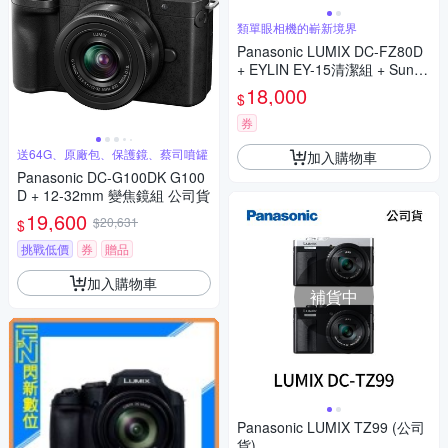
類單眼相機的嶄新境界
Panasonic LUMIX DC-FZ80D
+ EYLIN EY-15清潔組 + SunLi
ght ZY-2614相機包 + EirMai 銳
18,000
$
瑪 HD-100C電子除濕卡 FZ80
D (公司貨)
券
送64G、原廠包、保護鏡、蔡司噴罐
加入購物車
Panasonic DC-G100DK G100
D + 12-32mm 變焦鏡組 公司貨
19,600
$20,631
$
挑戰低價
券
贈品
加入購物車
補貨中
Panasonic LUMIX TZ99 (公司
貨)