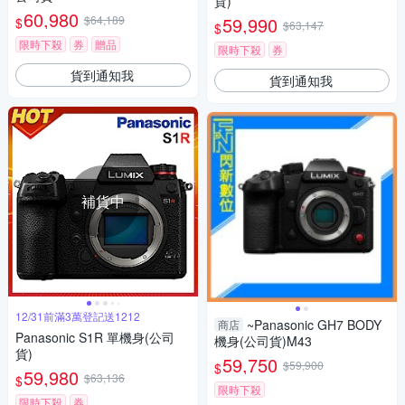
貨)
60,980
$64,189
59,990
$
$63,147
$
限時下殺
券
贈品
限時下殺
券
貨到通知我
貨到通知我
補貨中
12/31前滿3萬登記送1212
~Panasonic GH7 BODY
商店
Panasonic S1R 單機身(公司
機身(公司貨)M43
貨)
59,750
$59,900
$
59,980
$63,136
$
限時下殺
限時下殺
券