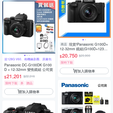
現貨!Panasonic G100D+
商店
12-32mm 鏡組(G100D+123
2，公司貨)G100
20,750
$20,900
$
送128G V60、相機鑰匙圈、原廠包
限時下殺
Panasonic DC-G100DK G100
D + 12-32mm 變焦鏡組 公司貨
加入購物車
21,201
$22,316
$
限時下殺
券
贈品
加入購物車