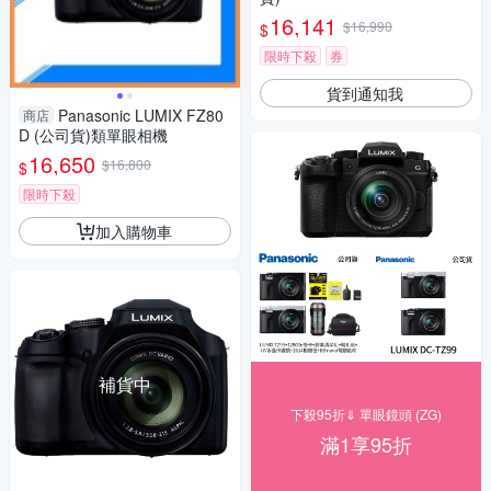
16,141
$16,990
$
限時下殺
券
貨到通知我
Panasonic LUMIX FZ80
商店
D (公司貨)類單眼相機
16,650
$16,800
$
限時下殺
加入購物車
補貨中
下殺95折⇓ 單眼鏡頭 (ZG)
滿1享95折