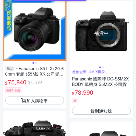
補貨中
~Panasonic S5 II X+20-6
商店
首創全黑LUMIX機身
0mm 套組 (S5M2 XK,公司貨)
Panasonic 國際牌 DC-S5M2X
S5IIXK
75,840
$75,990
$
BODY 單機身 S5M2X 公司貨
限時下殺
73,990
$
加入購物車
券
貨到通知我