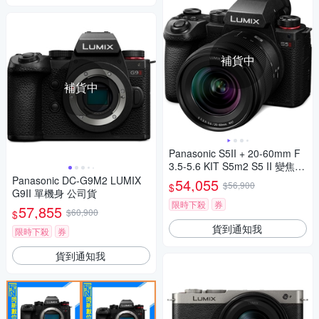
補貨中
補貨中
Panasonic S5II + 20-60mm F
3.5-5.6 KIT S5m2 S5 II 變焦鏡
組 公司貨
Panasonic DC-G9M2 LUMIX
54,055
$56,900
$
G9II 單機身 公司貨
限時下殺
券
57,855
$60,900
$
貨到通知我
限時下殺
券
貨到通知我