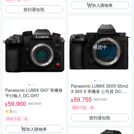
加入購物車
貨到通知我
補貨中
Panasonic LUMIX S5IIX S5m2
Panasonic LUMIX GH7 單機身
X S5II X 單機身 公司貨 DC-S5
平行輸入 DC-GH7
M2X
59,755
$62,900
$
59,900
$63,052
$
限時下殺
券
5
(
1
)
貨到通知我
限時下殺
券
加入購物車