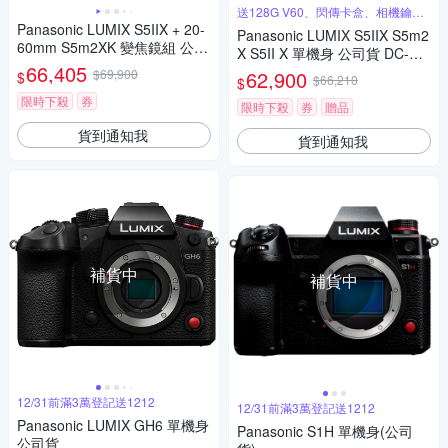
送128G V60、閃傳卡盒、相機鑰匙
圈
Panasonic LUMIX S5IIX + 20-
Panasonic LUMIX S5IIX S5m2
60mm S5m2XK 變焦鏡組 公司
X S5II X 單機身 公司貨 DC-S5
貨 DC-S5M2XK
66,405
M2X
$69,900
62,900
$
$66,210
$
限時下殺
券
限時下殺
券
贈品
貨到通知我
貨到通知我
補貨中
補貨中
12/31前滿3萬登記送1212
12/31前滿3萬登記送1212
Panasonic LUMIX GH6 單機身
Panasonic S1H 單機身(公司
公司貨