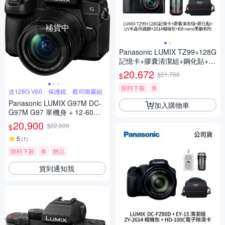
補貨中
Panasonic LUMIX TZ99+128G
記憶卡+膠囊清潔組+鋼化貼+水
晶保護鏡+2614相機包+NITEC
20,672
$21,760
$
ORE BB nano 迷你電動氣吹
(公司貨)
限時下殺
券
送128G V60、保護鏡、蔡司噴霧組
Panasonic LUMIX G97M DC-
加入購物車
G97M G97 單機身 + 12-60mm
變焦鏡組 公司貨
20,900
$22,000
$
5
(
1
)
限時下殺
券
贈品
貨到通知我