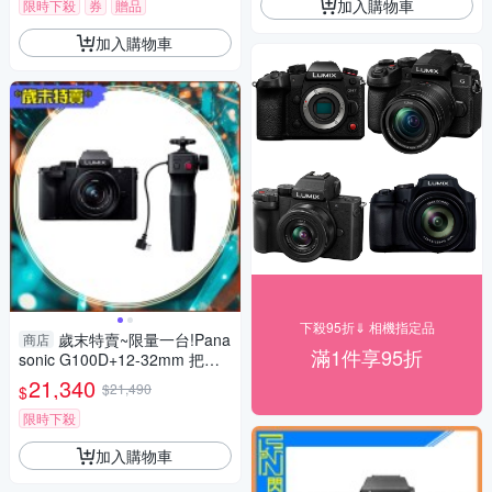
加入購物車
限時下殺
券
贈品
加入購物車
下殺95折⇓ 相機指定品
歲末特賣~限量一台!Pana
商店
滿1件享95折
sonic G100D+12-32mm 把手
組(G100D+1232+SHGR2，公
21,340
$21,490
$
司貨)
限時下殺
加入購物車