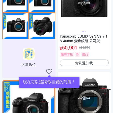
補貨中
Panasonic LUMIX S9N S9 + 1
8-40mm 變焦鏡組 公司貨
50,901
$53,579
$
限時下殺
券
贈品
貨到通知我
閃新數位
現在可以追蹤你喜愛的商店！
補貨中