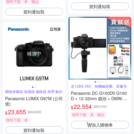
限時下殺
券
贈品
貨到通知我
貨到通知我
補貨中
送128G V60、相機鑰匙圈、原廠包
贈隨身腳架 保護鏡 濾鏡袋 肩帶 氣吹
Panasonic DC-G100DV G100
Panasonic LUMIX G97M (公司
D + 12-32mm 鏡頭 + DMW-SH
貨)
GR2 三腳架握把組 公司貨
22,554
$23,741
$
23,655
$24,900
$
限時下殺
券
贈品
限時下殺
券
加入購物車
貨到通知我