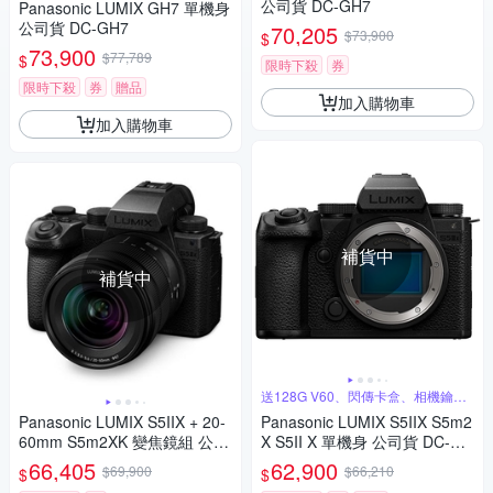
公司貨 DC-GH7
Panasonic LUMIX GH7 單機身
公司貨 DC-GH7
70,205
$73,900
$
73,900
$77,789
$
限時下殺
券
限時下殺
券
贈品
加入購物車
加入購物車
補貨中
補貨中
送128G V60、閃傳卡盒、相機鑰匙
圈
Panasonic LUMIX S5IIX + 20-
Panasonic LUMIX S5IIX S5m2
60mm S5m2XK 變焦鏡組 公司
X S5II X 單機身 公司貨 DC-S5
貨 DC-S5M2XK
M2X
66,405
62,900
$69,900
$66,210
$
$