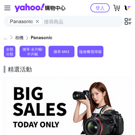
Yahoo購物中心
登入
Panasonic
相機
Panasonic
全部
微單-全片幅/
微單-M43
隨身機/類單眼
分類
中片幅
精選活動