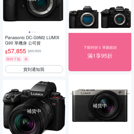
Panasonic DC-G9M2 LUMIX
G9II 單機身 公司貨
下殺95折⇓ 單眼鏡頭
57,855
$60,900
$
滿1享95折
限時下殺
券
貨到通知我
補貨中
補貨中