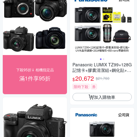
Panasonic LUMIX TZ99+128G
下殺95折⇓ 相機指定品
記憶卡+膠囊清潔組+鋼化貼+水
晶保護鏡+2614相機包+NITEC
20,672
滿1件享95折
$21,760
$
ORE BB nano 迷你電動氣吹
(公司貨)
限時下殺
券
加入購物車