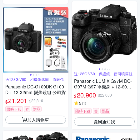
補貨中
送128G V60、保護鏡、蔡司噴霧組
送128G V60、相機鑰匙圈、原廠包
Panasonic LUMIX G97M DC-
Panasonic DC-G100DK G100
G97M G97 單機身 + 12-60mm
D + 12-32mm 變焦鏡組 公司貨
變焦鏡組 公司貨
20,900
$22,000
$
21,201
$22,316
$
5
(
1
)
限時下殺
券
贈品
限時下殺
券
贈品
加入購物車
貨到通知我