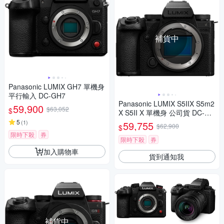
補貨中
Panasonic LUMIX GH7 單機身
平行輸入 DC-GH7
Panasonic LUMIX S5IIX S5m2
59,900
$63,052
$
X S5II X 單機身 公司貨 DC-S5
M2X
5
(
1
)
59,755
$62,900
$
限時下殺
券
限時下殺
券
加入購物車
貨到通知我
補貨中