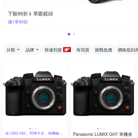
下殺95折⇓ 單眼鏡頭
滿1享95折
分類
品牌
快速到貨
有現貨
挑戰低價
價格低到
送128G V60、閃傳卡盒、相機鑰匙
Panasonic LUMIX GH7 單機身
圈