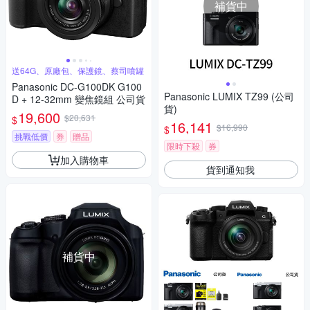
補貨中
送64G、原廠包、保護鏡、蔡司噴罐
Panasonic DC-G100DK G100
Panasonic LUMIX TZ99 (公司
D + 12-32mm 變焦鏡組 公司貨
貨)
19,600
$20,631
$
16,141
$16,990
$
挑戰低價
券
贈品
限時下殺
券
加入購物車
貨到通知我
補貨中