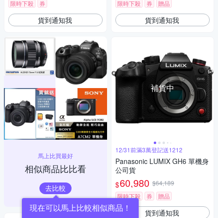
限時下殺
券
限時下殺
券
贈品
貨到通知我
貨到通知我
補貨中
12/31前滿3萬登記送1212
馬上比買最好
Panasonic LUMIX GH6 單機身
相似商品比比看
公司貨
60,980
$64,189
$
去比較
限時下殺
券
贈品
現在可以馬上比較相似商品！
貨到通知我