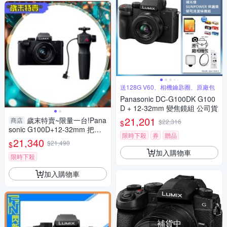
送128G V60、相機鑰匙圈、原廠包
Panasonic DC-G100DK G100
D + 12-32mm 變焦鏡組 公司貨
21,201
歲末特賣~限量一台!Pana
商店
$22,316
$
sonic G100D+12-32mm 把手
限時下殺
券
贈品
組(G100D+1232+SHGR2，公
21,340
$21,490
$
司貨)
加入購物車
限時下殺
加入購物車
補貨中