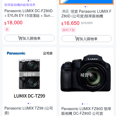
類單眼相機的嶄新境界
Panasonic LUMIX DC-FZ80D
現貨 Panasonic LUMIX F
商店
+ EYLIN EY-15清潔組 + SunLi
Z80D (公司貨)類單眼相機
ght ZY-2614相機包 + EirMai 銳
18,000
16,650
$
$16,800
$
瑪 HD-100C電子除濕卡 FZ80
D (公司貨)
券
限時下殺
加入購物車
加入購物車
補貨中
補貨中
Panasonic LUMIX TZ99 (公司
Panasonic LUMIX FZ80D 類單
貨)
眼相機 DC-FZ80D 公司貨