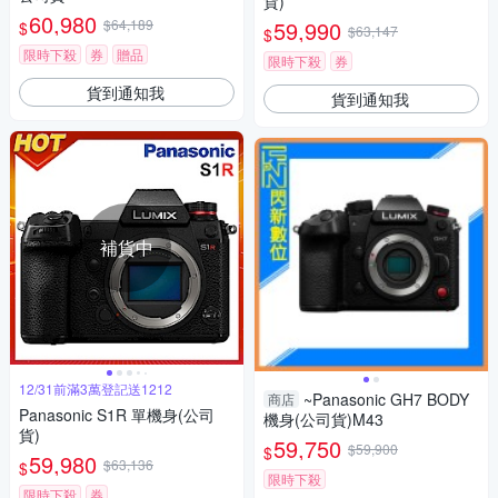
貨)
60,980
$64,189
59,990
$
$63,147
$
限時下殺
券
贈品
限時下殺
券
貨到通知我
貨到通知我
補貨中
12/31前滿3萬登記送1212
~Panasonic GH7 BODY
商店
Panasonic S1R 單機身(公司
機身(公司貨)M43
貨)
59,750
$59,900
$
59,980
$63,136
$
限時下殺
限時下殺
券