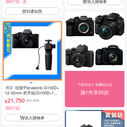
加入購物車
限時下殺
券
貨到通知我
下殺95折⇓ 相機指定品
現貨!Panasonic G100D+
商店
滿1件享95折
12-32mm 把手組(G100D+123
2+SHGR2，公司貨)G100
21,750
$21,900
$
限時下殺
加入購物車