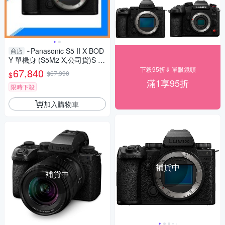
~Panasonic S5 II X BOD
商店
Y 單機身 (S5M2 X,公司貨)S 5II
X
下殺95折⇓ 單眼鏡頭
67,840
$67,990
$
滿1享95折
限時下殺
加入購物車
補貨中
補貨中