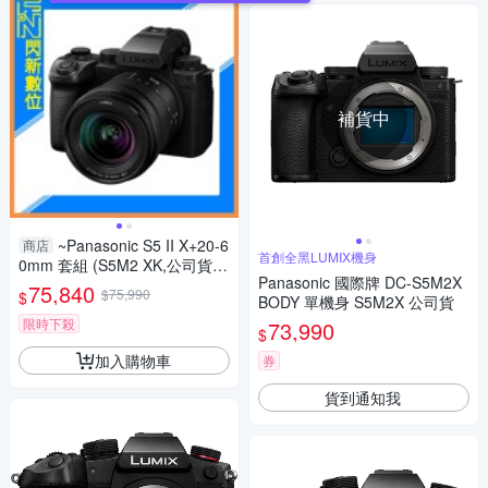
補貨中
~Panasonic S5 II X+20-6
商店
首創全黑LUMIX機身
0mm 套組 (S5M2 XK,公司貨)
Panasonic 國際牌 DC-S5M2X
S5IIXK
75,840
$75,990
$
BODY 單機身 S5M2X 公司貨
限時下殺
73,990
$
加入購物車
券
貨到通知我