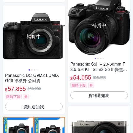
補貨中
補貨中
Panasonic S5II + 20-60mm F
3.5-5.6 KIT S5m2 S5 II 變焦鏡
組 公司貨
Panasonic DC-G9M2 LUMIX
54,055
$56,900
$
G9II 單機身 公司貨
限時下殺
券
57,855
$60,900
$
貨到通知我
限時下殺
券
貨到通知我