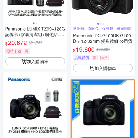
Panasonic LUMIX TZ99+128G
送64G、原廠包、保護鏡、蔡司噴罐
記憶卡+膠囊清潔組+鋼化貼+水
Panasonic DC-G100DK G100
晶保護鏡+2614相機包+NITEC
20,672
D + 12-32mm 變焦鏡組 公司貨
$21,760
$
ORE BB nano 迷你電動氣吹
19,600
$20,631
$
(公司貨)
限時下殺
券
挑戰低價
券
贈品
加入購物車
加入購物車