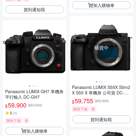
加入購物車
貨到通知我
補貨中
Panasonic LUMIX S5IIX S5m2
Panasonic LUMIX GH7 單機身
X S5II X 單機身 公司貨 DC-S5
平行輸入 DC-GH7
M2X
59,755
$62,900
$
59,900
$63,052
$
限時下殺
券
5
(
1
)
貨到通知我
限時下殺
券
加入購物車