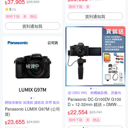
37,905
$39,900
$
限時下殺
券
5
(
1
)
貨到通知我
限時下殺
券
贈品
貨到通知我
補貨中
送128G V60、相機鑰匙圈、原廠包
Panasonic DC-G100DV G100
贈隨身腳架 保護鏡 濾鏡袋 肩帶 氣吹
D + 12-32mm 鏡頭 + DMW-SH
Panasonic LUMIX G97M (公司
GR2 三腳架握把組 公司貨
22,554
$23,741
$
貨)
限時下殺
券
贈品
23,655
$24,900
$