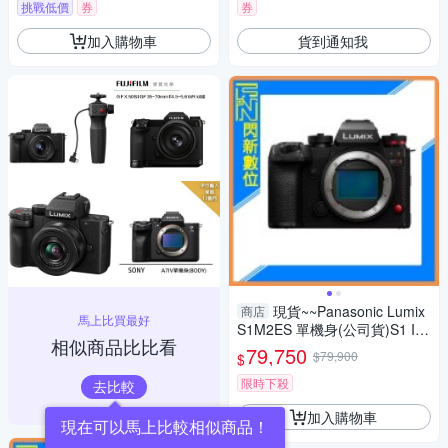
挑戰低價
券
券
加入購物車
貨到通知我
現貨~~Panasonic Lumix
商店
馬上比買最好
S1M2ES 單機身(公司貨)S1 II
相似商品比比看
ES
79,750
$79,900
$
限時下殺
去比較
加入購物車
現在可以馬上比較相似商品！