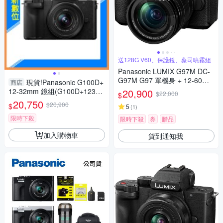
送128G V60、保護鏡、蔡司噴霧組
Panasonic LUMIX G97M DC-
G97M G97 單機身 + 12-60mm
現貨!Panasonic G100D+
商店
變焦鏡組 公司貨
12-32mm 鏡組(G100D+123
20,900
$22,000
$
2，公司貨)G100
20,750
$20,900
$
5
(
1
)
限時下殺
限時下殺
券
贈品
加入購物車
貨到通知我