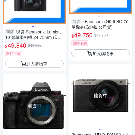
~Panasonic G9 II BODY
商店
單機身(G9M2,公司貨)
現貨 Panasonic Lumix L
商店
49,750
$49,900
$
10 類單眼相機 24-75mm (DC-
L10,公司貨)
限時下殺
49,840
$49,990
$
加入購物車
限時下殺
加入購物車
補貨中
補貨中
Panasonic LUMIX S9N S9 + 1