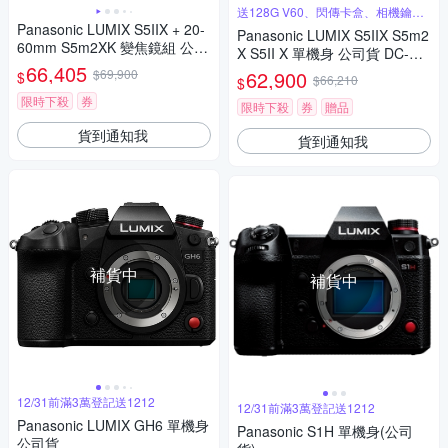
送128G V60、閃傳卡盒、相機鑰匙
圈
Panasonic LUMIX S5IIX + 20-
Panasonic LUMIX S5IIX S5m2
60mm S5m2XK 變焦鏡組 公司
X S5II X 單機身 公司貨 DC-S5
貨 DC-S5M2XK
66,405
M2X
$69,900
62,900
$
$66,210
$
限時下殺
券
限時下殺
券
贈品
貨到通知我
貨到通知我
補貨中
補貨中
12/31前滿3萬登記送1212
12/31前滿3萬登記送1212
Panasonic LUMIX GH6 單機身
Panasonic S1H 單機身(公司
公司貨