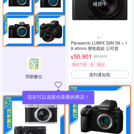
補貨中
Panasonic LUMIX S9N S9 + 1
8-40mm 變焦鏡組 公司貨
50,901
$53,579
$
限時下殺
券
贈品
貨到通知我
閃新數位
現在可以追蹤你喜愛的商店！