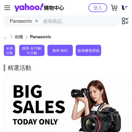
Yahoo購物中心
登入
Panasonic
相機
Panasonic
全部
微單-全片幅/
微單-M43
隨身機/類單眼
分類
中片幅
精選活動