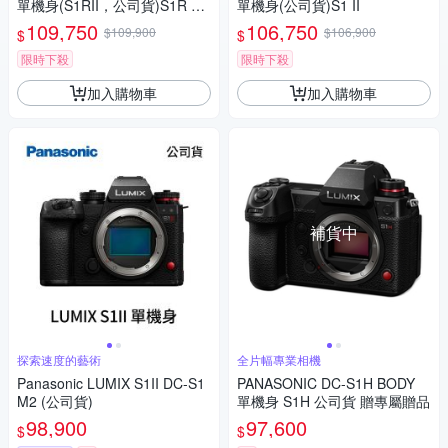
單機身(S1RII，公司貨)S1R Ma
單機身(公司貨)S1 II
rk II S1R2
109,750
106,750
$109,900
$106,900
$
$
限時下殺
限時下殺
加入購物車
加入購物車
補貨中
探索速度的藝術
全片幅專業相機
Panasonic LUMIX S1II DC-S1
PANASONIC DC-S1H BODY
M2 (公司貨)
單機身 S1H 公司貨 贈專屬贈品
98,900
97,600
$
$