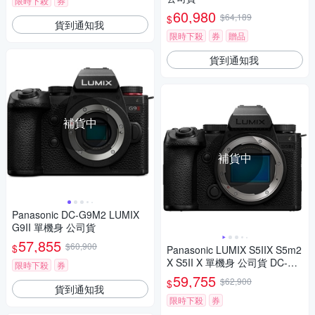
限時下殺
券
60,980
$64,189
$
貨到通知我
限時下殺
券
贈品
貨到通知我
補貨中
補貨中
Panasonic DC-G9M2 LUMIX
G9II 單機身 公司貨
57,855
$60,900
$
Panasonic LUMIX S5IIX S5m2
X S5II X 單機身 公司貨 DC-S5
限時下殺
券
M2X
59,755
$62,900
$
貨到通知我
限時下殺
券