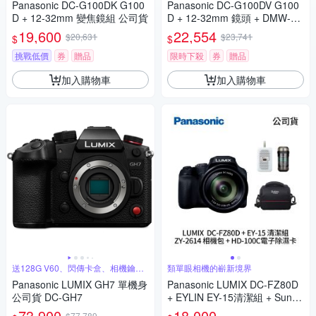
Panasonic DC-G100DK G100
Panasonic DC-G100DV G100
D + 12-32mm 變焦鏡組 公司貨
D + 12-32mm 鏡頭 + DMW-SH
GR2 三腳架握把組 公司貨
19,600
22,554
$20,631
$23,741
$
$
挑戰低價
券
贈品
限時下殺
券
贈品
加入購物車
加入購物車
送128G V60、閃傳卡盒、相機鑰匙
類單眼相機的嶄新境界
圈
Panasonic LUMIX GH7 單機身
Panasonic LUMIX DC-FZ80D
公司貨 DC-GH7
+ EYLIN EY-15清潔組 + SunLi
ght ZY-2614相機包 + EirMai 銳
73,900
18,000
$77,789