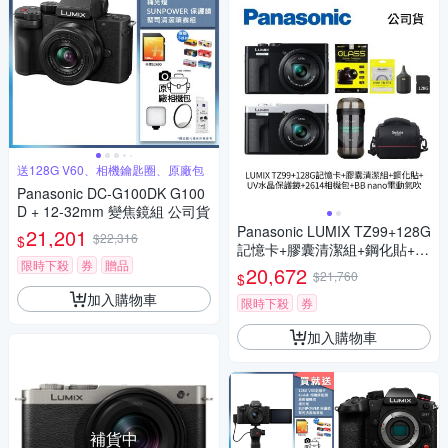
送128G V60、相機鑰匙圈、原廠包
Panasonic DC-G100DK G100
D + 12-32mm 變焦鏡組 公司貨
Panasonic LUMIX TZ99+128G
21,201
$22,316
$
記憶卡+膠囊清潔組+鋼化貼+水
限時下殺
券
贈品
晶保護鏡+2614相機包+NITEC
20,672
$21,760
$
ORE BB nano 迷你電動氣吹
加入購物車
(公司貨)
限時下殺
券
加入購物車
補貨中