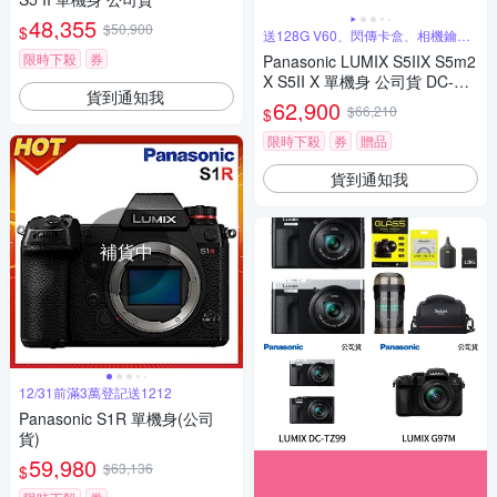
48,355
$50,900
$
送128G V60、閃傳卡盒、相機鑰匙
圈
限時下殺
券
Panasonic LUMIX S5IIX S5m2
X S5II X 單機身 公司貨 DC-S5
貨到通知我
M2X
62,900
$66,210
$
限時下殺
券
贈品
貨到通知我
補貨中
12/31前滿3萬登記送1212
Panasonic S1R 單機身(公司
貨)
59,980
$63,136
$