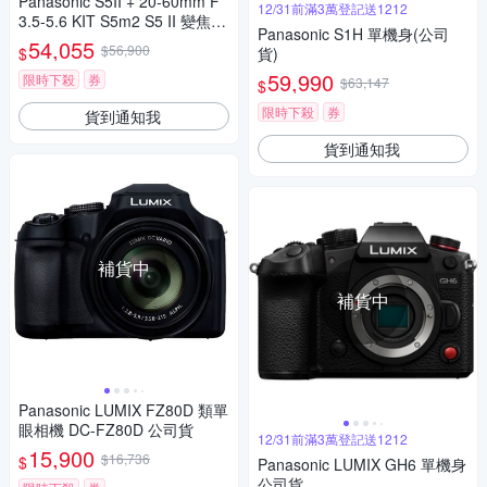
Panasonic S5II + 20-60mm F
12/31前滿3萬登記送1212
3.5-5.6 KIT S5m2 S5 II 變焦鏡
Panasonic S1H 單機身(公司
組 公司貨
54,055
$56,900
$
貨)
59,990
限時下殺
券
$63,147
$
限時下殺
券
貨到通知我
貨到通知我
補貨中
補貨中
Panasonic LUMIX FZ80D 類單
眼相機 DC-FZ80D 公司貨
12/31前滿3萬登記送1212
15,900
$16,736
$
Panasonic LUMIX GH6 單機身
公司貨