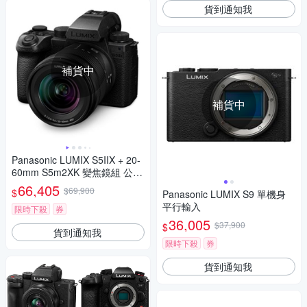
貨到通知我
補貨中
補貨中
Panasonic LUMIX S5IIX + 20-
60mm S5m2XK 變焦鏡組 公司
貨 DC-S5M2XK
66,405
$69,900
$
Panasonic LUMIX S9 單機身
平行輸入
限時下殺
券
36,005
$37,900
$
貨到通知我
限時下殺
券
貨到通知我