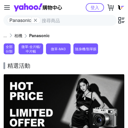
Yahoo購物中心
登入
Panasonic
相機
Panasonic
全部
微單-全片幅/
微單-M43
隨身機/類單眼
分類
中片幅
精選活動