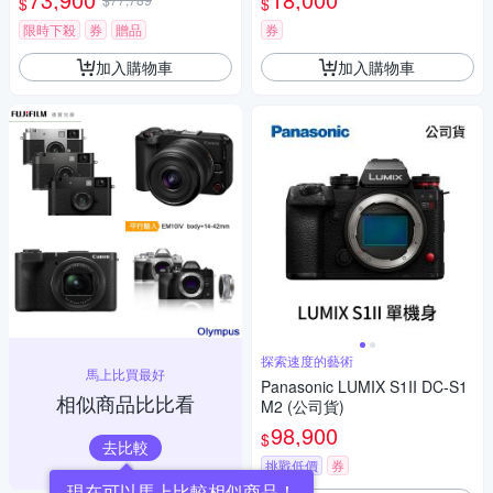
$
$
瑪 HD-100C電子除濕卡 FZ80
D (公司貨)
限時下殺
券
贈品
券
加入購物車
加入購物車
探索速度的藝術
馬上比買最好
Panasonic LUMIX S1II DC-S1
相似商品比比看
M2 (公司貨)
98,900
$
去比較
挑戰低價
券
現在可以馬上比較相似商品！