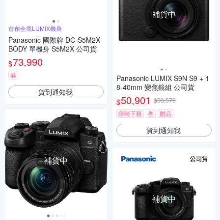
補貨中
首創全黑LUMIX機身
Panasonic 國際牌 DC-S5M2X
BODY 單機身 S5M2X 公司貨
73,990
$
券
Panasonic LUMIX S9N S9 + 1
8-40mm 變焦鏡組 公司貨
貨到通知我
50,901
$53,579
$
限時下殺
券
贈品
貨到通知我
補貨中
補貨中