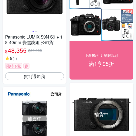
Panasonic LUMIX S9N S9 + 1
8-40mm 變焦鏡組 公司貨
48,355
$50,900
$
下殺95折⇓ 單眼鏡頭
5
(
1
)
滿1享95折
限時下殺
券
貨到通知我
補貨中
補貨中