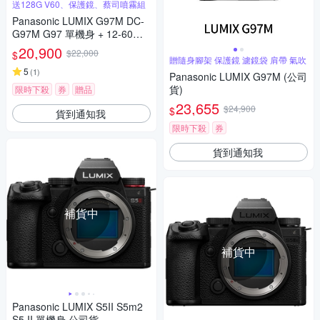
送128G V60、保護鏡、蔡司噴霧組
Panasonic LUMIX G97M DC-
G97M G97 單機身 + 12-60mm
變焦鏡組 公司貨
20,900
$22,000
$
贈隨身腳架 保護鏡 濾鏡袋 肩帶 氣吹
5
(
1
)
Panasonic LUMIX G97M (公司
貨)
限時下殺
券
贈品
23,655
$24,900
$
貨到通知我
限時下殺
券
貨到通知我
補貨中
補貨中
Panasonic LUMIX S5II S5m2
S5 II 單機身 公司貨