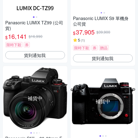
Panasonic LUMIX S9 單機身
Panasonic LUMIX TZ99 (公司
公司貨
貨)
37,905
$39,900
$
16,141
$16,990
$
5
(
1
)
限時下殺
券
限時下殺
券
贈品
貨到通知我
貨到通知我
補貨中
補貨中