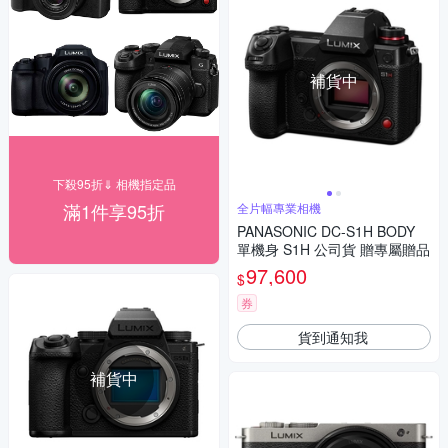
補貨中
下殺95折⇓ 相機指定品
滿1件享95折
全片幅專業相機
PANASONIC DC-S1H BODY
單機身 S1H 公司貨 贈專屬贈品
97,600
$
券
貨到通知我
補貨中