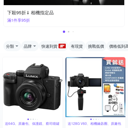
下殺95折⇓ 相機指定品
滿1件享95折
分類
品牌
快速到貨
有現貨
挑戰低價
價格低到
送64G、原廠包、保護鏡、蔡司噴罐
送128G V60、相機鑰匙圈、原廠包