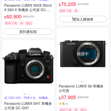
圈
70,205
$73,900
$
Panasonic LUMIX S5IIX S5m2
X S5II X 單機身 公司貨 DC-S5
限時下殺
券
M2X
62,900
$66,210
$
加入購物車
限時下殺
券
贈品
貨到通知我
補貨中
Panasonic LUMIX S9 單機身
公司貨
37,905
$39,900
$
送128G V60、閃傳卡盒、相機鑰匙
圈
Panasonic LUMIX GH7 單機身
5
(
1
)
公司貨 DC-GH7
限時下殺
券
贈品