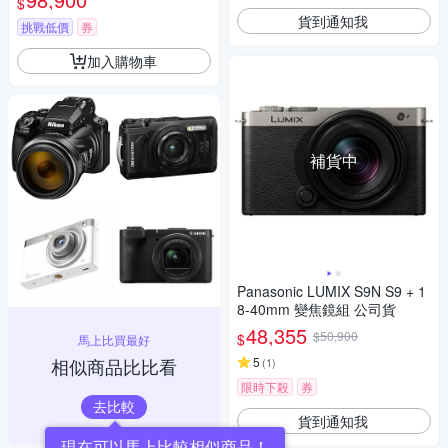
$
貨到通知我
挑戰低價
券
加入購物車
補貨中
Panasonic LUMIX S9N S9 + 1
8-40mm 變焦鏡組 公司貨
48,355
$50,900
$
馬上比買最好
相似商品比比看
5
(
1
)
限時下殺
券
去比較
貨到通知我
現在可以馬上比較相似商品！