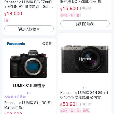
眼相機 DC-FZ80D 公司貨
Panasonic LUMIX DC-FZ80D
+ EYLIN EY-15清潔組 + SunLi
15,900
$16,736
$
ght ZY-2614相機包 + EirMai 銳
18,000
$
限時下殺
券
瑪 HD-100C電子除濕卡 FZ80
D (公司貨)
券
貨到通知我
加入購物車
補貨中
Panasonic LUMIX S9N S9 + 1
探索速度的藝術
8-40mm 變焦鏡組 公司貨
Panasonic LUMIX S1II DC-S1
50,901
$53,579
$
M2 (公司貨)
限時下殺
券
贈品
98,900