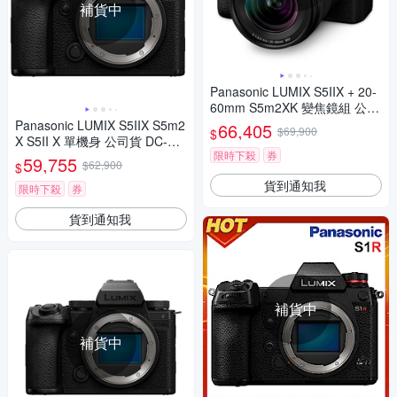
補貨中
Panasonic LUMIX S5IIX + 20-
60mm S5m2XK 變焦鏡組 公司
貨 DC-S5M2XK
Panasonic LUMIX S5IIX S5m2
66,405
$69,900
$
X S5II X 單機身 公司貨 DC-S5
限時下殺
券
M2X
59,755
$62,900
$
貨到通知我
限時下殺
券
貨到通知我
補貨中
補貨中