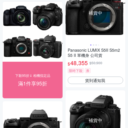
補貨中
Panasonic LUMIX S5II S5m2
S5 II 單機身 公司貨
48,355
$50,900
$
限時下殺
券
下殺95折⇓ 相機指定品
貨到通知我
滿1件享95折
補貨中