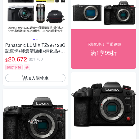
下殺95折⇓ 單眼鏡頭
Panasonic LUMIX TZ99+128G
記憶卡+膠囊清潔組+鋼化貼+水
滿1享95折
晶保護鏡+2614相機包+NITEC
20,672
$21,760
$
ORE BB nano 迷你電動氣吹
(公司貨)
限時下殺
券
加入購物車
補貨中