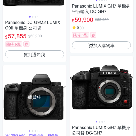
Panasonic LUMIX GH7 單機身
平行輸入 DC-GH7
59,900
$63,052
$
Panasonic DC-G9M2 LUMIX
G9II 單機身 公司貨
5
(
1
)
57,855
限時下殺
券
$60,900
$
限時下殺
券
加入購物車
貨到通知我
補貨中
Panasonic LUMIX GH7 單機身
公司貨 DC-GH7
送128G V60、閃傳卡盒、相機鑰匙