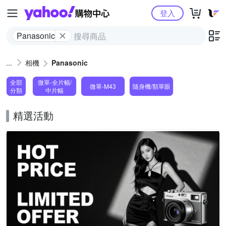
Yahoo購物中心
登入
Panasonic
相機
Panasonic
全部
微單-全片幅/
微單-M43
隨身機/類單眼
分類
中片幅
精選活動