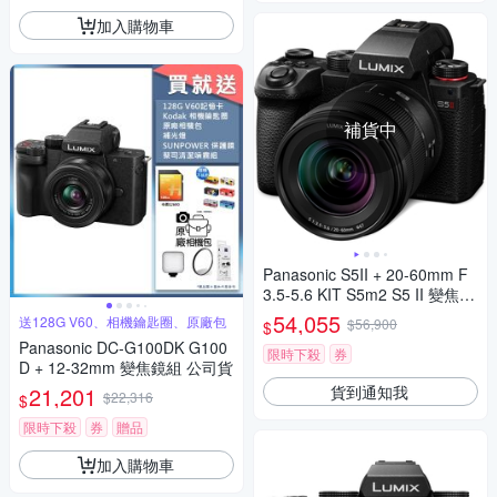
加入購物車
補貨中
Panasonic S5II + 20-60mm F
3.5-5.6 KIT S5m2 S5 II 變焦鏡
組 公司貨
54,055
送128G V60、相機鑰匙圈、原廠包
$56,900
$
Panasonic DC-G100DK G100
限時下殺
券
D + 12-32mm 變焦鏡組 公司貨
貨到通知我
21,201
$22,316
$
限時下殺
券
贈品
加入購物車