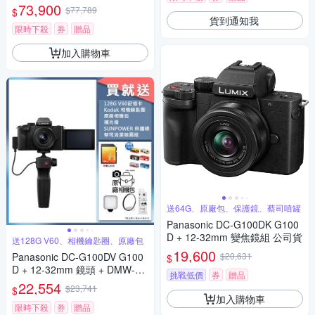
73,900
$77,789
$
貨到通知我
限時下殺
券
贈品
加入購物車
送64G、原廠包、保護鏡、蔡司噴罐
Panasonic DC-G100DK G100
D + 12-32mm 變焦鏡組 公司貨
送128G V60、相機鑰匙圈、原廠包
19,600
Panasonic DC-G100DV G100
$20,631
$
D + 12-32mm 鏡頭 + DMW-SH
挑戰低價
券
贈品
GR2 三腳架握把組 公司貨
22,554
$23,741
$
加入購物車
限時下殺
券
贈品