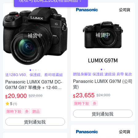
補貨中
補貨中
贈隨身腳架 保護鏡 濾鏡袋 肩帶 氣吹
送128G V60、保護鏡、蔡司噴霧組
Panasonic LUMIX G97M (公司
Panasonic LUMIX G97M DC-
貨)
G97M G97 單機身 + 12-60mm
變焦鏡組 公司貨
23,655
20,900
$24,900
$
$22,000
$
限時下殺
券
5
(
1
)
限時下殺
券
贈品
貨到通知我
貨到通知我