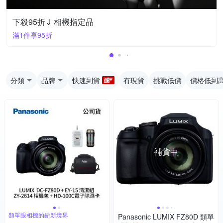
下殺95折⇓ 相機指定品
滿1件享95折
分類
品牌
快速到貨
有現貨
挑戰低價
價格低到
補貨中
類單眼相機的嶄新境界
Panasonic LUMIX FZ80D 類單