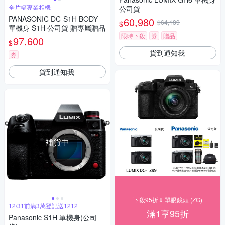
全片幅專業相機
公司貨
PANASONIC DC-S1H BODY
60,980
$64,189
$
單機身 S1H 公司貨 贈專屬贈品
限時下殺
券
贈品
97,600
$
貨到通知我
券
貨到通知我
補貨中
下殺95折⇓ 單眼鏡頭 (ZG)
12/31前滿3萬登記送1212
滿1享95折
Panasonic S1H 單機身(公司