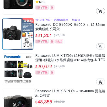
5
(
1
)
限時下殺
券
送128G V60、相機鑰匙圈、原廠包
Panasonic DC-G100DK G100D + 12-32mm
變焦鏡組 公司貨
21,201
$
$
22,316
限時下殺
券
贈品
Panasonic LUMIX TZ99+128G記憶卡+膠囊清
潔組+鋼化貼+水晶保護鏡+2614相機包+NITEC
ORE BB nano 迷你電動氣吹(公司貨)
20,672
$
$
21,760
限時下殺
券
Panasonic LUMIX S9N S9 + 18-40mm 變焦鏡
組 公司貨
48,355
$
$
50,900
補貨中