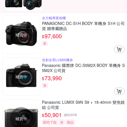
全片幅專業相機
PANASONIC DC-S1H BODY 單機身 S1H 公司
貨 贈專屬贈品
補貨中
97,600
$
券
首創全黑LUMIX機身
Panasonic 國際牌 DC-S5M2X BODY 單機身 S
5M2X 公司貨
補貨中
73,990
$
券
Panasonic LUMIX S9N S9 + 18-40mm 變焦鏡
組 公司貨
50,901
$
$
53,579
補貨中
限時下殺
券
贈品