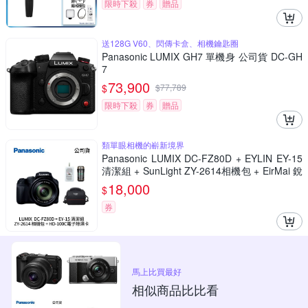
限時下殺
券
贈品
送128G V60、閃傳卡盒、相機鑰匙圈
Panasonic LUMIX GH7 單機身 公司貨 DC-GH
7
73,900
$
$
77,789
限時下殺
券
贈品
類單眼相機的嶄新境界
Panasonic LUMIX DC-FZ80D + EYLIN EY-15
清潔組 + SunLight ZY-2614相機包 + EirMai 銳
瑪 HD-100C電子除濕卡 FZ80D (公司貨)
18,000
$
券
馬上比買最好
相似商品比比看