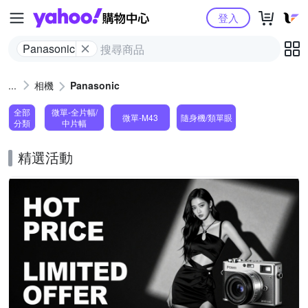
Yahoo購物中心
登入
Panasonic
相機
Panasonic
全部
微單-全片幅/
微單-M43
隨身機/類單眼
分類
中片幅
精選活動