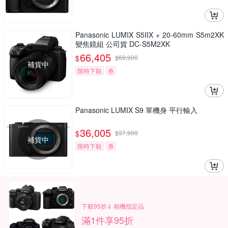
Panasonic LUMIX S5IIX + 20-60mm S5m2XK
變焦鏡組 公司貨 DC-S5M2XK
66,405
$
$
69,900
補貨中
限時下殺
券
Panasonic LUMIX S9 單機身 平行輸入
36,005
$
$
37,900
補貨中
限時下殺
券
下殺95折⇓ 相機指定品
滿1件享95折