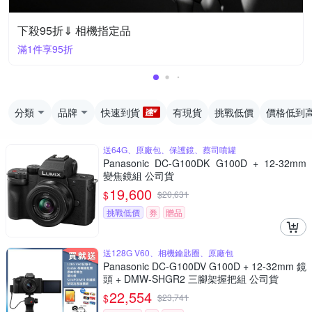
下殺95折⇓ 相機指定品
滿1件享95折
分類
品牌
快速到貨
有現貨
挑戰低價
價格低到
送64G、原廠包、保護鏡、蔡司噴罐
Panasonic DC-G100DK G100D + 12-32mm
變焦鏡組 公司貨
19,600
$
$
20,631
挑戰低價
券
贈品
送128G V60、相機鑰匙圈、原廠包
Panasonic DC-G100DV G100D + 12-32mm 鏡
頭 + DMW-SHGR2 三腳架握把組 公司貨
22,554
$
$
23,741