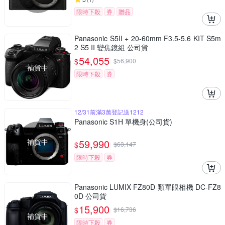
限時下殺
券
贈品
Panasonic S5II + 20-60mm F3.5-5.6 KIT S5m
2 S5 II 變焦鏡組 公司貨
54,055
$
$
56,900
補貨中
限時下殺
券
12/31前滿3萬登記送1212
Panasonic S1H 單機身(公司貨)
補貨中
59,990
$
$
63,147
限時下殺
券
Panasonic LUMIX FZ80D 類單眼相機 DC-FZ8
0D 公司貨
15,900
$
$
16,736
補貨中
限時下殺
券