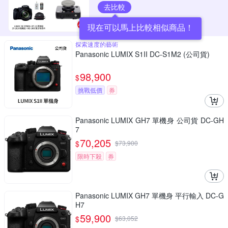
去比較
現在可以馬上比較相似商品！
探索速度的藝術
Panasonic LUMIX S1II DC-S1M2 (公司貨)
98,900
$
挑戰低價
券
Panasonic LUMIX GH7 單機身 公司貨 DC-GH
7
70,205
$
$
73,900
限時下殺
券
Panasonic LUMIX GH7 單機身 平行輸入 DC-G
H7
59,900
$
$
63,052