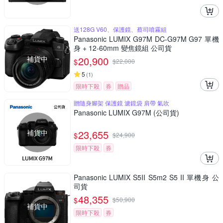
送128G V60、保護鏡、蔡司噴霧組
Panasonic LUMIX G97M DC-G97M G97 單機
身 + 12-60mm 變焦鏡組 公司貨
補貨中
20,900
$
$
22,000
5
(
1
)
限時下殺
券
贈品
贈隨身腳架 保護鏡 濾鏡袋 肩帶 氣吹
Panasonic LUMIX G97M (公司貨)
補貨中
23,655
$
$
24,900
限時下殺
券
Panasonic LUMIX S5II S5m2 S5 II 單機身 公
司貨
48,355
$
$
50,900
補貨中
限時下殺
券