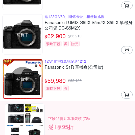
送128G V60、閃傳卡盒、相機鑰匙圈
Panasonic LUMIX S5IIX S5m2X S5II X 單機身
公司貨 DC-S5M2X
補貨中
62,900
$
$
66,210
限時下殺
券
贈品
12/31前滿3萬登記送1212
Panasonic S1R 單機身(公司貨)
補貨中
59,980
$
$
63,136
限時下殺
券
下殺95折⇓ 單眼鏡頭 (ZG)
滿1享95折