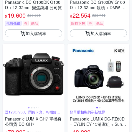
Panasonic DC-G100DK G100
Panasonic DC-G100DV G100
D + 12-32mm 變焦鏡組 公司貨
D + 12-32mm 鏡頭 + DMW-SH
GR2 三腳架握把組 公司貨
19,600
22,554
$20,631
$23,741
$
$
挑戰低價
券
贈品
限時下殺
券
贈品
加入購物車
加入購物車
送128G V60、閃傳卡盒、相機鑰匙
類單眼相機的嶄新境界
圈
Panasonic LUMIX GH7 單機身
Panasonic LUMIX DC-FZ80D
公司貨 DC-GH7
+ EYLIN EY-15清潔組 + SunLi
ght ZY-2614相機包 + EirMai 銳
73,900
18,000
$77,789