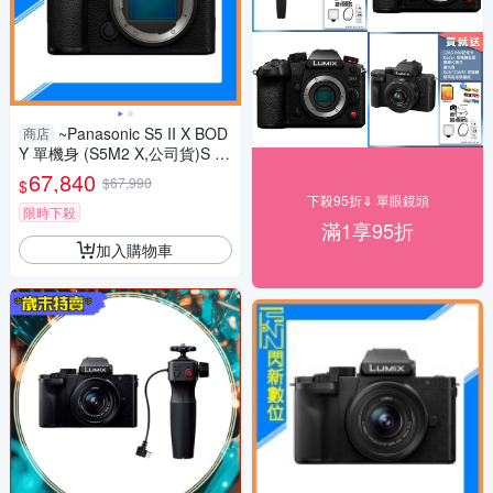
~Panasonic S5 II X BOD
商店
Y 單機身 (S5M2 X,公司貨)S 5II
X
67,840
$67,990
$
下殺95折⇓ 單眼鏡頭
限時下殺
滿1享95折
加入購物車