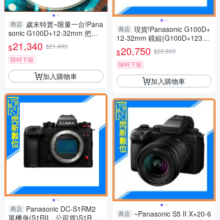
歲末特賣~限量一台!Pana
商店
現貨!Panasonic G100D+
商店
sonic G100D+12-32mm 把手
12-32mm 鏡組(G100D+123
組(G100D+1232+SHGR2，公
21,340
$21,490
2，公司貨)G100
$
20,750
司貨)
$20,900
$
限時下殺
限時下殺
加入購物車
加入購物車
Panasonic DC-S1RM2
商店
~Panasonic S5 II X+20-6
商店
單機身(S1RII，公司貨)S1R Ma