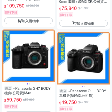
0mm 套組 (S5M2 XK,公司貨)
rk II S1R2
109,750
$109,900
S5IIXK
$
75,840
$75,990
$
限時下殺
限時下殺
加入購物車
加入購物車
~Panasonic GH7 BODY
商店
~Panasonic G9 II BODY
商店
機身(公司貨)M43
單機身(G9M2,公司貨)
59,750
$59,900
$
49,750
$49,900
$
限時下殺
限時下殺