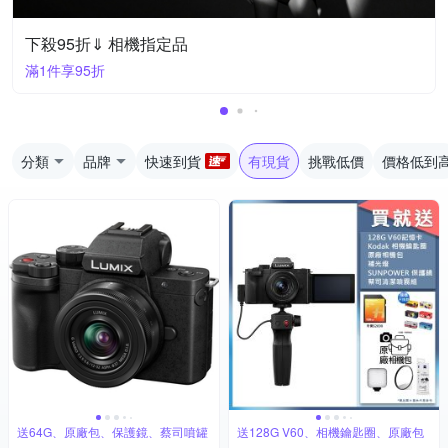
下殺95折⇓ 相機指定品
滿1件享95折
分類
品牌
快速到貨
有現貨
挑戰低價
價格低到
送64G、原廠包、保護鏡、蔡司噴罐
送128G V60、相機鑰匙圈、原廠包