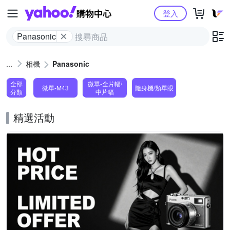
Yahoo購物中心
登入
Panasonic
相機
Panasonic
全部
微單-全片幅/
微單-M43
隨身機/類單眼
分類
中片幅
精選活動