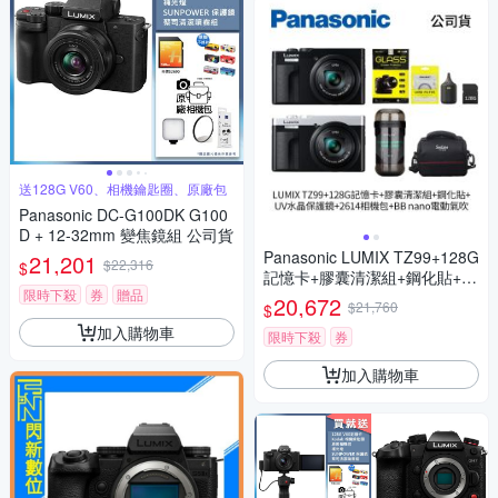
送128G V60、相機鑰匙圈、原廠包
Panasonic DC-G100DK G100
D + 12-32mm 變焦鏡組 公司貨
Panasonic LUMIX TZ99+128G
21,201
$22,316
$
記憶卡+膠囊清潔組+鋼化貼+水
限時下殺
券
贈品
晶保護鏡+2614相機包+NITEC
20,672
$21,760
$
ORE BB nano 迷你電動氣吹
加入購物車
(公司貨)
限時下殺
券
加入購物車