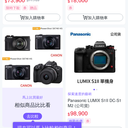
$
$
瑪 HD-100C電子除濕卡 FZ80
D (公司貨)
限時下殺
券
贈品
券
加入購物車
加入購物車
探索速度的藝術
馬上比買最好
Panasonic LUMIX S1II DC-S1
相似商品比比看
M2 (公司貨)
98,900
$
去比較
挑戰低價
券
現在可以馬上比較相似商品！