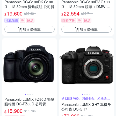
Panasonic DC-G100DK G100
Panasonic DC-G100DV G100
D + 12-32mm 變焦鏡組 公司貨
D + 12-32mm 鏡頭 + DMW-SH
GR2 三腳架握把組 公司貨
19,600
22,554
$20,631
$23,741
$
$
挑戰低價
券
贈品
限時下殺
券
贈品
加入購物車
加入購物車
送128G V60、閃傳卡盒、相機鑰匙
Panasonic LUMIX FZ80D 類單
圈
眼相機 DC-FZ80D 公司貨
Panasonic LUMIX GH7 單機身
公司貨 DC-GH7
15,900
$16,736
$
73,900
$77,789