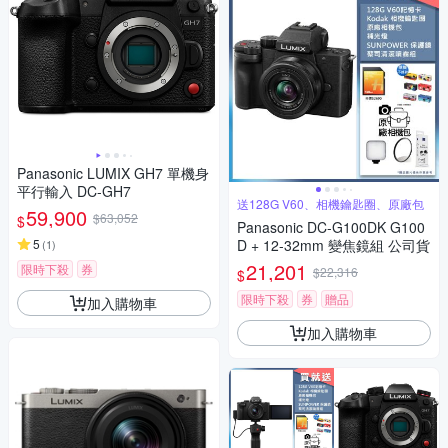
Panasonic LUMIX GH7 單機身
平行輸入 DC-GH7
送128G V60、相機鑰匙圈、原廠包
59,900
$63,052
$
Panasonic DC-G100DK G100
5
D + 12-32mm 變焦鏡組 公司貨
(
1
)
21,201
限時下殺
券
$22,316
$
限時下殺
券
贈品
加入購物車
加入購物車