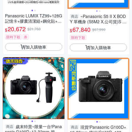
Panasonic LUMIX TZ99+128G
~Panasonic S5 II X BOD
商店
記憶卡+膠囊清潔組+鋼化貼+水
Y 單機身 (S5M2 X,公司貨)S 5II
晶保護鏡+2614相機包+NITEC
X
20,672
67,840
$21,760
$
$67,990
$
ORE BB nano 迷你電動氣吹
(公司貨)
限時下殺
券
限時下殺
加入購物車
加入購物車
歲末特賣~限量一台!Pana
商店
現貨!Panasonic G100D+
商店
sonic G100D+12-32mm 把手