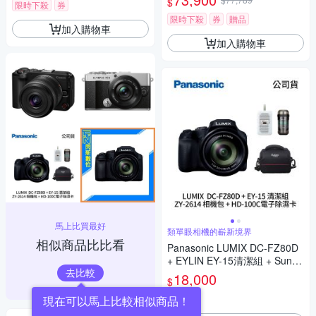
$
限時下殺
券
限時下殺
券
贈品
加入購物車
加入購物車
馬上比買最好
類單眼相機的嶄新境界
相似商品比比看
Panasonic LUMIX DC-FZ80D
+ EYLIN EY-15清潔組 + SunLi
去比較
ght ZY-2614相機包 + EirMai 銳
18,000
$
瑪 HD-100C電子除濕卡 FZ80
D (公司貨)
券
現在可以馬上比較相似商品！