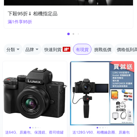
下殺95折⇓ 相機指定品
滿1件享95折
分類
品牌
快速到貨
有現貨
挑戰低價
價格低到
送64G、原廠包、保護鏡、蔡司噴罐
送128G V60、相機鑰匙圈、原廠包