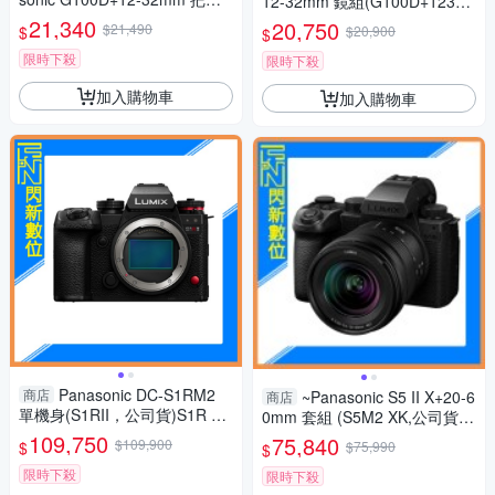
12-32mm 鏡組(G100D+123
組(G100D+1232+SHGR2，公
2，公司貨)G100
21,340
20,750
$21,490
$
$20,900
$
司貨)
限時下殺
限時下殺
加入購物車
加入購物車
Panasonic DC-S1RM2
商店
~Panasonic S5 II X+20-6
商店
單機身(S1RII，公司貨)S1R Ma
0mm 套組 (S5M2 XK,公司貨)
rk II S1R2
S5IIXK
109,750
75,840
$109,900
$
$75,990
$
限時下殺
限時下殺