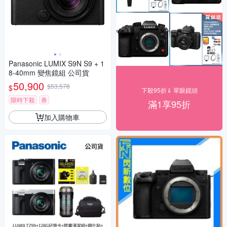
Panasonic LUMIX S9N S9 + 1
8-40mm 變焦鏡組 公司貨
50,900
$53,578
$
下殺95折⇓ 單眼鏡頭
限時下殺
券
滿1享95折
加入購物車