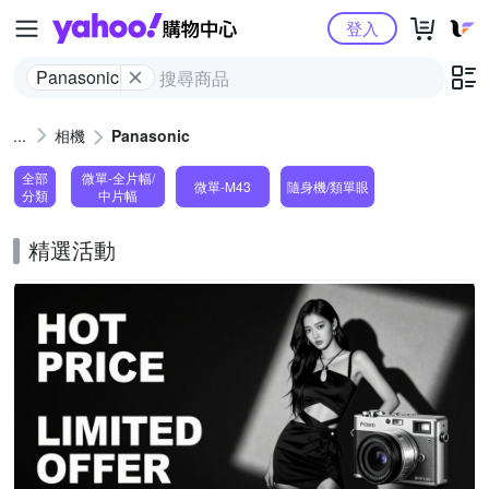
Yahoo購物中心
登入
Panasonic
相機
Panasonic
全部
微單-全片幅/
微單-M43
隨身機/類單眼
分類
中片幅
精選活動