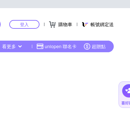
購物車
帳號綁定送
登入
看更多
uniopen 聯名卡
超贈點