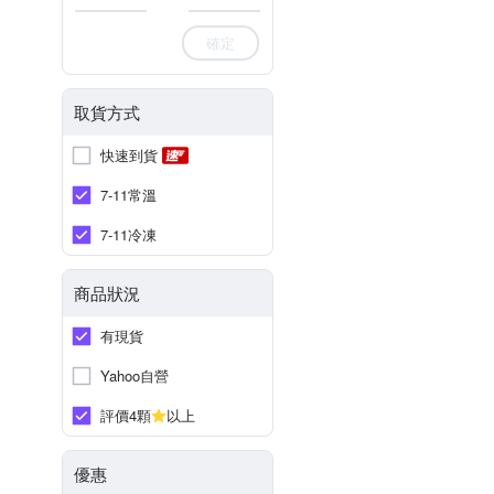
確定
取貨方式
快速到貨
7-11常溫
7-11冷凍
商品狀況
有現貨
Yahoo自營
評價4顆
以上
優惠