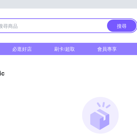
搜尋
必逛好店
刷卡/超取
會員專享
ic