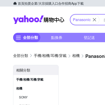
首頁
拍賣
企業/大宗採購入口
合作招商
App下載
Yahoo購物中心
Panasonic
全部分類
點換券
登記送
Panason
手機/相機/耳機/穿戴
相機
相關分類
手機/相機/耳機/穿戴
相機
SONY