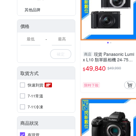
其他品牌
價格
-
確定
現貨 Panasonic Lumi
商店
x L10 類單眼相機 24-75mm
(DC-L10,公司貨)
49,840
$49,990
$
取貨方式
快速到貨
限時下殺
7-11常溫
7-11冷凍
商品狀況
有現貨