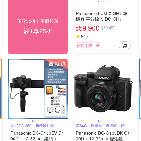
Panasonic LUMIX GH7 單
機身 平行輸入 DC-GH7
下殺95折⇓ 單眼鏡頭
59,900
$63,052
$
滿1享95折
5
(
1
)
限時下殺
券
送128G V60、相機鑰匙圈、原
送64G、原廠包、保護鏡、蔡司
廠包
噴罐
Panasonic DC-G100DV G1
Panasonic DC-G100DK G1
00D + 12-32mm 鏡頭 + DM
00D + 12-32mm 變焦鏡組