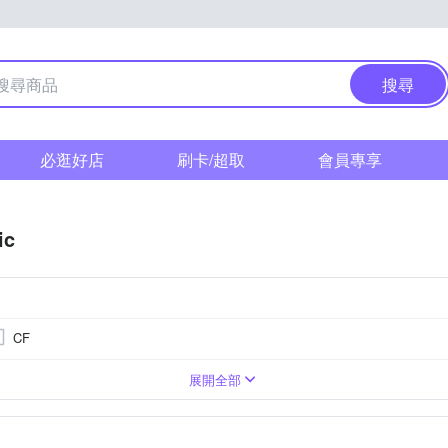
搜尋
必逛好店
刷卡/超取
會員專享
ic
CF
0萬像素以上
單眼
SI CMOS(高感光背照式)
3.0吋以上
類單眼相機(PASM功能)
1601萬~2000萬像素
無
1吋 CMOS
無
1/2.3吋 
TFT LCD
M4/3
展開全部