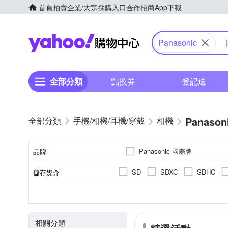
首頁
拍賣
企業/大宗採購入口
合作招商
App下載
Yahoo購物中心
Panasonic
全部分類
點換券
登記送
Panason
手機/相機/耳機/穿戴
相機
Panasonic 國際牌
品牌
SD
SDXC
SDHC
儲存媒介
品牌名稱
翻轉式螢幕
一般型相機
2.0~2.5吋
2001萬~3000萬像素
公司貨
平行輸入
2.5~2.9吋
可觸控式螢幕
單眼
400
微
B
CMOS
Live MOS
螢幕類型
相機類型
螢幕尺寸
影像感應器
有效像素
來源
相關分類