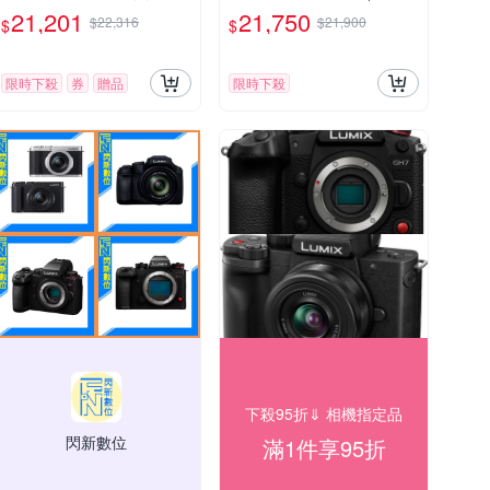
公司貨
D+1232+SHGR2，公司貨)
21,201
21,750
$22,316
$21,900
$
$
G100
限時下殺
券
贈品
限時下殺
下殺95折⇓ 相機指定品
閃新數位
滿1件享95折