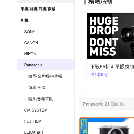
精選活動
手機/相機/耳機/穿戴
相機
SONY
CANON
NIKON
Panasonic
下殺95折⇓ 單眼鏡頭 
滿1享95折
微單-全片幅/中片幅
微單-M43
隨身機/類單眼
Panasonic 21 筆結果
OM SYSTEM
FUJIFILM
LEICA 徠卡