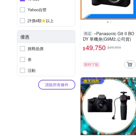
Yahoo自營
評價4顆
以上
~Panasonic G9 II BO
商店
優惠
DY 單機身(G9M2,公司貨)
49,750
$49,900
$
挑戰低價
券
限時下殺
活動
清除所有條件