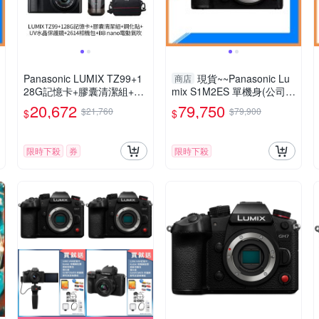
Panasonic LUMIX TZ99+1
現貨~~Panasonic Lu
商店
28G記憶卡+膠囊清潔組+鋼
mix S1M2ES 單機身(公司
化貼+水晶保護鏡+2614相機
貨)S1 II ES
20,672
79,750
$21,760
$79,900
$
$
包+NITECORE BB nano 迷
你電動氣吹(公司貨)
限時下殺
券
限時下殺