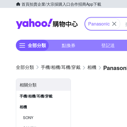
首頁
拍賣
企業/大宗採購入口
合作招商
App下載
Yahoo購物中心
Panasonic
全部分類
點換券
登記送
Panason
手機/相機/耳機/穿戴
相機
相關分類
手機/相機/耳機/穿戴
相機
SONY