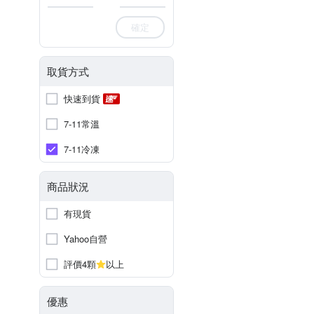
確定
取貨方式
快速到貨
7-11常溫
7-11冷凍
商品狀況
有現貨
Yahoo自營
評價4顆
以上
優惠