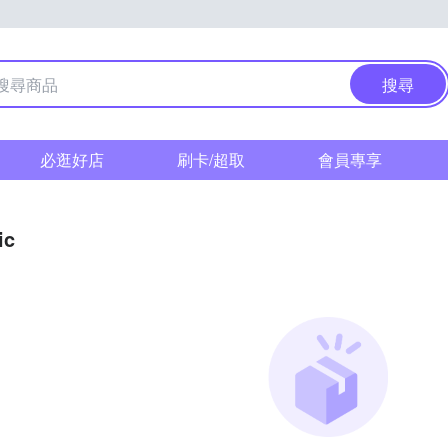
搜尋
必逛好店
刷卡/超取
會員專享
ic