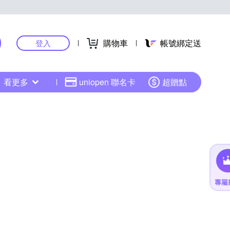
購物車
帳號綁定送
登入
看更多
uniopen 聯名卡
超贈點