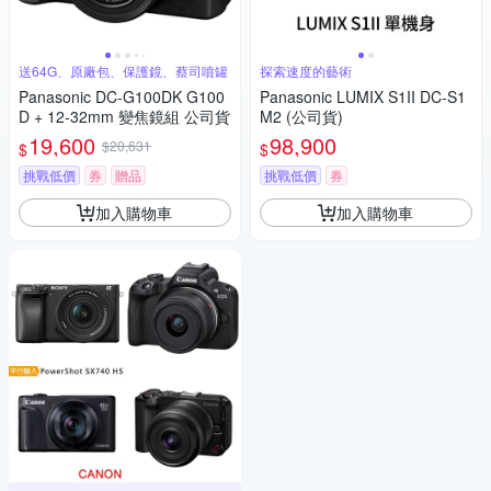
送64G、原廠包、保護鏡、蔡司噴罐
探索速度的藝術
Panasonic DC-G100DK G100
Panasonic LUMIX S1II DC-S1
D + 12-32mm 變焦鏡組 公司貨
M2 (公司貨)
19,600
98,900
$20,631
$
$
挑戰低價
券
贈品
挑戰低價
券
加入購物車
加入購物車