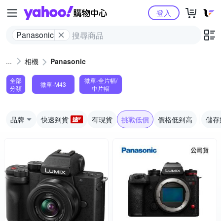
Yahoo購物中心
登入
Panasonic
相機
Panasonic
全部
微單-全片幅/
微單-M43
分類
中片幅
品牌
快速到貨
有現貨
挑戰低價
價格低到高
儲存