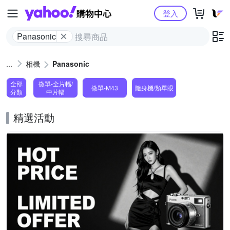
Yahoo購物中心
登入
Panasonic
相機
Panasonic
全部
微單-全片幅/
微單-M43
隨身機/類單眼
分類
中片幅
精選活動