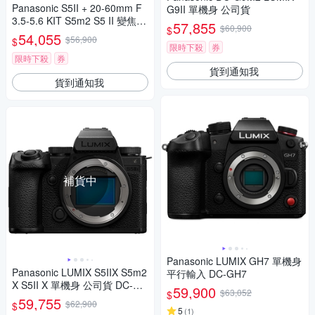
Panasonic S5II + 20-60mm F
G9II 單機身 公司貨
3.5-5.6 KIT S5m2 S5 II 變焦鏡
57,855
$60,900
$
組 公司貨
54,055
$56,900
$
限時下殺
券
限時下殺
券
貨到通知我
貨到通知我
補貨中
Panasonic LUMIX GH7 單機身
Panasonic LUMIX S5IIX S5m2
平行輸入 DC-GH7
X S5II X 單機身 公司貨 DC-S5
59,900
$63,052
$
M2X
59,755
$62,900
$
5
(
1
)