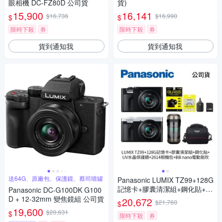
眼相機 DC-FZ80D 公司貨
貨)
15,900
16,141
$16,736
$16,990
$
$
限時下殺
券
限時下殺
券
貨到通知我
貨到通知我
送64G、原廠包、保護鏡、蔡司噴罐
Panasonic LUMIX TZ99+128G
記憶卡+膠囊清潔組+鋼化貼+水
Panasonic DC-G100DK G100
晶保護鏡+2614相機包+NITEC
D + 12-32mm 變焦鏡組 公司貨
20,672
$21,760
$
ORE BB nano 迷你電動氣吹
19,600
$20,631
$
(公司貨)
限時下殺
券