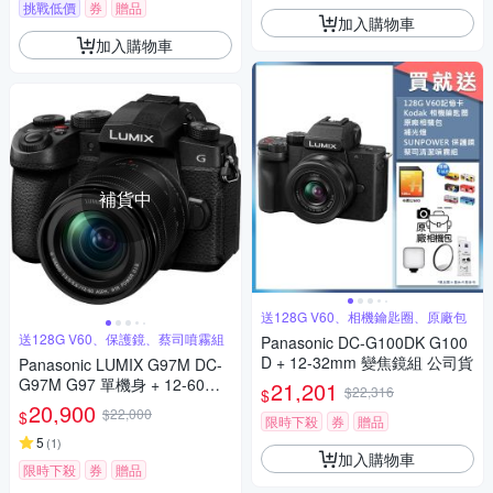
挑戰低價
券
贈品
加入購物車
加入購物車
補貨中
送128G V60、相機鑰匙圈、原廠包
送128G V60、保護鏡、蔡司噴霧組
Panasonic DC-G100DK G100
D + 12-32mm 變焦鏡組 公司貨
Panasonic LUMIX G97M DC-
G97M G97 單機身 + 12-60mm
21,201
$22,316
$
變焦鏡組 公司貨
20,900
$22,000
$
限時下殺
券
贈品
5
(
1
)
加入購物車
限時下殺
券
贈品