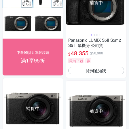
補貨中
Panasonic LUMIX S5II S5m2
S5 II 單機身 公司貨
48,355
下殺95折⇓ 單眼鏡頭
$50,900
$
滿1享95折
限時下殺
券
貨到通知我
補貨中
補貨中