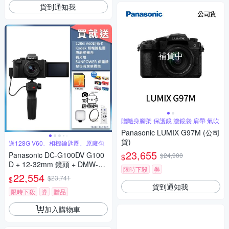
貨到通知我
補貨中
贈隨身腳架 保護鏡 濾鏡袋 肩帶 氣吹
Panasonic LUMIX G97M (公司
貨)
送128G V60、相機鑰匙圈、原廠包
23,655
Panasonic DC-G100DV G100
$24,900
$
D + 12-32mm 鏡頭 + DMW-SH
限時下殺
券
GR2 三腳架握把組 公司貨
22,554
$23,741
$
貨到通知我
限時下殺
券
贈品
加入購物車