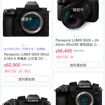
補貨中
補貨中
Panasonic LUMIX S5IIX + 20-
60mm S5m2XK 變焦鏡組 公司
貨 DC-S5M2XK
送128G V60、閃傳卡盒、相機鑰匙
66,405
$69,900
$
圈
Panasonic LUMIX S5IIX S5m2
限時下殺
券
X S5II X 單機身 公司貨 DC-S5
M2X
62,900
貨到通知我
$66,210
$
限時下殺
券
贈品
貨到通知我