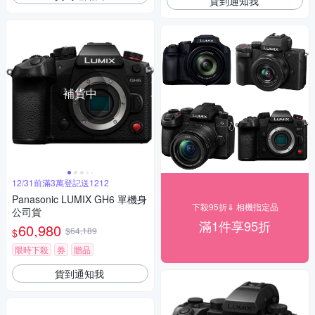
貨到通知我
補貨中
12/31前滿3萬登記送1212
Panasonic LUMIX GH6 單機身
下殺95折⇓ 相機指定品
公司貨
滿1件享95折
60,980
$64,189
$
限時下殺
券
贈品
貨到通知我