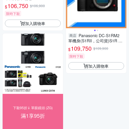
106,750
$106,900
$
限時下殺
加入購物車
Panasonic DC-S1RM2
商店
單機身(S1RII，公司貨)S1R Ma
rk II S1R2
109,750
$109,900
$
限時下殺
加入購物車
下殺95折⇓ 單眼鏡頭 (ZG)
滿1享95折