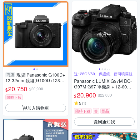
補貨中
送128G V60、保護鏡、蔡司噴霧組
現貨!Panasonic G100D+
商店
12-32mm 鏡組(G100D+123
Panasonic LUMIX G97M DC-
2，公司貨)G100
G97M G97 單機身 + 12-60mm
20,750
$20,900
$
變焦鏡組 公司貨
20,900
$22,000
$
限時下殺
5
(
1
)
加入購物車
限時下殺
券
贈品
貨到通知我