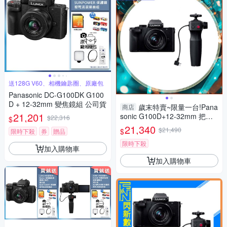
送128G V60、相機鑰匙圈、原廠包
Panasonic DC-G100DK G100
D + 12-32mm 變焦鏡組 公司貨
歲末特賣~限量一台!Pana
商店
21,201
sonic G100D+12-32mm 把手
$22,316
$
組(G100D+1232+SHGR2，公
21,340
$21,490
$
限時下殺
券
贈品
司貨)
限時下殺
加入購物車
加入購物車