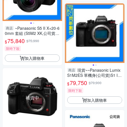
~Panasonic S5 II X+20-6
商店
0mm 套組 (S5M2 XK,公司貨)
S5IIXK
75,840
$75,990
$
限時下殺
加入購物車
現貨~~Panasonic Lumix
商店
S1M2ES 單機身(公司貨)S1 II
ES
79,750
$79,900
$
限時下殺
補貨中
加入購物車