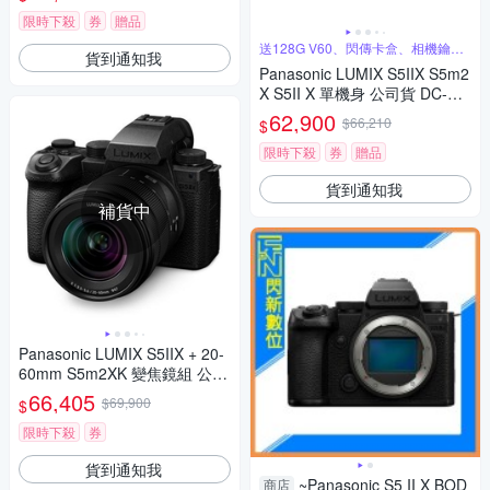
限時下殺
券
贈品
送128G V60、閃傳卡盒、相機鑰匙
貨到通知我
圈
Panasonic LUMIX S5IIX S5m2
X S5II X 單機身 公司貨 DC-S5
M2X
62,900
$66,210
$
限時下殺
券
贈品
貨到通知我
補貨中
Panasonic LUMIX S5IIX + 20-
60mm S5m2XK 變焦鏡組 公司
貨 DC-S5M2XK
66,405
$69,900
$
限時下殺
券
貨到通知我
~Panasonic S5 II X BOD
商店