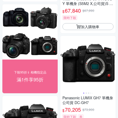
Y 單機身 (S5M2 X,公司貨)S 5II
X
67,840
$67,990
$
限時下殺
加入購物車
下殺95折⇓ 相機指定品
滿1件享95折
Panasonic LUMIX GH7 單機身
公司貨 DC-GH7
70,205
$73,900
$
限時下殺
券