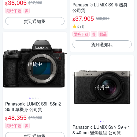
36,005
$37,900
$
Panasonic LUMIX S9 單機身
公司貨
限時下殺
券
37,905
$39,900
$
貨到通知我
5
(
1
)
限時下殺
券
贈品
貨到通知我
補貨中
補貨中
Panasonic LUMIX S5II S5m2
S5 II 單機身 公司貨
48,355
$50,900
$
限時下殺
券
Panasonic LUMIX S9N S9 + 1
8-40mm 變焦鏡組 公司貨
貨到通知我