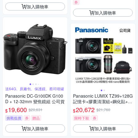
D (公司貨)
券
加入購物車
加入購物車
送64G、原廠包、保護鏡、蔡司噴罐
Panasonic DC-G100DK G100
Panasonic LUMIX TZ99+128G
D + 12-32mm 變焦鏡組 公司貨
記憶卡+膠囊清潔組+鋼化貼+水
晶保護鏡+2614相機包+NITEC
19,600
20,672
$20,631
$21,760
$
$
ORE BB nano 迷你電動氣吹
(公司貨)
挑戰低價
券
贈品
限時下殺
券
加入購物車
加入購物車