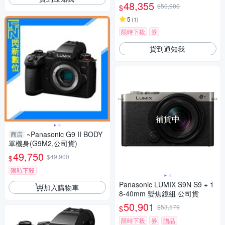
48,355
$50,900
$
5
(
1
)
限時下殺
券
貨到通知我
補貨中
~Panasonic G9 II BODY
商店
單機身(G9M2,公司貨)
49,750
$49,900
$
限時下殺
Panasonic LUMIX S9N S9 + 1
加入購物車
8-40mm 變焦鏡組 公司貨
50,901
$53,579
$
限時下殺
券
贈品