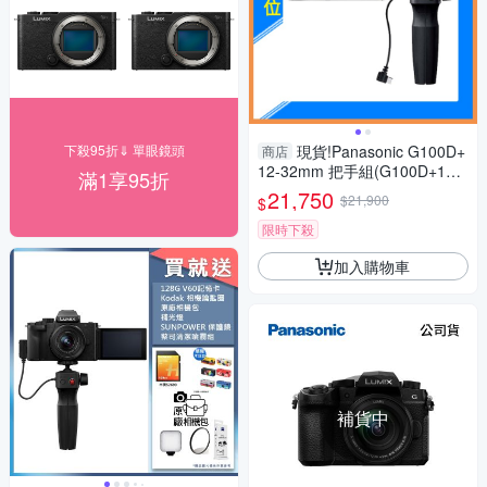
下殺95折⇓ 單眼鏡頭
現貨!Panasonic G100D+
商店
12-32mm 把手組(G100D+123
滿1享95折
2+SHGR2，公司貨)G100
21,750
$21,900
$
限時下殺
加入購物車
補貨中