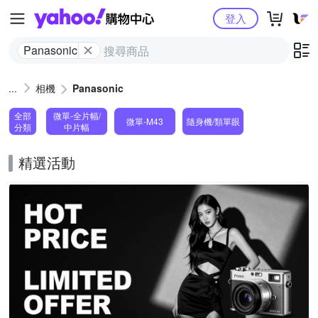
Yahoo購物中心
登入
Panasonic
相機
Panasonic
全部
微單-全片幅/
微單-M43
隨身機/類單眼
分類
中片幅
精選活動