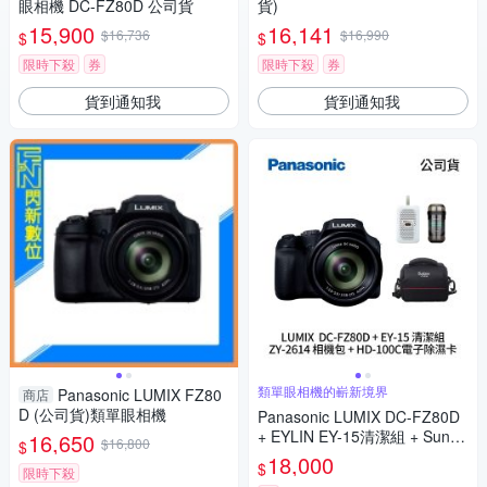
眼相機 DC-FZ80D 公司貨
貨)
15,900
16,141
$16,736
$16,990
$
$
限時下殺
券
限時下殺
券
貨到通知我
貨到通知我
類單眼相機的嶄新境界
Panasonic LUMIX FZ80
商店
D (公司貨)類單眼相機
Panasonic LUMIX DC-FZ80D
+ EYLIN EY-15清潔組 + SunLi
16,650
$16,800
$
ght ZY-2614相機包 + EirMai 銳
18,000
$
限時下殺
瑪 HD-100C電子除濕卡 FZ80