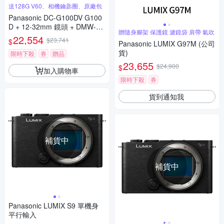
送128G V60、相機鑰匙圈、原廠包
Panasonic DC-G100DV G100
D + 12-32mm 鏡頭 + DMW-SH
贈隨身腳架 保護鏡 濾鏡袋 肩帶 氣吹
GR2 三腳架握把組 公司貨
22,554
$23,741
$
Panasonic LUMIX G97M (公司
貨)
限時下殺
券
贈品
23,655
$24,900
$
加入購物車
限時下殺
券
貨到通知我
補貨中
補貨中
Panasonic LUMIX S9 單機身
平行輸入