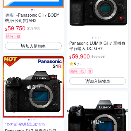
~Panasonic GH7 BODY
商店
機身(公司貨)M43
59,750
$59,900
$
限時下殺
Panasonic LUMIX GH7 單機身
加入購物車
平行輸入 DC-GH7
59,900
$63,052
$
5
(
1
)
限時下殺
券
加入購物車
補貨中
補貨中
12/31前滿3萬登記送1212
Panasonic S1R 單機身(公司