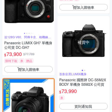
加入購物車
送128G V60、閃傳卡盒、相機鑰匙
圈
補貨中
Panasonic LUMIX GH7 單機身
公司貨 DC-GH7
73,900
$77,789
$
限時下殺
券
贈品
加入購物車
首創全黑LUMIX機身
Panasonic 國際牌 DC-S5M2X
BODY 單機身 S5M2X 公司貨
73,990
$
券
貨到通知我