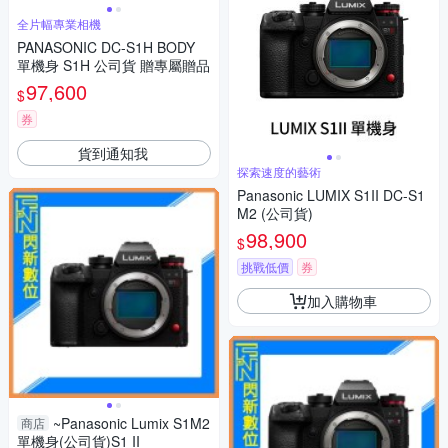
全片幅專業相機
PANASONIC DC-S1H BODY
單機身 S1H 公司貨 贈專屬贈品
97,600
$
券
貨到通知我
探索速度的藝術
Panasonic LUMIX S1II DC-S1
M2 (公司貨)
98,900
$
挑戰低價
券
加入購物車
~Panasonic Lumix S1M2
商店
單機身(公司貨)S1 II