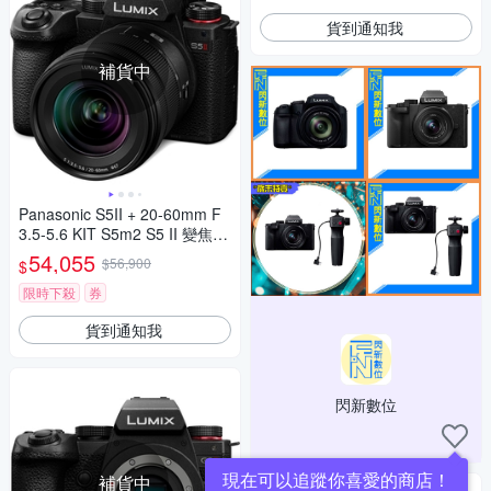
貨到通知我
補貨中
Panasonic S5II + 20-60mm F
3.5-5.6 KIT S5m2 S5 II 變焦鏡
組 公司貨
54,055
$56,900
$
限時下殺
券
貨到通知我
閃新數位
現在可以追蹤你喜愛的商店！
補貨中