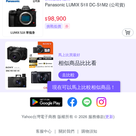
Panasonic LUMIX S1II DC-S1M2 (公司貨)
98,900
$
挑戰低價
券
馬上比買最好
相似商品比比看
去比較
現在可以馬上比較相似商品！
Yahoo台灣電子商務 版權所有 © 2026 服務條款(
更新
)
客服中心
|
關於我們
|
購物須知