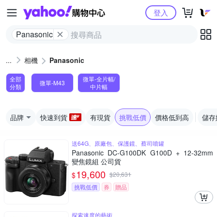
Yahoo購物中心
登入
Panasonic
相機
Panasonic
全部
微單-全片幅/
微單-M43
分類
中片幅
品牌
快速到貨
有現貨
挑戰低價
價格低到高
儲存
送64G、原廠包、保護鏡、蔡司噴罐
Panasonic DC-G100DK G100D + 12-32mm
變焦鏡組 公司貨
19,600
$
$
20,631
挑戰低價
券
贈品
探索速度的藝術