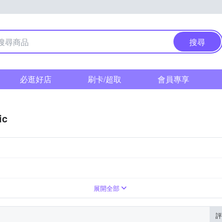
搜尋
必逛好店
刷卡/超取
會員專享
ic
展開全部
評