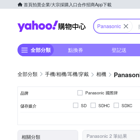
首頁
拍賣
企業/大宗採購入口
合作招商
App下載
Yahoo購物中心
Panasonic
全部分類
點換券
登記送
Panason
手機/相機/耳機/穿戴
相機
Panasonic 國際牌
品牌
SD
SDHC
SDXC
儲存媒介
品牌名稱
公司貨
1/16000秒
2001萬~3000萬像素
3.0吋以上
視平式電子觀景器
100%
來源
最快快門速度
有效像素
螢幕尺寸
觀景窗型式
觀景窗視野率
Panasonic 2 筆結果
相關分類