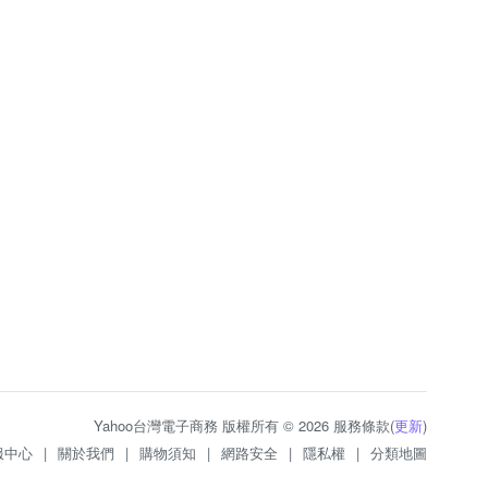
Yahoo台灣電子商務 版權所有 © 2026 服務條款(
更新
)
服中心
|
關於我們
|
購物須知
|
網路安全
|
隱私權
|
分類地圖