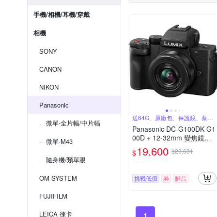
手機/相機/耳機/穿戴
相機
SONY
CANON
NIKON
Panasonic
送64G、原廠包、保護鏡、蔡司
微單-全片幅/中片幅
噴罐
Panasonic DC-G100DK G1
00D + 12-32mm 變焦鏡組
微單-M43
公司貨
19,600
$20,631
$
隨身機/類單眼
OM SYSTEM
挑戰低價
券
贈品
FUJIFILM
LEICA 徠卡
1