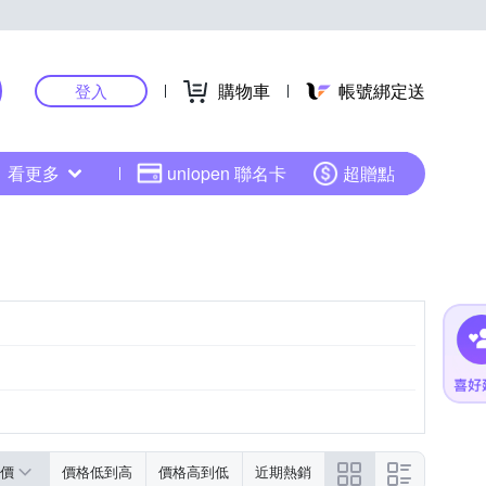
購物車
帳號綁定送
登入
看更多
uniopen 聯名卡
超贈點
價
價格低到高
價格高到低
近期熱銷