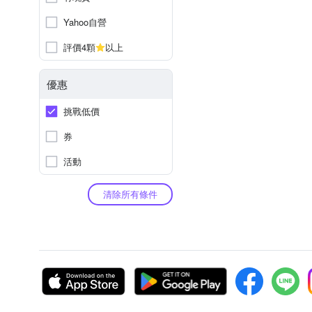
Yahoo自營
評價4顆
以上
優惠
挑戰低價
券
活動
清除所有條件