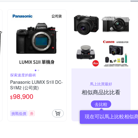
探索速度的藝術
Panasonic LUMIX S1II DC-
馬上比買最好
S1M2 (公司貨)
相似商品比比看
98,900
$
去比較
挑戰低價
券
現在可以馬上比較相似