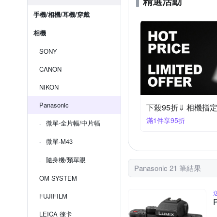
精選活動
手機/相機/耳機/穿戴
相機
SONY
CANON
NIKON
Panasonic
下殺95折⇓ 相機指
滿1件享95折
微單-全片幅/中片幅
微單-M43
隨身機/類單眼
Panasonic 21 筆結果
OM SYSTEM
FUJIFILM
LEICA 徠卡