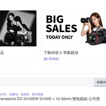
定品
下殺95折⇓ 單眼鏡頭
滿1享95折
推薦排
送64G、原廠包、保護鏡、蔡司噴罐
Panasonic DC-G100DK G100D + 12-32mm 變焦鏡組 公司貨