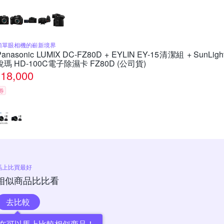
類單眼相機的嶄新境界
Panasonic LUMIX DC-FZ80D + EYLIN EY-15清潔組 + SunLigh
銳瑪 HD-100C電子除濕卡 FZ80D (公司貨)
18,000
券
馬上比買最好
相似商品比比看
去比較
在可以馬上比較相似商品！