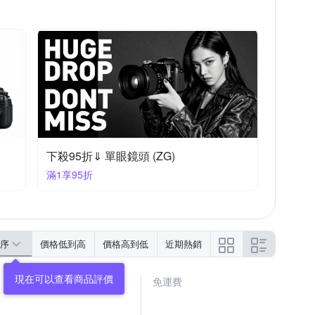
下殺95折⇓ 單眼鏡頭 (ZG)
滿1享95折
序
價格低到高
價格高到低
近期熱銷
現在可以查看商品評價
免運費