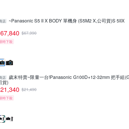
~Panasonic S5 II X BODY 單機身 (S5M2 X,公司貨)S 5IIX
商店
67,840
$
67,990
限時下殺
歲末特賣~限量一台!Panasonic G100D+12-32mm 把手組(
商店
司貨)
21,340
$
21,490
限時下殺