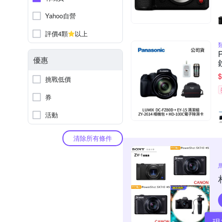
Yahoo自營
評價4顆
以上
優惠
$
挑戰低價
券
活動
清除所有條件
現