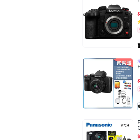
$
$
$