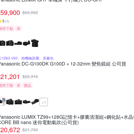
59,900
$
63,052
5
(
1
)
限時下殺
券
送128G V60、相機鑰匙圈、原廠包
Panasonic DC-G100DK G100D + 12-32mm 變焦鏡組 公司貨
21,201
$
22,316
限時下殺
券
贈品
+1
Panasonic LUMIX TZ99+128G記憶卡+膠囊清潔組+鋼化貼+水
CORE BB nano 迷你電動氣吹(公司貨)
20,672
$
21,760