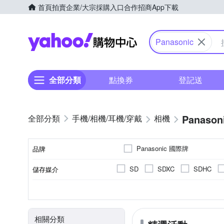
首頁
拍賣
企業/大宗採購入口
合作招商
App下載
Yahoo購物中心
Panasonic
全部分類
點換券
登記送
Panason
手機/相機/耳機/穿戴
相機
Panasonic 國際牌
品牌
SD
SDXC
SDHC
儲存媒介
品牌名稱
翻轉式螢幕
一般型相機
2.0~2.5吋
2001萬~3000萬像素
公司貨
平行輸入
2.5~2.9吋
可觸控式螢幕
單眼
400
微
B
CMOS
Live MOS
螢幕類型
相機類型
螢幕尺寸
影像感應器
有效像素
來源
相關分類