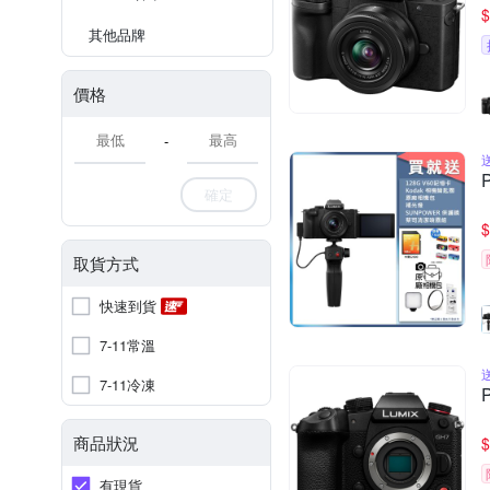
$
其他品牌
價格
-
確定
$
取貨方式
快速到貨
7-11常溫
7-11冷凍
商品狀況
$
有現貨