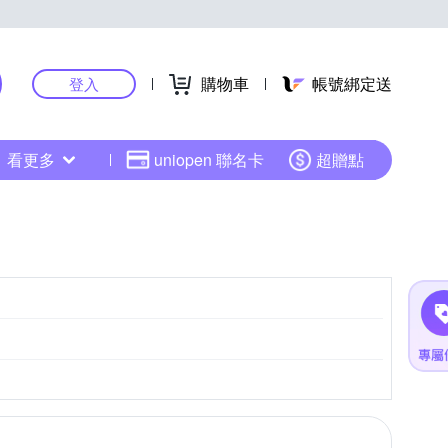
購物車
帳號綁定送
登入
看更多
uniopen 聯名卡
超贈點
CMOS