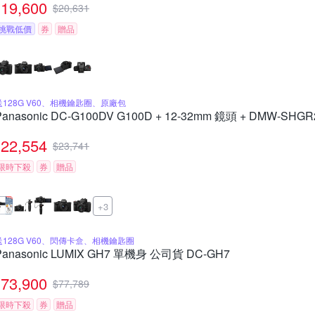
19,600
$
20,631
挑戰低價
券
贈品
送128G V60、相機鑰匙圈、原廠包
Panasonic DC-G100DV G100D + 12-32mm 鏡頭 + DMW-
22,554
$
23,741
限時下殺
券
贈品
+3
送128G V60、閃傳卡盒、相機鑰匙圈
Panasonic LUMIX GH7 單機身 公司貨 DC-GH7
73,900
$
77,789
限時下殺
券
贈品