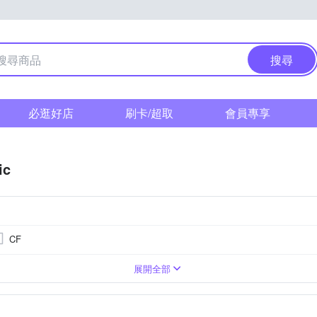
搜尋
必逛好店
刷卡/超取
會員專享
ic
CF
0萬像素以上
單眼
SI CMOS(高感光背照式)
3.0吋以上
類單眼相機(PASM功能)
1601萬~2000萬像素
無
1吋 CMOS
無
1/2.3吋 
TFT LCD
M4/3
展開全部