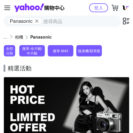
Yahoo購物中心
登入
Panasonic
相機
Panasonic
全部
微單-全片幅/
微單-M43
隨身機/類單眼
分類
中片幅
精選活動