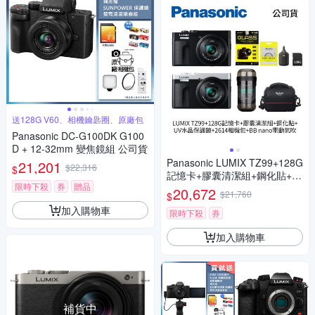
送128G V60、相機鑰匙圈、原廠包
Panasonic DC-G100DK G100
D + 12-32mm 變焦鏡組 公司貨
Panasonic LUMIX TZ99+128G
21,201
$22,316
$
記憶卡+膠囊清潔組+鋼化貼+水
限時下殺
券
贈品
晶保護鏡+2614相機包+NITEC
20,672
$21,760
$
ORE BB nano 迷你電動氣吹
加入購物車
(公司貨)
限時下殺
券
加入購物車
補貨中