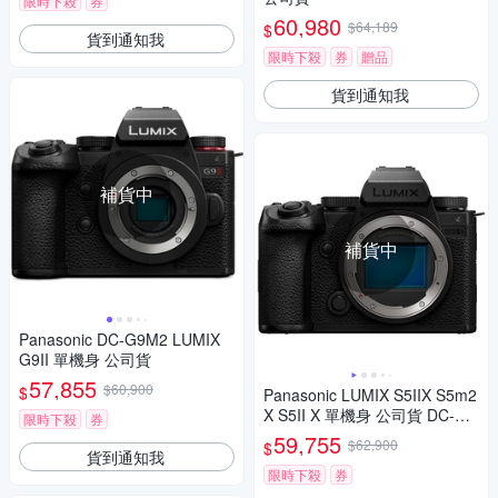
限時下殺
券
60,980
$64,189
$
貨到通知我
限時下殺
券
贈品
貨到通知我
補貨中
補貨中
Panasonic DC-G9M2 LUMIX
G9II 單機身 公司貨
57,855
$60,900
$
Panasonic LUMIX S5IIX S5m2
X S5II X 單機身 公司貨 DC-S5
限時下殺
券
M2X
59,755
$62,900
$
貨到通知我
限時下殺
券