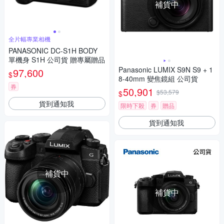
補貨中
全片幅專業相機
PANASONIC DC-S1H BODY
單機身 S1H 公司貨 贈專屬贈品
Panasonic LUMIX S9N S9 + 1
97,600
$
8-40mm 變焦鏡組 公司貨
券
50,901
$53,579
$
貨到通知我
限時下殺
券
贈品
貨到通知我
補貨中
補貨中