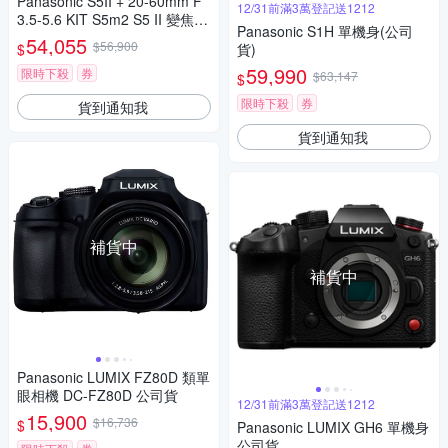
Panasonic S5II + 20-60mm F
12/31前滿3萬登記送1212
3.5-5.6 KIT S5m2 S5 II 變焦鏡
Panasonic S1H 單機身(公司
組 公司貨
54,055
$56,900
$
貨)
59,990
限時下殺
券
$63,147
$
限時下殺
券
貨到通知我
貨到通知我
補貨中
補貨中
Panasonic LUMIX FZ80D 類單
眼相機 DC-FZ80D 公司貨
12/31前滿3萬登記送1212
15,900
$16,736
$
Panasonic LUMIX GH6 單機身
公司貨