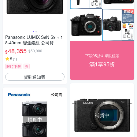
Panasonic LUMIX S9N S9 + 1
8-40mm 變焦鏡組 公司貨
48,355
$50,900
$
下殺95折⇓ 單眼鏡頭
5
(
1
)
滿1享95折
限時下殺
券
貨到通知我
補貨中
補貨中