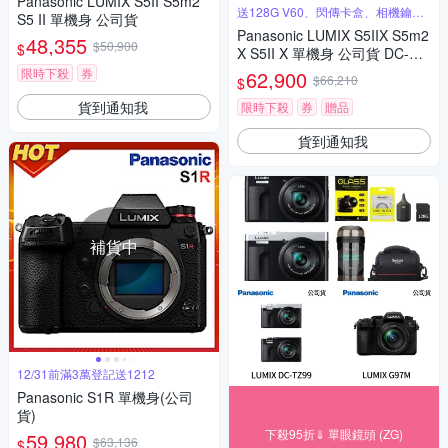
Panasonic LUMIX S5II S5m2
送128G V60、閃傳卡盒、相機鑰匙
S5 II 單機身 公司貨
圈
Panasonic LUMIX S5IIX S5m2
48,355
$50,900
$
X S5II X 單機身 公司貨 DC-S5
M2X
限時下殺
券
62,900
$66,210
$
貨到通知我
限時下殺
券
贈品
貨到通知我
補貨中
12/31前滿3萬登記送1212
Panasonic S1R 單機身(公司
貨)
下殺95折⇓ 單眼鏡頭 (ZG)
59,980
$63,136
$