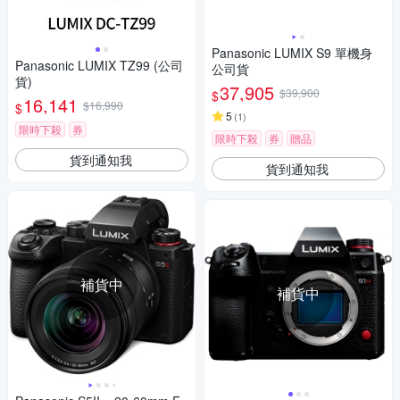
Panasonic LUMIX S9 單機身
Panasonic LUMIX TZ99 (公司
公司貨
貨)
37,905
$39,900
$
16,141
$16,990
$
5
(
1
)
限時下殺
券
限時下殺
券
贈品
貨到通知我
貨到通知我
補貨中
補貨中