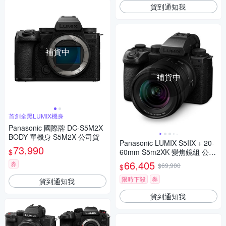
貨到通知我
補貨中
補貨中
首創全黑LUMIX機身
Panasonic 國際牌 DC-S5M2X
BODY 單機身 S5M2X 公司貨
Panasonic LUMIX S5IIX + 20-
73,990
$
60mm S5m2XK 變焦鏡組 公司
貨 DC-S5M2XK
66,405
券
$69,900
$
限時下殺
券
貨到通知我
貨到通知我