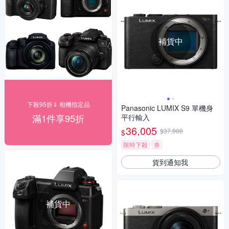
補貨中
下殺95折⇓ 相機指定品
Panasonic LUMIX S9 單機身
滿1件享95折
平行輸入
36,005
$37,900
$
限時下殺
券
貨到通知我
補貨中