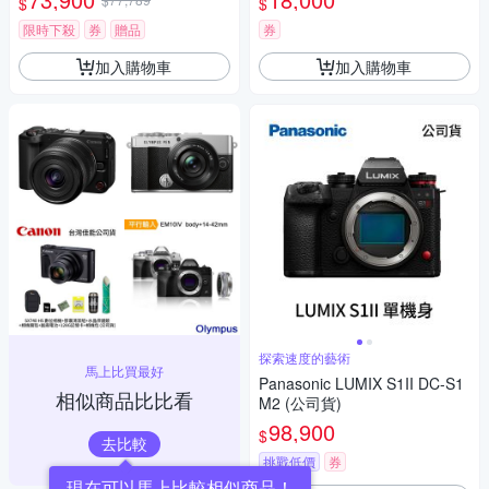
$
$
瑪 HD-100C電子除濕卡 FZ80
D (公司貨)
限時下殺
券
贈品
券
加入購物車
加入購物車
探索速度的藝術
馬上比買最好
Panasonic LUMIX S1II DC-S1
相似商品比比看
M2 (公司貨)
98,900
$
去比較
挑戰低價
券
現在可以馬上比較相似商品！