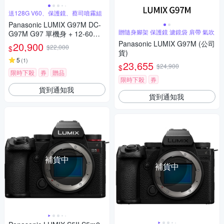
送128G V60、保護鏡、蔡司噴霧組
Panasonic LUMIX G97M DC-
贈隨身腳架 保護鏡 濾鏡袋 肩帶 氣吹
G97M G97 單機身 + 12-60mm
變焦鏡組 公司貨
Panasonic LUMIX G97M (公司
20,900
$22,000
$
貨)
5
(
1
)
23,655
$24,900
$
限時下殺
券
贈品
限時下殺
券
貨到通知我
貨到通知我
補貨中
補貨中