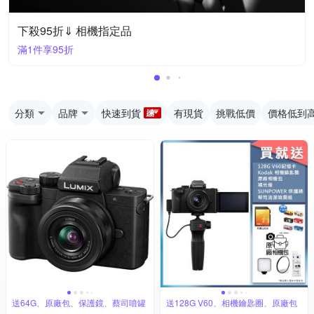
下殺95折⇓ 相機指定品
滿1件享95折
分類
品牌
快速到貨
有現貨
挑戰低價
價格低到
送64G、原廠包、保護鏡、蔡司噴罐
送128G V60、相機鑰匙圈、原廠包