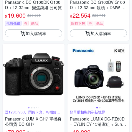
Panasonic DC-G100DK G100
Panasonic DC-G100DV G100
D + 12-32mm 變焦鏡組 公司貨
D + 12-32mm 鏡頭 + DMW-SH
GR2 三腳架握把組 公司貨
19,600
22,554
$20,631
$23,741
$
$
挑戰低價
券
贈品
限時下殺
券
贈品
加入購物車
加入購物車
送128G V60、閃傳卡盒、相機鑰匙
類單眼相機的嶄新境界
圈
Panasonic LUMIX GH7 單機身
Panasonic LUMIX DC-FZ80D
公司貨 DC-GH7
+ EYLIN EY-15清潔組 + SunLi
ght ZY-2614相機包 + EirMai 銳
73,900
18,000
$77,789