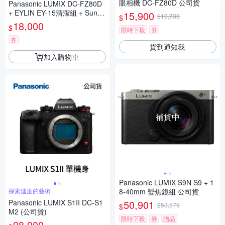
眼相機 DC-FZ80D 公司貨
Panasonic LUMIX DC-FZ80D
+ EYLIN EY-15清潔組 + SunLi
15,900
$16,736
$
ght ZY-2614相機包 + EirMai 銳
18,000
$
限時下殺
券
瑪 HD-100C電子除濕卡 FZ80
D (公司貨)
券
貨到通知我
加入購物車
補貨中
Panasonic LUMIX S9N S9 + 1
探索速度的藝術
8-40mm 變焦鏡組 公司貨
Panasonic LUMIX S1II DC-S1
50,901
$53,579
$
M2 (公司貨)
限時下殺
券
贈品
98,900