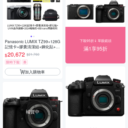
下殺95折⇓ 單眼鏡頭
Panasonic LUMIX TZ99+128G
記憶卡+膠囊清潔組+鋼化貼+水
滿1享95折
晶保護鏡+2614相機包+NITEC
20,672
$21,760
$
ORE BB nano 迷你電動氣吹
(公司貨)
限時下殺
券
加入購物車
補貨中