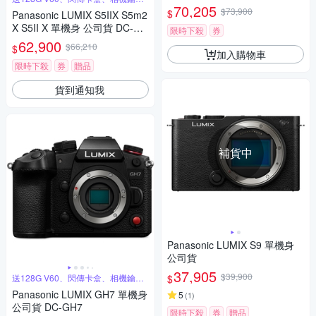
圈
70,205
$73,900
$
Panasonic LUMIX S5IIX S5m2
X S5II X 單機身 公司貨 DC-S5
限時下殺
券
M2X
62,900
$66,210
$
加入購物車
限時下殺
券
贈品
貨到通知我
補貨中
Panasonic LUMIX S9 單機身
公司貨
37,905
$39,900
$
送128G V60、閃傳卡盒、相機鑰匙
圈
Panasonic LUMIX GH7 單機身
5
(
1
)
公司貨 DC-GH7
限時下殺
券
贈品