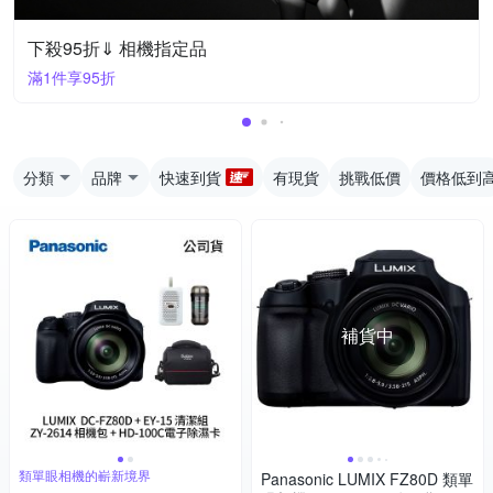
下殺95折⇓ 相機指定品
滿1件享95折
分類
品牌
快速到貨
有現貨
挑戰低價
價格低到
補貨中
類單眼相機的嶄新境界
Panasonic LUMIX FZ80D 類單