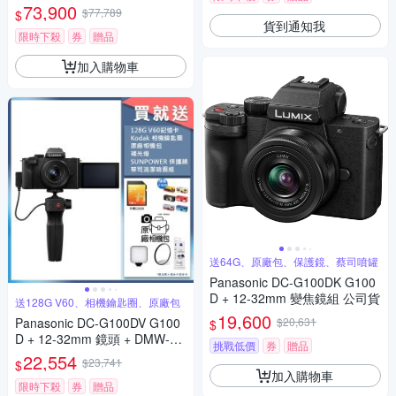
73,900
$77,789
$
貨到通知我
限時下殺
券
贈品
加入購物車
送64G、原廠包、保護鏡、蔡司噴罐
Panasonic DC-G100DK G100
D + 12-32mm 變焦鏡組 公司貨
送128G V60、相機鑰匙圈、原廠包
19,600
Panasonic DC-G100DV G100
$20,631
$
D + 12-32mm 鏡頭 + DMW-SH
挑戰低價
券
贈品
GR2 三腳架握把組 公司貨
22,554
$23,741
$
加入購物車
限時下殺
券
贈品