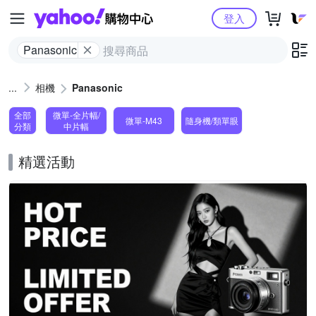
Yahoo購物中心
登入
Panasonic
相機
Panasonic
全部
微單-全片幅/
微單-M43
隨身機/類單眼
分類
中片幅
精選活動