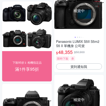
補貨中
Panasonic LUMIX S5II S5m2
S5 II 單機身 公司貨
48,355
$50,900
$
限時下殺
券
下殺95折⇓ 相機指定品
貨到通知我
滿1件享95折
補貨中