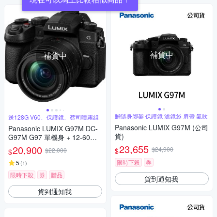
補貨中
補貨中
贈隨身腳架 保護鏡 濾鏡袋 肩帶 氣吹
送128G V60、保護鏡、蔡司噴霧組
Panasonic LUMIX G97M (公司
Panasonic LUMIX G97M DC-
貨)
G97M G97 單機身 + 12-60mm
變焦鏡組 公司貨
23,655
20,900
$24,900
$
$22,000
$
限時下殺
券
5
(
1
)
限時下殺
券
贈品
貨到通知我
貨到通知我