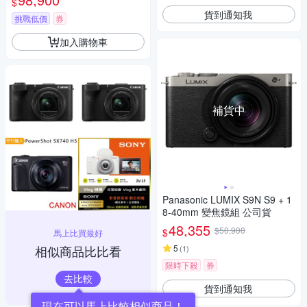
$
貨到通知我
挑戰低價
券
加入購物車
補貨中
Panasonic LUMIX S9N S9 + 1
8-40mm 變焦鏡組 公司貨
48,355
$50,900
$
馬上比買最好
相似商品比比看
5
(
1
)
限時下殺
券
去比較
貨到通知我
現在可以馬上比較相似商品！