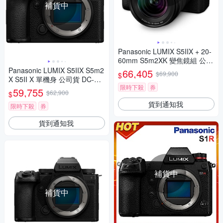
補貨中
Panasonic LUMIX S5IIX + 20-
60mm S5m2XK 變焦鏡組 公司
貨 DC-S5M2XK
Panasonic LUMIX S5IIX S5m2
66,405
$69,900
$
X S5II X 單機身 公司貨 DC-S5
限時下殺
券
M2X
59,755
$62,900
$
貨到通知我
限時下殺
券
貨到通知我
補貨中
補貨中