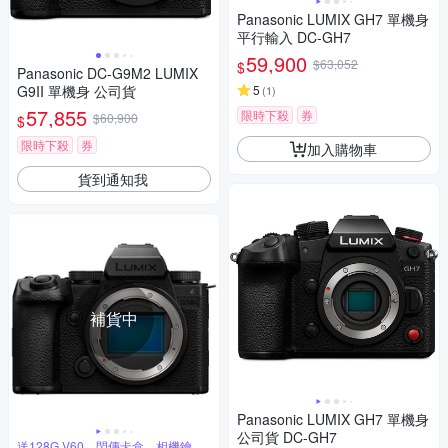
Panasonic LUMIX GH7 單機身
平行輸入 DC-GH7
59,900
$63,052
$
Panasonic DC-G9M2 LUMIX
G9II 單機身 公司貨
5
(
1
)
57,855
限時下殺
券
$60,900
$
限時下殺
券
加入購物車
貨到通知我
補貨中
Panasonic LUMIX GH7 單機身
公司貨 DC-GH7
送128G V60、閃傳卡盒、相機鑰匙