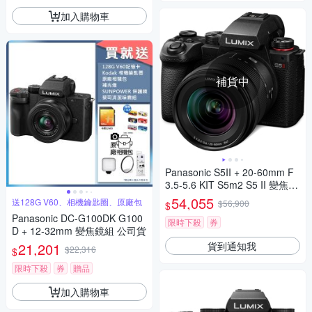
加入購物車
補貨中
Panasonic S5II + 20-60mm F
3.5-5.6 KIT S5m2 S5 II 變焦鏡
組 公司貨
54,055
送128G V60、相機鑰匙圈、原廠包
$56,900
$
Panasonic DC-G100DK G100
限時下殺
券
D + 12-32mm 變焦鏡組 公司貨
貨到通知我
21,201
$22,316
$
限時下殺
券
贈品
加入購物車