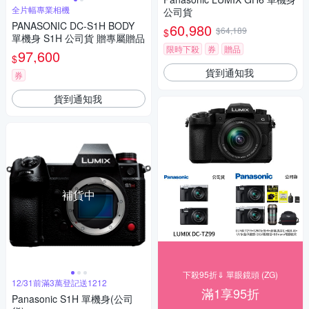
全片幅專業相機
公司貨
PANASONIC DC-S1H BODY
60,980
$64,189
$
單機身 S1H 公司貨 贈專屬贈品
限時下殺
券
贈品
97,600
$
貨到通知我
券
貨到通知我
補貨中
下殺95折⇓ 單眼鏡頭 (ZG)
12/31前滿3萬登記送1212
滿1享95折
Panasonic S1H 單機身(公司