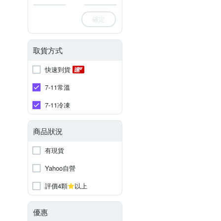
確定
取貨方式
快速到貨
7-11常溫
7-11冷凍
商品狀況
有現貨
Yahoo自營
評價4顆
以上
優惠