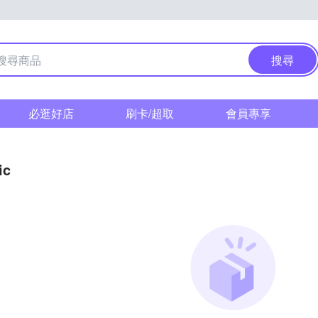
搜尋
必逛好店
刷卡/超取
會員專享
ic