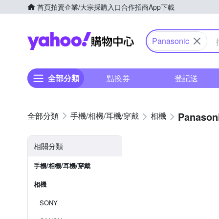
首頁
拍賣
企業/大宗採購入口
合作招商
App下載
Yahoo購物中心
Panasonic
全部分類
點換券
登記送
Panason
手機/相機/耳機/穿戴
相機
相關分類
手機/相機/耳機/穿戴
相機
SONY