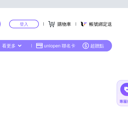
購物車
帳號綁定送
登入
看更多
uniopen 聯名卡
超贈點