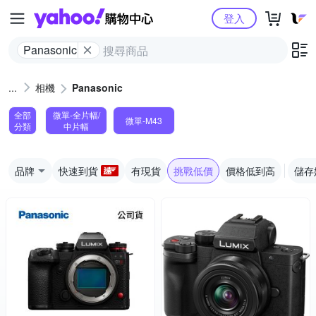
Yahoo購物中心
登入
Panasonic
相機
Panasonic
全部
微單-全片幅/
微單-M43
分類
中片幅
品牌
快速到貨
有現貨
挑戰低價
價格低到高
儲存