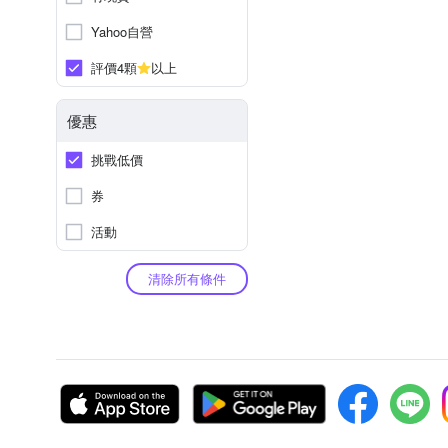
Yahoo自營
評價4顆
以上
優惠
挑戰低價
券
活動
清除所有條件