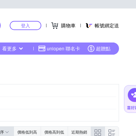
購物車
帳號綁定送
登入
看更多
uniopen 聯名卡
超贈點
序
價格低到高
價格高到低
近期熱銷