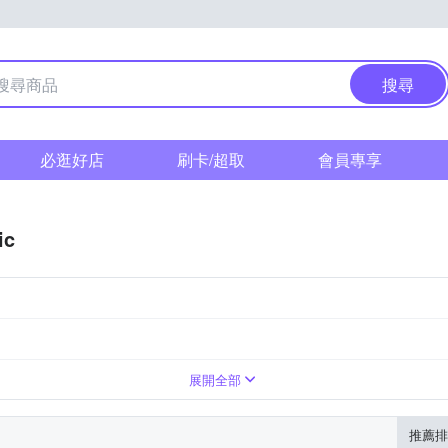
搜尋
必逛好店
刷卡/超取
會員專享
ic
展開全部
推薦排