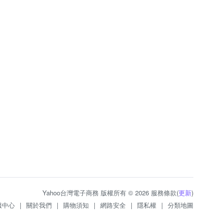
Yahoo台灣電子商務 版權所有 © 2026 服務條款(
更新
)
服中心
|
關於我們
|
購物須知
|
網路安全
|
隱私權
|
分類地圖