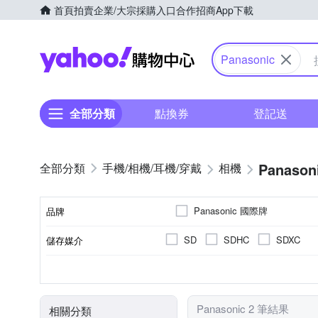
首頁
拍賣
企業/大宗採購入口
合作招商
App下載
Yahoo購物中心
Panasonic
全部分類
點換券
登記送
Panason
手機/相機/耳機/穿戴
相機
Panasonic 國際牌
品牌
SD
SDHC
SDXC
儲存媒介
品牌名稱
公司貨
1/16000秒
2001萬~3000萬像素
3.0吋以上
視平式電子觀景器
100%
來源
最快快門速度
有效像素
螢幕尺寸
觀景窗型式
觀景窗視野率
Panasonic 2 筆結果
相關分類