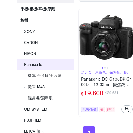
手機/相機/耳機/穿戴
相機
SONY
CANON
NIKON
Panasonic
送64G、原廠包、保護鏡、蔡司
微單-全片幅/中片幅
噴罐
Panasonic DC-G100DK G1
00D + 12-32mm 變焦鏡組
微單-M43
公司貨
19,600
$20,631
$
隨身機/類單眼
OM SYSTEM
挑戰低價
券
贈品
FUJIFILM
LEICA 徠卡
1