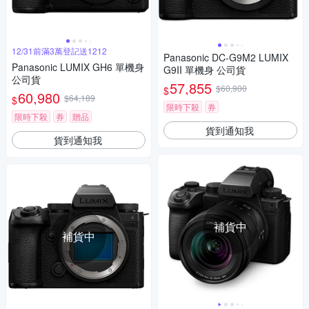
12/31前滿3萬登記送1212
Panasonic DC-G9M2 LUMIX
Panasonic LUMIX GH6 單機身
G9II 單機身 公司貨
公司貨
57,855
$60,900
$
60,980
$64,189
$
限時下殺
券
限時下殺
券
贈品
貨到通知我
貨到通知我
補貨中
補貨中