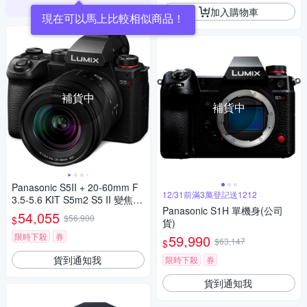
加入購物車
現在可以馬上比較相似商品！
補貨中
補貨中
Panasonic S5II + 20-60mm F
12/31前滿3萬登記送1212
3.5-5.6 KIT S5m2 S5 II 變焦鏡
Panasonic S1H 單機身(公司
組 公司貨
54,055
$56,900
$
貨)
限時下殺
券
59,990
$63,147
$
貨到通知我
限時下殺
券
貨到通知我