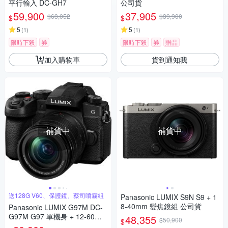
平行輸入 DC-GH7
公司貨
59,900
37,905
$63,052
$39,900
$
$
5
5
(
1
)
(
1
)
限時下殺
券
限時下殺
券
贈品
加入購物車
貨到通知我
補貨中
補貨中
送128G V60、保護鏡、蔡司噴霧組
Panasonic LUMIX S9N S9 + 1
8-40mm 變焦鏡組 公司貨
Panasonic LUMIX G97M DC-
G97M G97 單機身 + 12-60mm
48,355
$50,900
$
變焦鏡組 公司貨