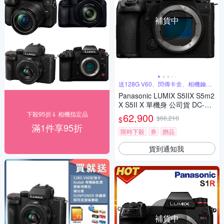
補貨中
送128G V60、閃傳卡盒、相機鑰匙
圈
Panasonic LUMIX S5IIX S5m2
X S5II X 單機身 公司貨 DC-S5
M2X
下殺95折⇓ 相機指定品
62,900
$66,210
$
滿1件享95折
限時下殺
券
贈品
貨到通知我
補貨中