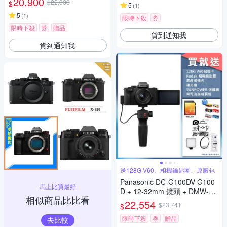
20,900
$22,000
$
5
(
1
)
5
(
1
)
限時下殺
券
限時下殺
券
贈品
貨到通知我
貨到通知我
送128G V60、相機鑰匙圈、原廠包
Panasonic DC-G100DV G100
馬上比買最好
D + 12-32mm 鏡頭 + DMW-SH
相似商品比比看
GR2 三腳架握把組 公司貨
22,554
$23,741
$
限時下殺
券
贈品
去比較