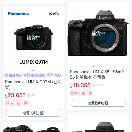
補貨中
補貨中
Panasonic LUMIX S5II S5m2
贈隨身腳架 保護鏡 濾鏡袋 肩帶 氣吹
S5 II 單機身 公司貨
Panasonic LUMIX G97M (公司
48,355
$50,900
$
貨)
限時下殺
券
23,655
$24,900
$
貨到通知我
限時下殺
券
貨到通知我