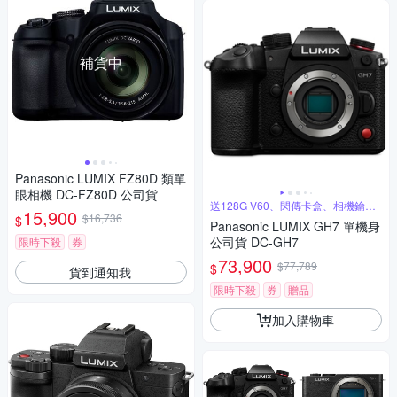
補貨中
Panasonic LUMIX FZ80D 類單
眼相機 DC-FZ80D 公司貨
送128G V60、閃傳卡盒、相機鑰匙
15,900
圈
$16,736
$
Panasonic LUMIX GH7 單機身
公司貨 DC-GH7
限時下殺
券
73,900
$77,789
$
貨到通知我
限時下殺
券
贈品
加入購物車