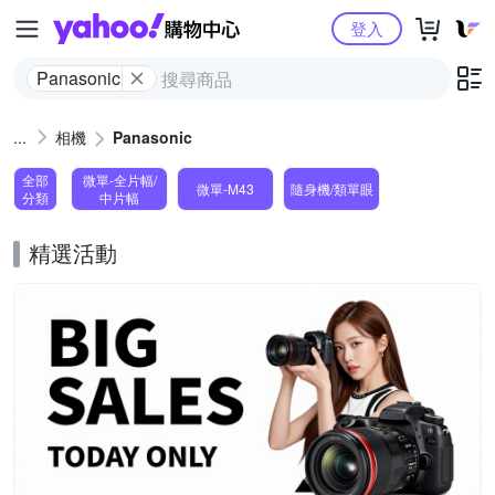
Yahoo購物中心
登入
Panasonic
相機
Panasonic
全部
微單-全片幅/
微單-M43
隨身機/類單眼
分類
中片幅
精選活動