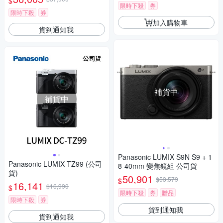
$
限時下殺
券
限時下殺
券
加入購物車
貨到通知我
補貨中
補貨中
Panasonic LUMIX S9N S9 + 1
Panasonic LUMIX TZ99 (公司
8-40mm 變焦鏡組 公司貨
貨)
50,901
$53,579
$
16,141
$16,990
$
限時下殺
券
贈品
限時下殺
券
貨到通知我
貨到通知我