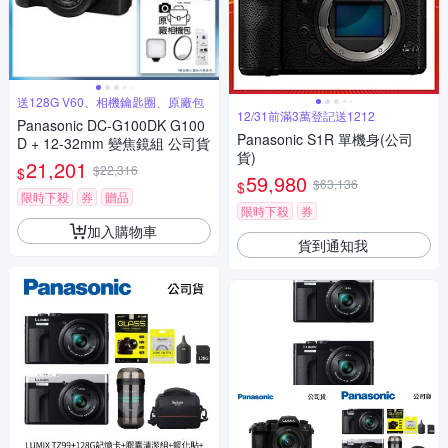
送128G V60、相機鑰匙圈、原廠包
12/31前滿3萬登記送1212
Panasonic DC-G100DK G100
Panasonic S1R 單機身(公司
D + 12-32mm 變焦鏡組 公司貨
貨)
21,201
$22,316
$
59,980
$63,136
$
限時下殺
券
贈品
限時下殺
券
加入購物車
貨到通知我