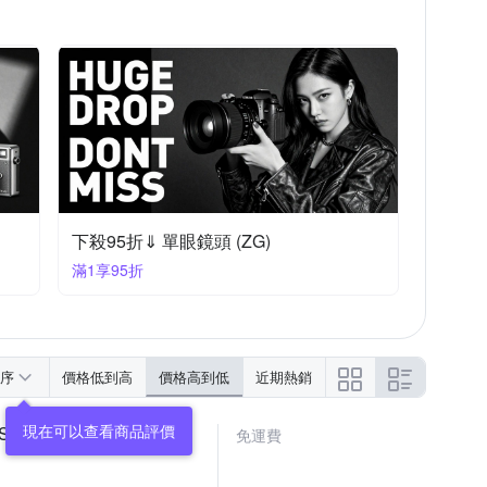
下殺95折⇓ 單眼鏡頭 (ZG)
滿1享95折
序
價格低到高
價格高到低
近期熱銷
 S1R2
免運費