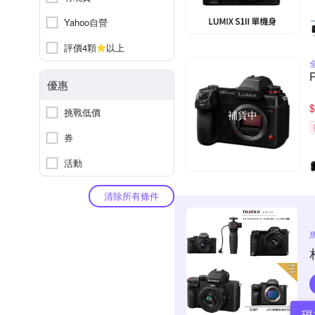
Yahoo自營
評價4顆
以上
優惠
$
挑戰低價
補貨中
券
活動
清除所有條件
現