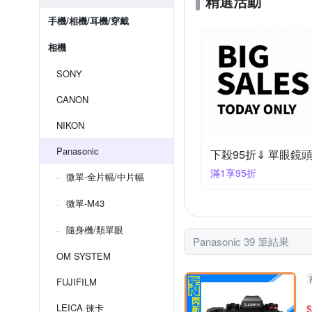
精選活動
手機/相機/耳機/穿戴
相機
SONY
CANON
NIKON
Panasonic
下殺95折⇓ 單眼鏡
滿1享95折
微單-全片幅/中片幅
微單-M43
隨身機/類單眼
Panasonic 39 筆結果
OM SYSTEM
FUJIFILM
LEICA 徠卡
$