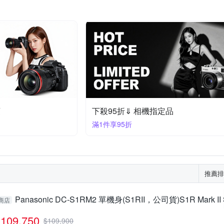
頭
下殺95折⇓ 相機指定品
滿1件享95折
推薦排
Panasonic DC-S1RM2 單機身(S1RII，公司貨)S1R Mark II
商店
109,750
$
109,900