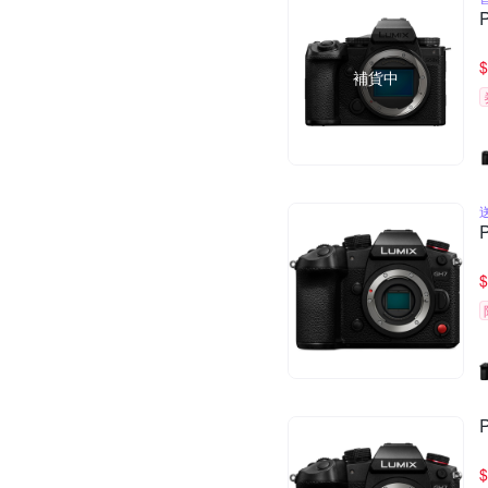
$
補貨中
$
$