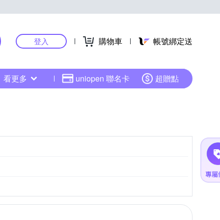
購物車
帳號綁定送
登入
看更多
uniopen 聯名卡
超贈點
CMOS