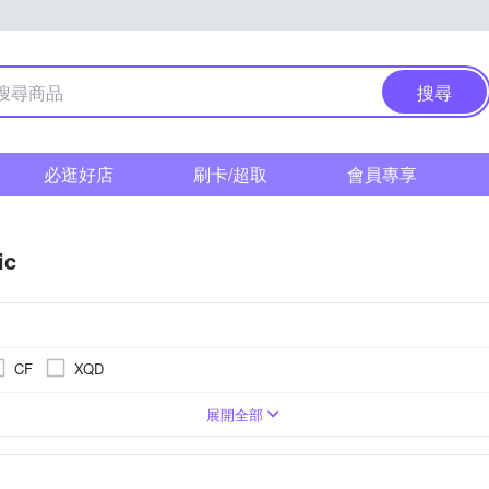
搜尋
必逛好店
刷卡/超取
會員專享
ic
CF
XQD
0萬像素以上
單眼
3.0吋以上
可觸控式螢幕
1吋 CMOS
類單眼相機(PASM功能)
1601萬~2000萬像素
無
BSI CMOS(高感光背照式)
3001萬~5000萬像素
1/2.3吋 
M4/3
展開全部