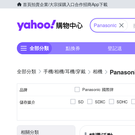
首頁
拍賣
企業/大宗採購入口
合作招商
App下載
Yahoo購物中心
Panasonic
全部分類
點換券
登記送
Panason
手機/相機/耳機/穿戴
相機
Panasonic 國際牌
品牌
SD
SDXC
SDHC
儲存媒介
品牌名稱
翻轉式螢幕
微單眼
2.0~2.5吋
2001萬~3000萬像素
公司貨
一般型相機
平行輸入
2.5~2.9吋
400
無
CMOS
Live MOS
TFT LCD
螢幕類型
影像感應器
相機類型
螢幕尺寸
有效像素
來源
相關分類