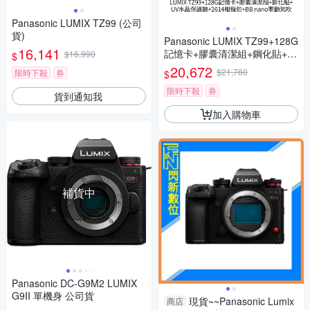
Panasonic LUMIX TZ99 (公司
貨)
Panasonic LUMIX TZ99+128G
16,141
記憶卡+膠囊清潔組+鋼化貼+水
$16,990
$
晶保護鏡+2614相機包+NITEC
20,672
$21,760
限時下殺
券
$
ORE BB nano 迷你電動氣吹
(公司貨)
限時下殺
券
貨到通知我
加入購物車
補貨中
Panasonic DC-G9M2 LUMIX
G9II 單機身 公司貨
現貨~~Panasonic Lumix
商店