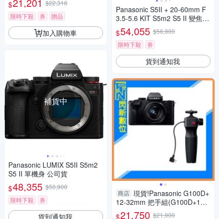
21,201
$22,316
$
Panasonic S5II + 20-60mm F
限時下殺
券
贈品
3.5-5.6 KIT S5m2 S5 II 變焦鏡
組 公司貨
54,055
$56,900
加入購物車
$
限時下殺
券
貨到通知我
補貨中
Panasonic LUMIX S5II S5m2
S5 II 單機身 公司貨
48,355
$50,900
$
現貨!Panasonic G100D+
商店
限時下殺
券
12-32mm 把手組(G100D+123
2+SHGR2，公司貨)G100
21,750
$21,900
貨到通知我
$