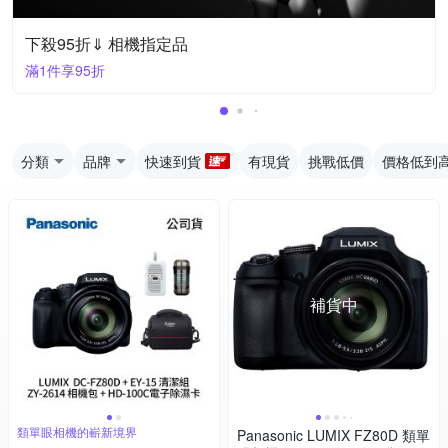
下殺95折⇓ 相機指定品
滿1件享95折
分類
品牌
快速到貨
有現貨
挑戰低價
價格低到
補貨中
類單眼相機的嶄新境界
Panasonic LUMIX FZ80D 類單