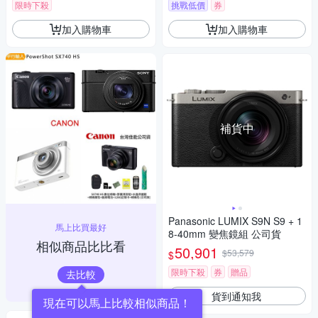
限時下殺
挑戰低價
券
加入購物車
加入購物車
補貨中
Panasonic LUMIX S9N S9 + 1
馬上比買最好
8-40mm 變焦鏡組 公司貨
相似商品比比看
50,901
$53,579
$
限時下殺
券
贈品
去比較
貨到通知我
現在可以馬上比較相似商品！