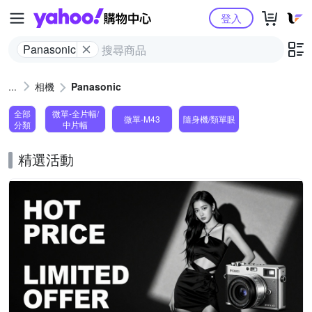
Yahoo購物中心
登入
Panasonic
相機
Panasonic
全部
微單-全片幅/
微單-M43
隨身機/類單眼
分類
中片幅
精選活動