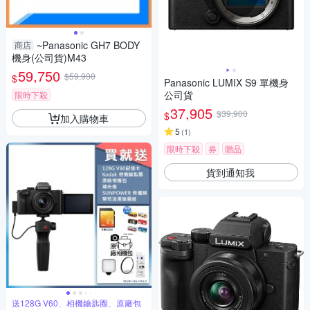
~Panasonic GH7 BODY
商店
機身(公司貨)M43
59,750
$59,900
$
Panasonic LUMIX S9 單機身
公司貨
限時下殺
37,905
$39,900
$
加入購物車
5
(
1
)
限時下殺
券
贈品
貨到通知我
送128G V60、相機鑰匙圈、原廠包