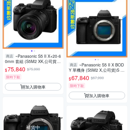
~Panasonic S5 II X+20-6
商店
0mm 套組 (S5M2 XK,公司貨)
~Panasonic S5 II X BOD
商店
S5IIXK
75,840
$75,990
$
Y 單機身 (S5M2 X,公司貨)S 5II
X
67,840
限時下殺
$67,990
$
限時下殺
加入購物車
加入購物車
補貨中