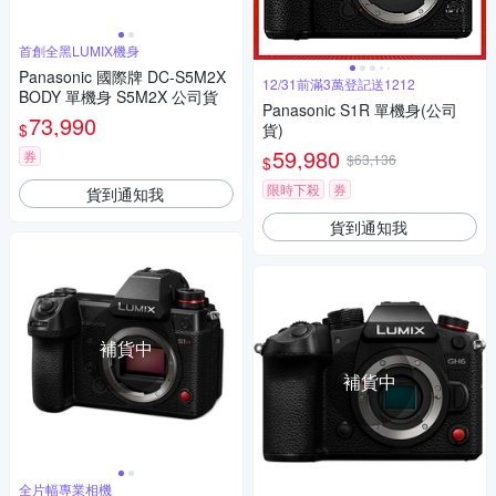
首創全黑LUMIX機身
Panasonic 國際牌 DC-S5M2X
12/31前滿3萬登記送1212
BODY 單機身 S5M2X 公司貨
Panasonic S1R 單機身(公司
73,990
$
貨)
59,980
券
$63,136
$
限時下殺
券
貨到通知我
貨到通知我
補貨中
補貨中
全片幅專業相機