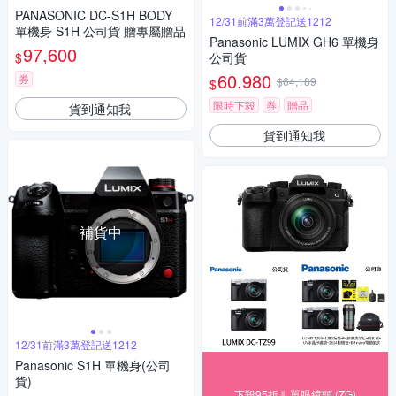
PANASONIC DC-S1H BODY
12/31前滿3萬登記送1212
單機身 S1H 公司貨 贈專屬贈品
Panasonic LUMIX GH6 單機身
97,600
$
公司貨
60,980
券
$64,189
$
限時下殺
券
贈品
貨到通知我
貨到通知我
補貨中
12/31前滿3萬登記送1212
Panasonic S1H 單機身(公司
貨)
下殺95折⇓ 單眼鏡頭 (ZG)