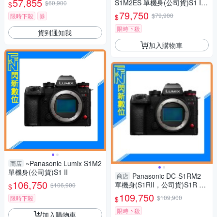
57,855
S1M2ES 單機身(公司貨)S1 II
$60,900
$
ES
79,750
$79,900
限時下殺
券
$
限時下殺
貨到通知我
加入購物車
~Panasonic Lumix S1M2
商店
單機身(公司貨)S1 II
Panasonic DC-S1RM2
商店
106,750
單機身(S1RII，公司貨)S1R Ma
$106,900
$
rk II S1R2
109,750
$109,900
限時下殺
$
限時下殺
加入購物車