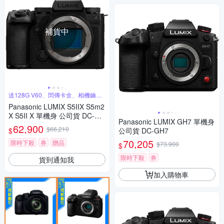
補貨中
送128G V60、閃傳卡盒、相機鑰匙
圈
Panasonic LUMIX S5IIX S5m2
X S5II X 單機身 公司貨 DC-S5
Panasonic LUMIX GH7 單機身
M2X
62,900
$66,210
$
公司貨 DC-GH7
70,205
限時下殺
券
贈品
$73,900
$
限時下殺
券
貨到通知我
加入購物車