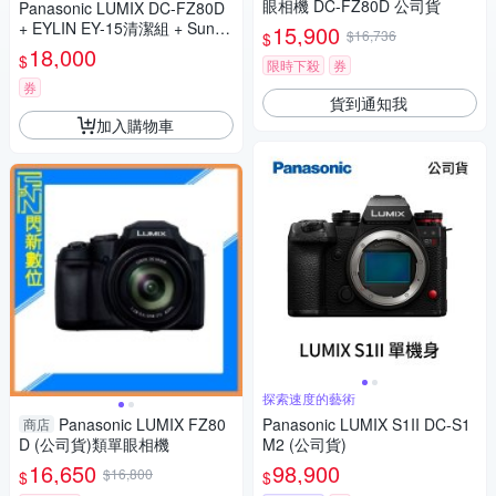
眼相機 DC-FZ80D 公司貨
Panasonic LUMIX DC-FZ80D
+ EYLIN EY-15清潔組 + SunLi
15,900
$16,736
$
ght ZY-2614相機包 + EirMai 銳
18,000
$
限時下殺
券
瑪 HD-100C電子除濕卡 FZ80
D (公司貨)
券
貨到通知我
加入購物車
探索速度的藝術
Panasonic LUMIX FZ80
Panasonic LUMIX S1II DC-S1
商店
D (公司貨)類單眼相機
M2 (公司貨)
16,650
98,900
$16,800
$
$