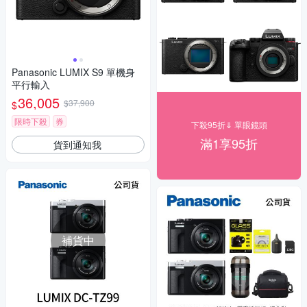
Panasonic LUMIX S9 單機身
平行輸入
36,005
$37,900
$
限時下殺
券
下殺95折⇓ 單眼鏡頭
滿1享95折
貨到通知我
補貨中