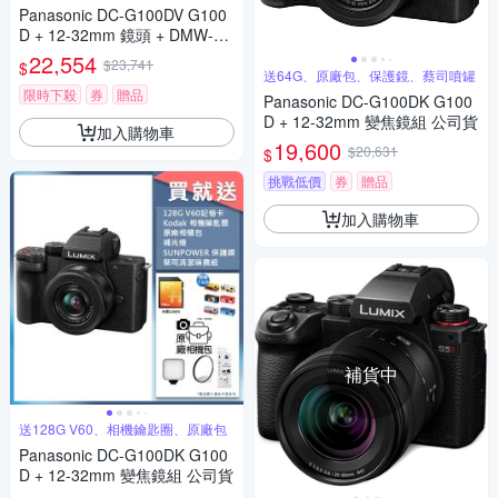
Panasonic DC-G100DV G100
D + 12-32mm 鏡頭 + DMW-SH
GR2 三腳架握把組 公司貨
22,554
$23,741
$
送64G、原廠包、保護鏡、蔡司噴罐
限時下殺
券
贈品
Panasonic DC-G100DK G100
D + 12-32mm 變焦鏡組 公司貨
加入購物車
19,600
$20,631
$
挑戰低價
券
贈品
加入購物車
補貨中
送128G V60、相機鑰匙圈、原廠包
Panasonic DC-G100DK G100
D + 12-32mm 變焦鏡組 公司貨