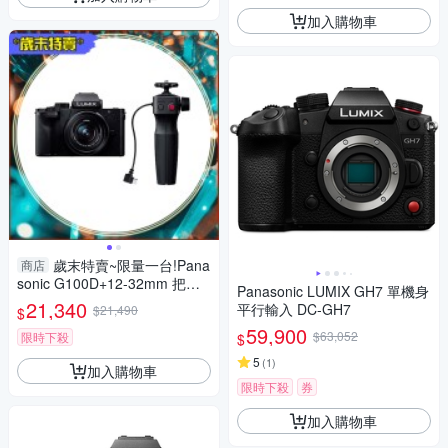
加入購物車
歲末特賣~限量一台!Pana
商店
sonic G100D+12-32mm 把手
Panasonic LUMIX GH7 單機身
組(G100D+1232+SHGR2，公
21,340
平行輸入 DC-GH7
$21,490
$
司貨)
59,900
$63,052
限時下殺
$
5
(
1
)
加入購物車
限時下殺
券
加入購物車