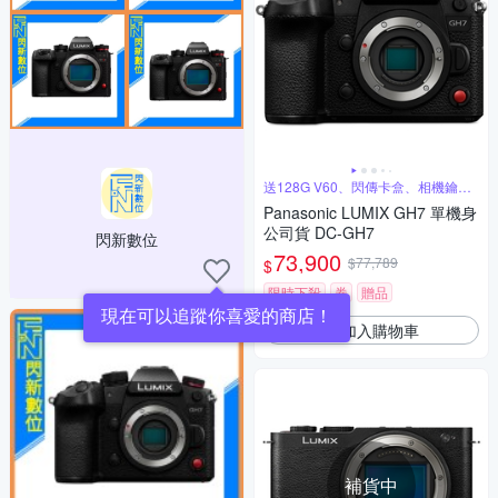
送128G V60、閃傳卡盒、相機鑰匙
圈
Panasonic LUMIX GH7 單機身
公司貨 DC-GH7
閃新數位
73,900
$77,789
$
限時下殺
券
贈品
現在可以追蹤你喜愛的商店！
加入購物車
補貨中