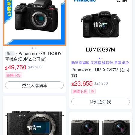
補貨中
~Panasonic G9 II BODY
商店
單機身(G9M2,公司貨)
贈隨身腳架 保護鏡 濾鏡袋 肩帶 氣吹
49,750
$49,900
$
Panasonic LUMIX G97M (公司
貨)
限時下殺
23,655
$24,900
$
加入購物車
限時下殺
券
貨到通知我
補貨中