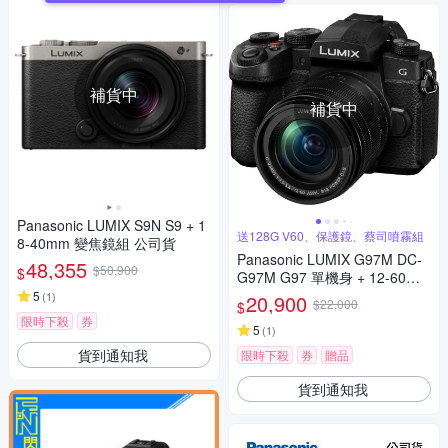
補貨中
補貨中
Panasonic LUMIX S9N S9 + 1
送128G V60、保護鏡、蔡司噴霧組
8-40mm 變焦鏡組 公司貨
Panasonic LUMIX G97M DC-
48,355
$50,900
$
G97M G97 單機身 + 12-60mm
變焦鏡組 公司貨
5
(
1
)
20,900
$22,000
$
限時下殺
券
5
(
1
)
貨到通知我
限時下殺
券
贈品
貨到通知我