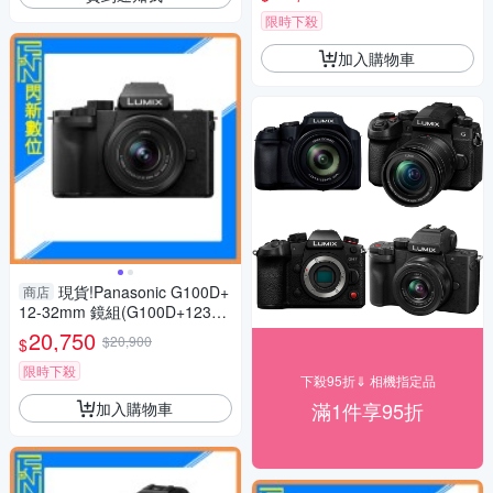
限時下殺
加入購物車
現貨!Panasonic G100D+
商店
12-32mm 鏡組(G100D+123
2，公司貨)G100
20,750
$20,900
$
限時下殺
下殺95折⇓ 相機指定品
滿1件享95折
加入購物車