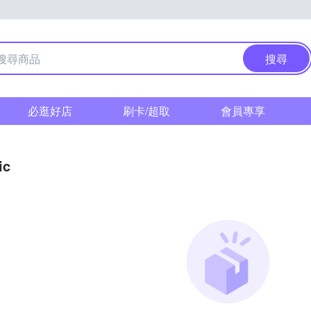
搜尋
必逛好店
刷卡/超取
會員專享
ic