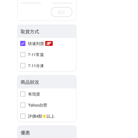
確定
取貨方式
快速到貨
7-11常溫
7-11冷凍
商品狀況
有現貨
Yahoo自營
評價4顆
以上
優惠