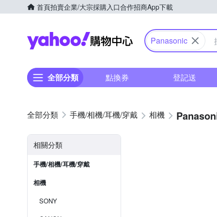
首頁
拍賣
企業/大宗採購入口
合作招商
App下載
Yahoo購物中心
Panasonic
全部分類
點換券
登記送
Panason
手機/相機/耳機/穿戴
相機
相關分類
手機/相機/耳機/穿戴
相機
SONY