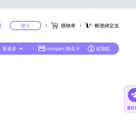
購物車
帳號綁定送
登入
看更多
uniopen 聯名卡
超贈點