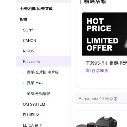
精選活動
手機/相機/耳機/穿戴
相機
SONY
CANON
NIKON
Panasonic
下殺95折⇓ 相機指
滿1件享95折
微單-全片幅/中片幅
微單-M43
隨身機/類單眼
Panasonic 40 筆結果
OM SYSTEM
FUJIFILM
LEICA 徠卡