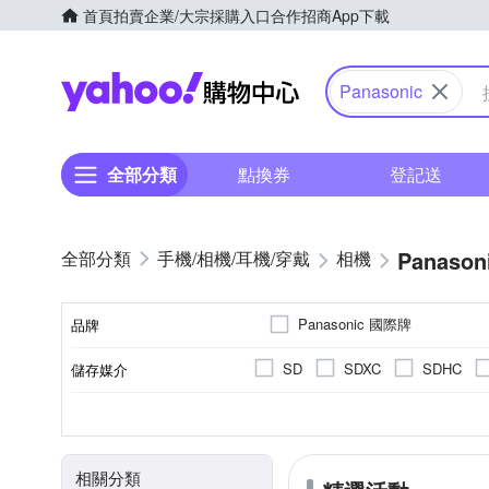
首頁
拍賣
企業/大宗採購入口
合作招商
App下載
Yahoo購物中心
Panasonic
全部分類
點換券
登記送
Panason
手機/相機/耳機/穿戴
相機
Panasonic 國際牌
品牌
SD
SDXC
SDHC
儲存媒介
品牌名稱
翻轉式螢幕
微單眼
2.0~2.5吋
2001萬~3000萬像素
公司貨
一般型相機
平行輸入
2.5~2.9吋
可觸控式螢幕
160
CMOS
Live MOS
M4
螢幕類型
影像感應器
相機類型
螢幕尺寸
有效像素
來源
相關分類