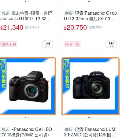
歲末特賣~限量一台!P
現貨!Panasonic G100
商店
商店
anasonic G100D+12-32m
D+12-32mm 鏡組(G100D+
m 把手組(G100D+1232+S
1232，公司貨)G100
21,340
20,750
$21,490
$20,900
$
$
HGR2，公司貨)
限時下殺
限時下殺
~Panasonic G9 II BO
現貨 Panasonic LUMI
商店
商店
DY 單機身(G9M2,公司貨)
X FZ80D (公司貨)類單眼相