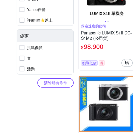
Yahoo自營
評價4顆
以上
探索速度的藝術
Panasonic LUMIX S1II DC-
優惠
S1M2 (公司貨)
98,900
$
挑戰低價
券
挑戰低價
券
活動
清除所有條件