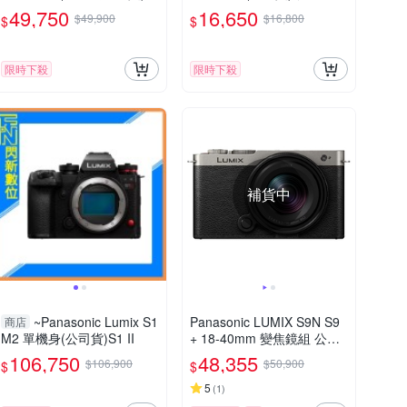
機
49,750
16,650
$49,900
$16,800
$
$
限時下殺
限時下殺
補貨中
~Panasonic Lumix S1
Panasonic LUMIX S9N S9
商店
M2 單機身(公司貨)S1 II
+ 18-40mm 變焦鏡組 公司
貨
106,750
48,355
$106,900
$50,900
$
$
5
(
1
)