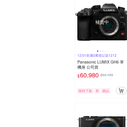
補貨中
12/31前滿3萬登記送1212
Panasonic LUMIX GH6 單
機身 公司貨
60,980
$64,189
$
限時下殺
券
贈品