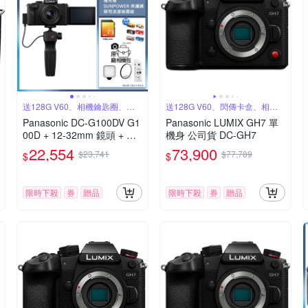
送128G V60、相機鑰匙圈、原
送128G V60、閃傳卡盒、相機
廠包
鑰匙圈
Panasonic DC-G100DV G1
Panasonic LUMIX GH7 單
00D + 12-32mm 鏡頭 + DM
機身 公司貨 DC-GH7
W-SHGR2 三腳架握把組 公
22,554
73,900
$23,741
$77,789
$
$
司貨
限時下殺
券
贈品
限時下殺
券
贈品