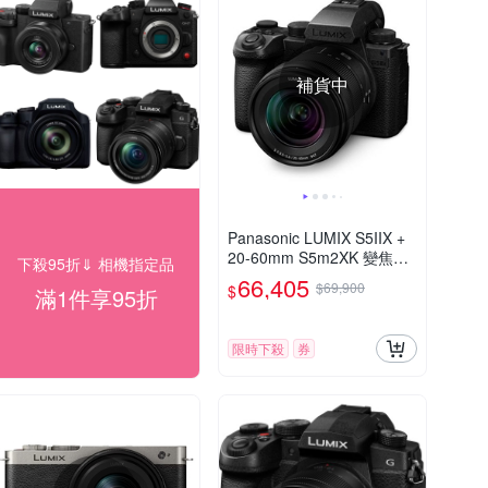
補貨中
Panasonic LUMIX S5IIX +
20-60mm S5m2XK 變焦鏡
下殺95折⇓ 相機指定品
組 公司貨 DC-S5M2XK
66,405
$69,900
$
滿1件享95折
限時下殺
券