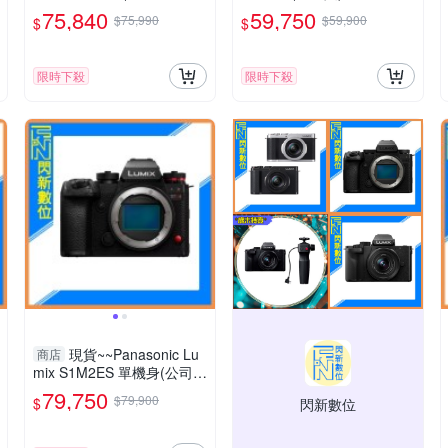
司貨) S5IIXK
75,840
59,750
$75,990
$59,900
$
$
限時下殺
限時下殺
現貨~~Panasonic Lu
商店
mix S1M2ES 單機身(公司
貨)S1 II ES
79,750
$79,900
$
閃新數位