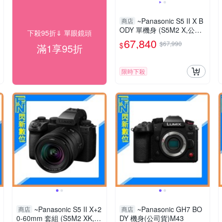
~Panasonic S5 II X B
商店
ODY 單機身 (S5M2 X,公司
下殺95折⇓ 單眼鏡頭
貨)S 5IIX
67,840
$67,990
$
滿1享95折
限時下殺
~Panasonic S5 II X+2
~Panasonic GH7 BO
商店
商店
0-60mm 套組 (S5M2 XK,公
DY 機身(公司貨)M43