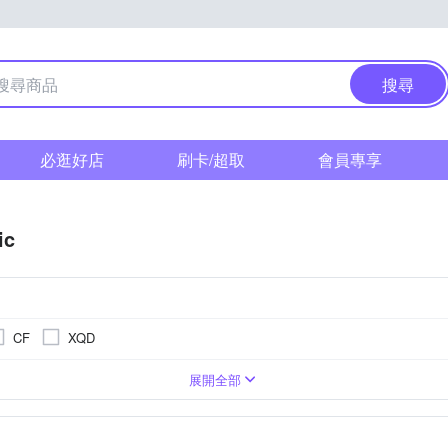
搜尋
必逛好店
刷卡/超取
會員專享
ic
CF
XQD
1萬~2000萬像素
單眼
3.0吋以上
無
類單眼相機(PASM功能)
1/2.3吋 CMOS
4000萬像素以上
無
BSI CMOS(高感光背照式)
3001萬~5000萬像素
1吋 
/3
TFT LCD
展開全部