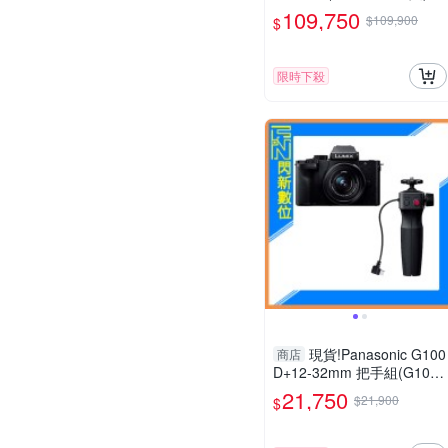
R Mark II S1R2
109,750
$109,900
$
限時下殺
現貨!Panasonic G100
商店
D+12-32mm 把手組(G100
D+1232+SHGR2，公司貨)
21,750
$21,900
$
G100