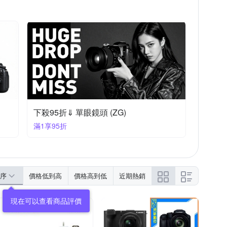
下殺95折⇓ 單眼鏡頭 (ZG)
滿1享95折
序
價格低到高
價格高到低
近期熱銷