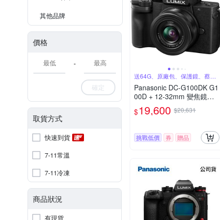
其他品牌
價格
-
送64G、原廠包、保護鏡、蔡司
噴罐
確定
Panasonic DC-G100DK G1
00D + 12-32mm 變焦鏡組
公司貨
19,600
$20,631
$
取貨方式
快速到貨
挑戰低價
券
贈品
7-11常溫
7-11冷凍
商品狀況
有現貨