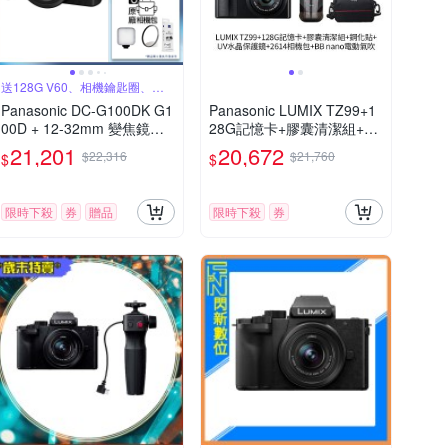
送128G V60、相機鑰匙圈、原
廠包
Panasonic DC-G100DK G1
Panasonic LUMIX TZ99+1
00D + 12-32mm 變焦鏡組
28G記憶卡+膠囊清潔組+鋼
公司貨
化貼+水晶保護鏡+2614相機
21,201
20,672
$22,316
$21,760
$
$
包+NITECORE BB nano 迷
你電動氣吹(公司貨)
限時下殺
券
贈品
限時下殺
券