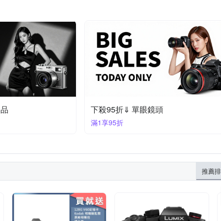
定品
下殺95折⇓ 單眼鏡頭
滿1享95折
推薦排