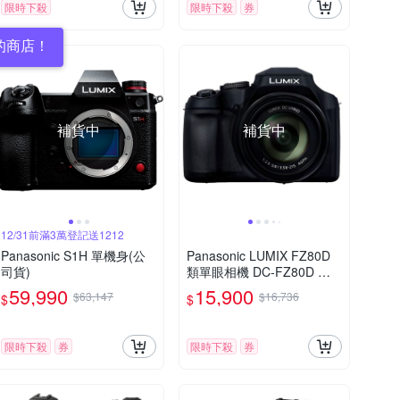
限時下殺
限時下殺
券
的商店！
補貨中
補貨中
12/31前滿3萬登記送1212
Panasonic S1H 單機身(公
Panasonic LUMIX FZ80D
司貨)
類單眼相機 DC-FZ80D 公
司貨
59,990
15,900
$63,147
$16,736
$
$
限時下殺
券
限時下殺
券