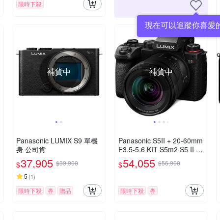
限時下殺
現在可以追蹤你喜愛
補貨中
補貨中
Panasonic LUMIX S9 單機
Panasonic S5II + 20-60mm
身 公司貨
F3.5-5.6 KIT S5m2 S5 II 變
焦鏡組 公司貨
37,905
54,055
$39,900
$56,900
$
$
5
(
1
)
限時下殺
券
贈品
限時下殺
券