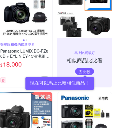
類單眼相機的嶄新境界
Panasonic LUMIX DC-FZ8
馬上比買最好
0D + EYLIN EY-15清潔組 +
相似商品比比看
SunLight ZY-2614相機包 +
18,000
$
EirMai 銳瑪 HD-100C電子
去比較
除濕卡 FZ80D (公司貨)
券
現在可以馬上比較相似商品！