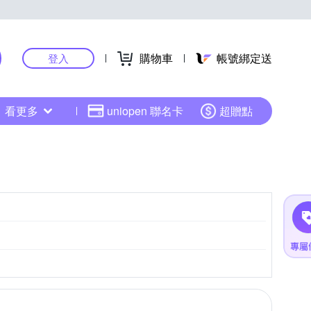
購物車
帳號綁定送
登入
看更多
uniopen 聯名卡
超贈點
CMOS