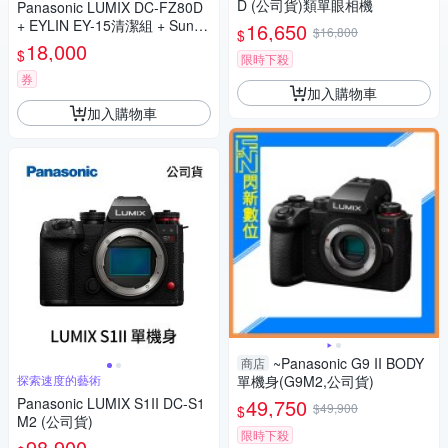
D (公司貨)類單眼相機
Panasonic LUMIX DC-FZ80D
+ EYLIN EY-15清潔組 + SunLi
16,650
$16,800
$
ght ZY-2614相機包 + EirMai 銳
18,000
$
限時下殺
瑪 HD-100C電子除濕卡 FZ80
D (公司貨)
券
加入購物車
加入購物車
~Panasonic G9 II BODY
商店
探索速度的藝術
單機身(G9M2,公司貨)
Panasonic LUMIX S1II DC-S1
49,750
$49,900
$
M2 (公司貨)
限時下殺
98,900