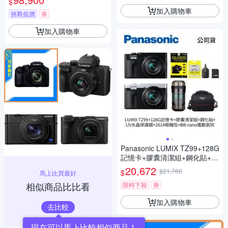
$
加入購物車
挑戰低價
券
加入購物車
Panasonic LUMIX TZ99+128G
記憶卡+膠囊清潔組+鋼化貼+水
晶保護鏡+2614相機包+NITEC
20,672
$21,760
$
馬上比買最好
ORE BB nano 迷你電動氣吹
相似商品比比看
(公司貨)
限時下殺
券
加入購物車
去比較
現在可以馬上比較相似商品！