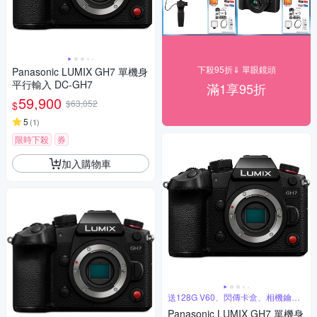
下殺95折⇓ 單眼鏡頭
Panasonic LUMIX GH7 單機身
平行輸入 DC-GH7
滿1享95折
59,900
$63,052
$
5
(
1
)
限時下殺
券
加入購物車
送128G V60、閃傳卡盒、相機鑰匙
圈
Panasonic LUMIX GH7 單機身