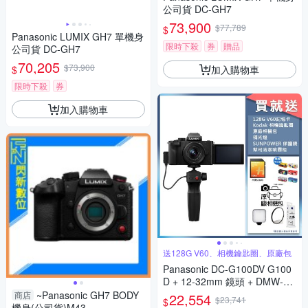
公司貨 DC-GH7
73,900
$77,789
$
Panasonic LUMIX GH7 單機身
限時下殺
券
贈品
公司貨 DC-GH7
70,205
$73,900
加入購物車
$
限時下殺
券
加入購物車
送128G V60、相機鑰匙圈、原廠包
Panasonic DC-G100DV G100
D + 12-32mm 鏡頭 + DMW-SH
GR2 三腳架握把組 公司貨
~Panasonic GH7 BODY
商店
22,554
$23,741
$
機身(公司貨)M43