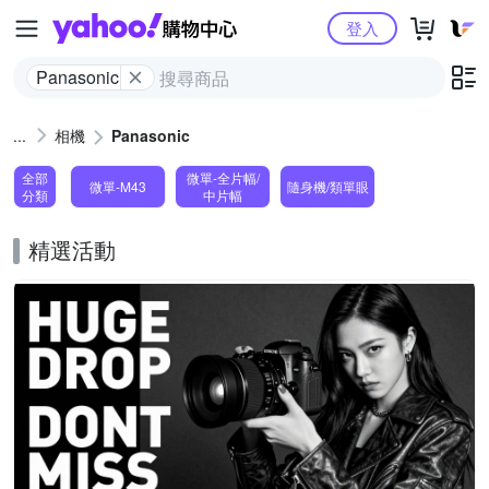
Yahoo購物中心
登入
Panasonic
相機
Panasonic
全部
微單-全片幅/
微單-M43
隨身機/類單眼
分類
中片幅
精選活動