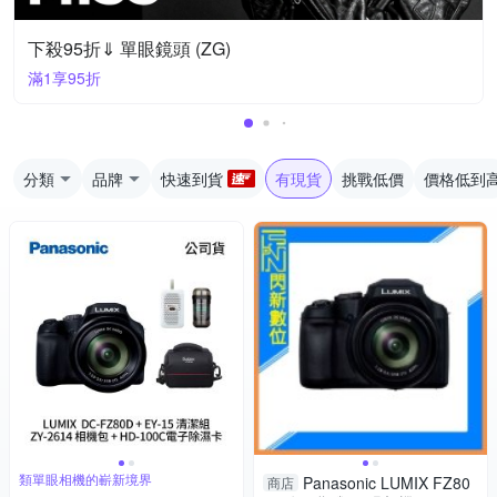
下殺95折⇓ 單眼鏡頭 (ZG)
滿1享95折
分類
品牌
快速到貨
有現貨
挑戰低價
價格低到
類單眼相機的嶄新境界
Panasonic LUMIX FZ80
商店