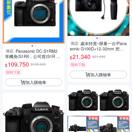
歲末特賣~限量一台!Pana
商店
sonic G100D+12-32mm 把手
Panasonic DC-S1RM2
商店
組(G100D+1232+SHGR2，公
21,340
單機身(S1RII，公司貨)S1R Ma
$21,490
$
司貨)
rk II S1R2
109,750
$109,900
限時下殺
$
限時下殺
加入購物車
加入購物車