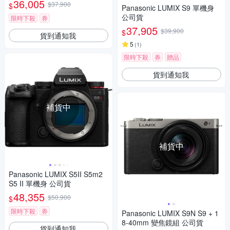
36,005
$37,900
$
Panasonic LUMIX S9 單機身
公司貨
限時下殺
券
37,905
$39,900
$
貨到通知我
5
(
1
)
限時下殺
券
贈品
貨到通知我
補貨中
補貨中
Panasonic LUMIX S5II S5m2
S5 II 單機身 公司貨
48,355
$50,900
$
限時下殺
券
Panasonic LUMIX S9N S9 + 1
8-40mm 變焦鏡組 公司貨
貨到通知我