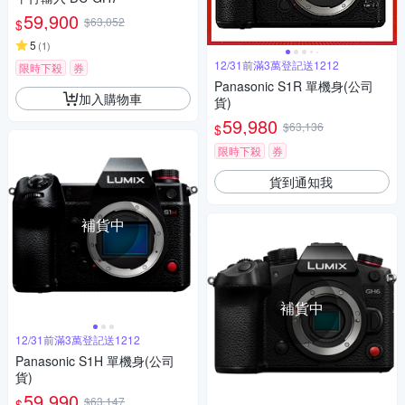
59,900
$63,052
$
5
(
1
)
12/31前滿3萬登記送1212
限時下殺
券
Panasonic S1R 單機身(公司
加入購物車
貨)
59,980
$63,136
$
限時下殺
券
貨到通知我
補貨中
補貨中
12/31前滿3萬登記送1212
Panasonic S1H 單機身(公司
貨)
59,990
$63,147
$