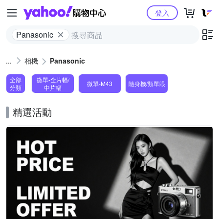
Yahoo購物中心
登入
Panasonic
相機
Panasonic
全部
微單-全片幅/
微單-M43
隨身機/類單眼
分類
中片幅
精選活動