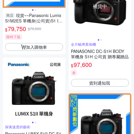
補貨中
現貨~~Panasonic Lumix
商店
S1M2ES 單機身(公司貨)S1 II
ES
79,750
$79,900
$
限時下殺
全片幅專業相機
加入購物車
PANASONIC DC-S1H BODY
單機身 S1H 公司貨 贈專屬贈品
97,600
$
券
貨到通知我
探索速度的藝術
Panasonic LUMIX S1II DC-S1