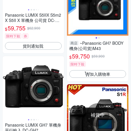
Panasonic LUMIX S5IIX S5m2
X S5II X 單機身 公司貨 DC-S5
M2X
59,755
$62,900
$
限時下殺
券
~Panasonic GH7 BODY
商店
貨到通知我
機身(公司貨)M43
59,750
$59,900
$
限時下殺
加入購物車
補貨中
Panasonic LUMIX GH7 單機身
平行輸入 DC-GH7