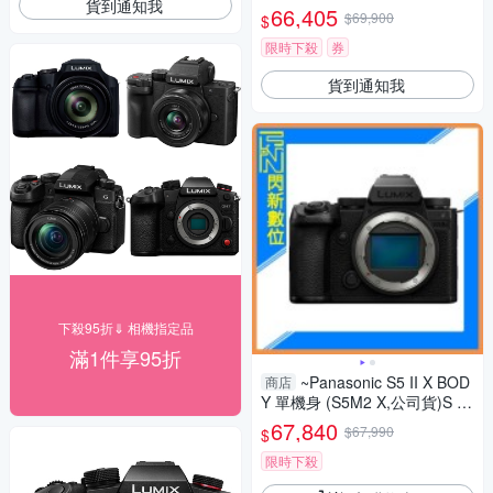
貨到通知我
貨 DC-S5M2XK
66,405
$69,900
$
限時下殺
券
貨到通知我
下殺95折⇓ 相機指定品
滿1件享95折
~Panasonic S5 II X BOD
商店
Y 單機身 (S5M2 X,公司貨)S 5II
X
67,840
$67,990
$
限時下殺