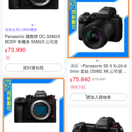
首創全黑LUMIX機身
Panasonic 國際牌 DC-S5M2X
BODY 單機身 S5M2X 公司貨
73,990
$
券
~Panasonic S5 II X+20-6
商店
貨到通知我
0mm 套組 (S5M2 XK,公司貨)
S5IIXK
75,840
$75,990
$
限時下殺
加入購物車