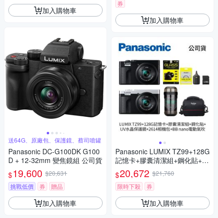
D (公司貨)
券
加入購物車
加入購物車
送64G、原廠包、保護鏡、蔡司噴罐
Panasonic DC-G100DK G100
Panasonic LUMIX TZ99+128G
D + 12-32mm 變焦鏡組 公司貨
記憶卡+膠囊清潔組+鋼化貼+水
晶保護鏡+2614相機包+NITEC
19,600
20,672
$20,631
$21,760
$
$
ORE BB nano 迷你電動氣吹
(公司貨)
挑戰低價
券
贈品
限時下殺
券
加入購物車
加入購物車