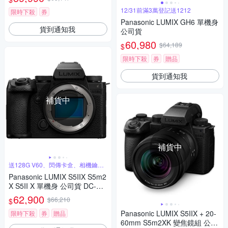
12/31前滿3萬登記送1212
限時下殺
券
Panasonic LUMIX GH6 單機身
貨到通知我
公司貨
60,980
$64,189
$
限時下殺
券
贈品
貨到通知我
補貨中
補貨中
送128G V60、閃傳卡盒、相機鑰匙
圈
Panasonic LUMIX S5IIX S5m2
X S5II X 單機身 公司貨 DC-S5
M2X
62,900
$66,210
$
Panasonic LUMIX S5IIX + 20-
限時下殺
券
贈品
60mm S5m2XK 變焦鏡組 公司