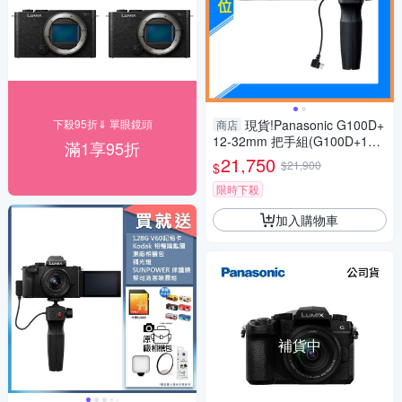
下殺95折⇓ 單眼鏡頭
現貨!Panasonic G100D+
商店
12-32mm 把手組(G100D+123
滿1享95折
2+SHGR2，公司貨)G100
21,750
$21,900
$
限時下殺
加入購物車
補貨中