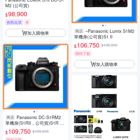
M2 (公司貨)
98,900
$
挑戰低價
券
~Panasonic Lumix S1M2
商店
加入購物車
單機身(公司貨)S1 II
106,750
$106,900
$
限時下殺
加入購物車
Panasonic DC-S1RM2
商店
單機身(S1RII，公司貨)S1R Ma
rk II S1R2
109,750
$109,900
$
限時下殺