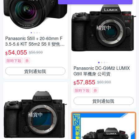
補貨中
Panasonic S5II + 20-60mm F
3.5-5.6 KIT S5m2 S5 II 變焦鏡
組 公司貨
54,055
$56,900
$
限時下殺
券
Panasonic DC-G9M2 LUMIX
貨到通知我
G9II 單機身 公司貨
57,855
$60,900
$
限時下殺
券
貨到通知我
補貨中