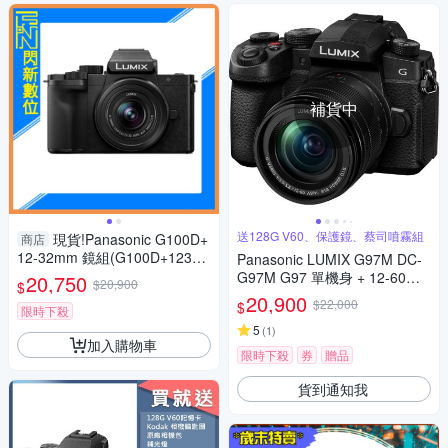
補貨中
送128G V60、保護鏡、蔡司噴霧組
現貨!Panasonic G100D+
商店
12-32mm 鏡組(G100D+123
Panasonic LUMIX G97M DC-
2，公司貨)G100
G97M G97 單機身 + 12-60mm
20,750
$20,900
$
變焦鏡組 公司貨
20,900
$22,000
$
限時下殺
5
(
1
)
加入購物車
限時下殺
券
贈品
貨到通知我