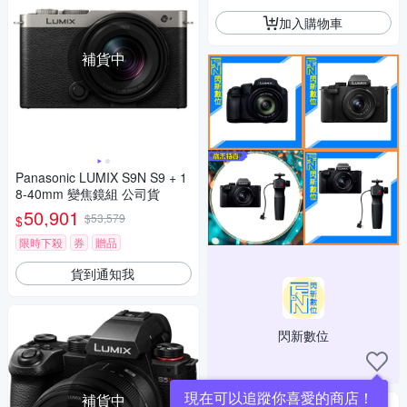
加入購物車
補貨中
Panasonic LUMIX S9N S9 + 1
8-40mm 變焦鏡組 公司貨
50,901
$53,579
$
限時下殺
券
贈品
貨到通知我
閃新數位
現在可以追蹤你喜愛的商店！
補貨中