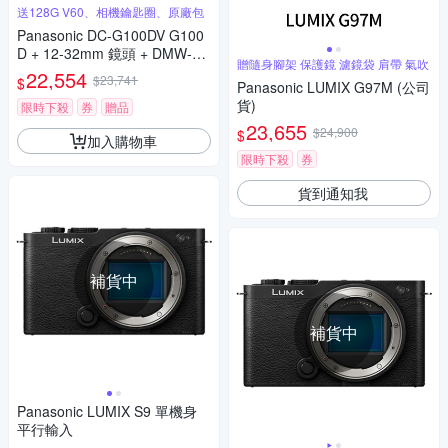
送128G V60、相機鑰匙圈、原廠包
Panasonic DC-G100DV G100
D + 12-32mm 鏡頭 + DMW-SH
贈隨身腳架 保護鏡 濾鏡袋 肩帶 氣吹
GR2 三腳架握把組 公司貨
22,554
$23,741
$
Panasonic LUMIX G97M (公司
貨)
限時下殺
券
贈品
23,655
$24,900
$
加入購物車
限時下殺
券
貨到通知我
補貨中
補貨中
Panasonic LUMIX S9 單機身
平行輸入