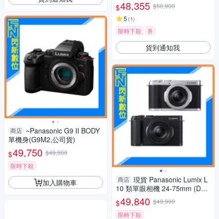
48,355
$50,900
$
5
(
1
)
限時下殺
券
貨到通知我
~Panasonic G9 II BODY
商店
單機身(G9M2,公司貨)
49,750
$49,900
$
限時下殺
現貨 Panasonic Lumix L
商店
加入購物車
10 類單眼相機 24-75mm (DC-
L10,公司貨)
49,840
$49,990
$
限時下殺