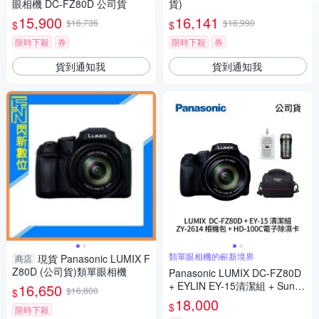
眼相機 DC-FZ80D 公司貨
貨)
15,900
16,141
$16,736
$16,990
$
$
限時下殺
券
限時下殺
券
貨到通知我
貨到通知我
類單眼相機的嶄新境界
現貨 Panasonic LUMIX F
商店
Z80D (公司貨)類單眼相機
Panasonic LUMIX DC-FZ80D
+ EYLIN EY-15清潔組 + SunLi
16,650
$16,800
$
ght ZY-2614相機包 + EirMai 銳
18,000
$
限時下殺
瑪 HD-100C電子除濕卡 FZ80