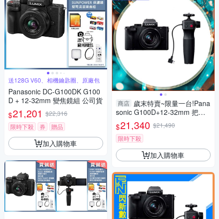
送128G V60、相機鑰匙圈、原廠包
Panasonic DC-G100DK G100
D + 12-32mm 變焦鏡組 公司貨
歲末特賣~限量一台!Pana
商店
21,201
sonic G100D+12-32mm 把手
$22,316
$
組(G100D+1232+SHGR2，公
21,340
$21,490
$
限時下殺
券
贈品
司貨)
限時下殺
加入購物車
加入購物車