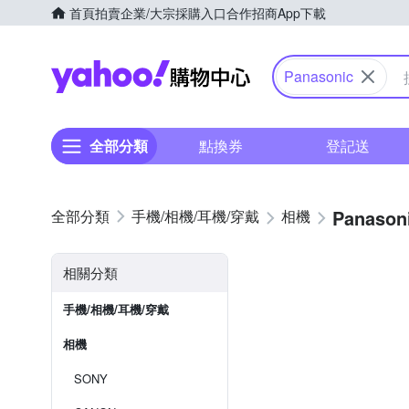
首頁
拍賣
企業/大宗採購入口
合作招商
App下載
Yahoo購物中心
Panasonic
全部分類
點換券
登記送
Panason
手機/相機/耳機/穿戴
相機
相關分類
手機/相機/耳機/穿戴
相機
SONY