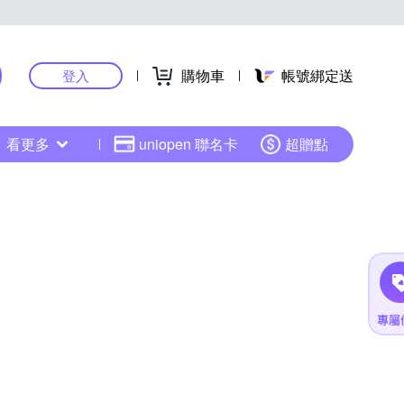
購物車
帳號綁定送
登入
看更多
uniopen 聯名卡
超贈點