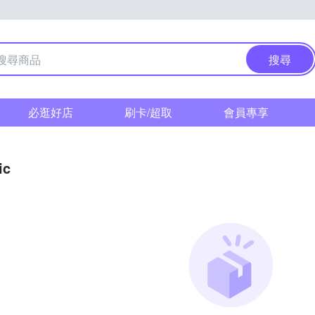
搜尋
必逛好店
刷卡/超取
會員專享
ic