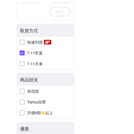
確定
取貨方式
快速到貨
7-11常溫
7-11冷凍
商品狀況
有現貨
Yahoo自營
評價4顆
以上
優惠