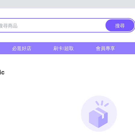
搜尋
必逛好店
刷卡/超取
會員專享
ic