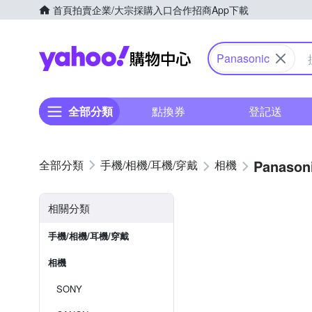
首頁
拍賣
企業/大宗採購入口
合作招商
App下載
Yahoo購物中心
Panasonic
全部分類
點換券
登記送
Panason
手機/相機/耳機/穿戴
相機
相關分類
手機/相機/耳機/穿戴
相機
SONY