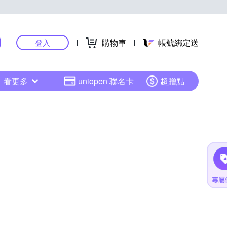
購物車
帳號綁定送
登入
看更多
uniopen 聯名卡
超贈點