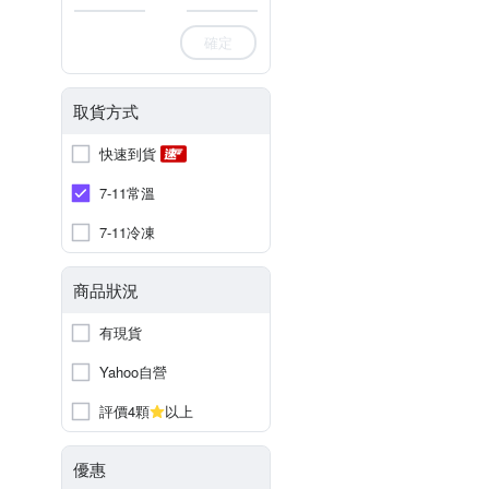
確定
取貨方式
快速到貨
7-11常溫
7-11冷凍
商品狀況
有現貨
Yahoo自營
評價4顆
以上
優惠