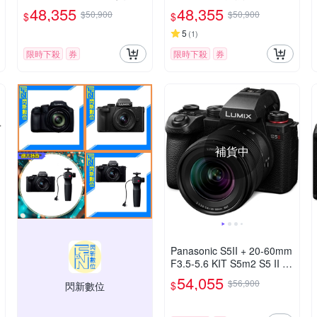
貨
48,355
48,355
$50,900
$50,900
$
$
5
(
1
)
限時下殺
券
限時下殺
券
補貨中
Panasonic S5II + 20-60mm
F3.5-5.6 KIT S5m2 S5 II 變
焦鏡組 公司貨
54,055
$56,900
$
閃新數位