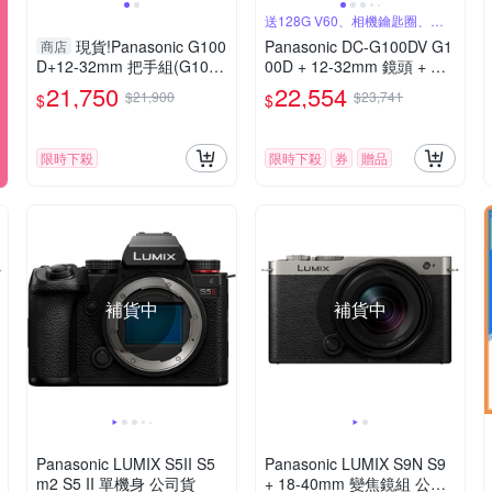
送128G V60、相機鑰匙圈、原
廠包
現貨!Panasonic G100
Panasonic DC-G100DV G1
商店
D+12-32mm 把手組(G100
00D + 12-32mm 鏡頭 + DM
D+1232+SHGR2，公司貨)
W-SHGR2 三腳架握把組 公
21,750
22,554
$21,900
$23,741
$
$
G100
司貨
限時下殺
限時下殺
券
贈品
補貨中
補貨中
Panasonic LUMIX S5II S5
Panasonic LUMIX S9N S9
m2 S5 II 單機身 公司貨
+ 18-40mm 變焦鏡組 公司