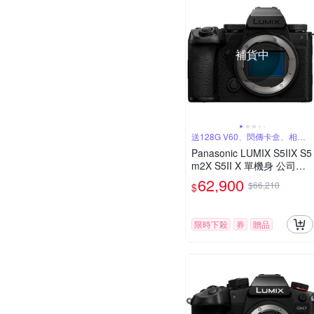
補貨中
送128G V60、閃傳卡盒、相機
鑰匙圈
Panasonic LUMIX S5IIX S5
m2X S5II X 單機身 公司貨
DC-S5M2X
62,900
$66,210
$
限時下殺
券
贈品