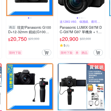
送128G V60、保護鏡、蔡司噴
霧組
現貨!Panasonic G100
Panasonic LUMIX G97M D
商店
D+12-32mm 鏡組(G100D+
C-G97M G97 單機身 + 12-
1232，公司貨)G100
60mm 變焦鏡組 公司貨
20,750
20,900
$20,900
$22,000
$
$
5
(
1
)
限時下殺
限時下殺
券
贈品