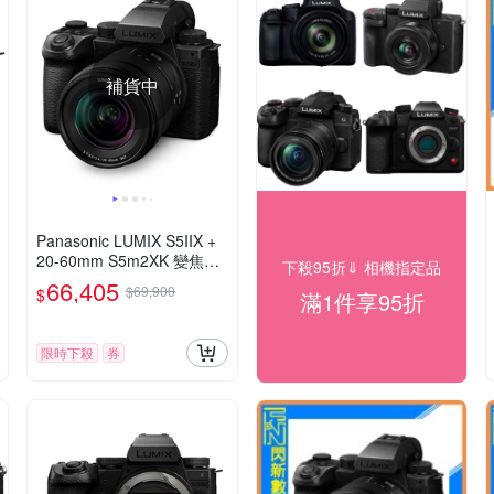
補貨中
Panasonic LUMIX S5IIX +
20-60mm S5m2XK 變焦鏡
下殺95折⇓ 相機指定品
組 公司貨 DC-S5M2XK
66,405
$69,900
$
滿1件享95折
限時下殺
券