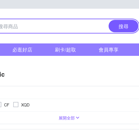
搜尋
必逛好店
刷卡/超取
會員專享
ic
CF
XQD
1萬~2000萬像素
單眼
3.0吋以上
可觸控式螢幕
類單眼相機(PASM功能)
1/2.3吋 CMOS
4000萬像素以上
無
BSI CMOS(高感光背照式)
3001萬~5000萬像素
1吋 
M4/3
展開全部