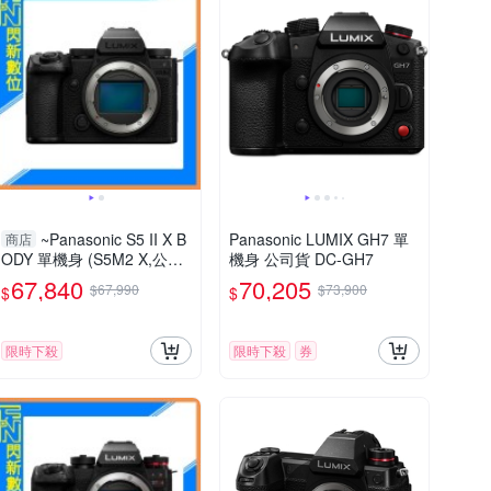
~Panasonic S5 II X B
Panasonic LUMIX GH7 單
商店
ODY 單機身 (S5M2 X,公司
機身 公司貨 DC-GH7
貨)S 5IIX
67,840
70,205
$67,990
$73,900
$
$
限時下殺
限時下殺
券