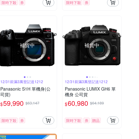
限時下殺
券
限時下殺
券
補貨中
補貨中
12/31前滿3萬登記送1212
12/31前滿3萬登記送1212
Panasonic S1H 單機身(公
Panasonic LUMIX GH6 單
司貨)
機身 公司貨
59,990
60,980
$63,147
$64,189
$
$
限時下殺
券
限時下殺
券
贈品