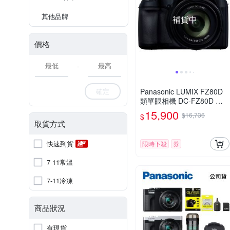
其他品牌
補貨中
價格
-
確定
Panasonic LUMIX FZ80D
類單眼相機 DC-FZ80D 公
司貨
15,900
$16,736
$
取貨方式
快速到貨
限時下殺
券
7-11常溫
7-11冷凍
商品狀況
有現貨