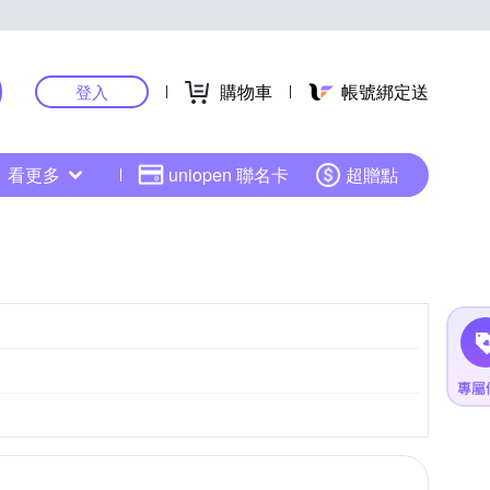
購物車
帳號綁定送
登入
看更多
uniopen 聯名卡
超贈點
CMOS