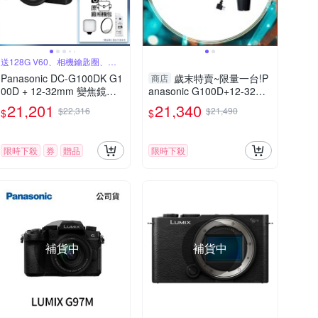
送128G V60、相機鑰匙圈、原
廠包
Panasonic DC-G100DK G1
歲末特賣~限量一台!P
商店
00D + 12-32mm 變焦鏡組
anasonic G100D+12-32m
公司貨
m 把手組(G100D+1232+S
21,201
21,340
$22,316
$21,490
$
$
HGR2，公司貨)
限時下殺
券
贈品
限時下殺
補貨中
補貨中