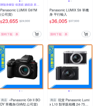
贈隨身腳架 保護鏡 濾鏡袋 肩帶
氣吹
Panasonic LUMIX G97M
Panasonic LUMIX S9 單機
(公司貨)
身 平行輸入
23,655
36,005
$24,900
$37,900
$
$
限時下殺
券
限時下殺
券
~Panasonic G9 II BO
現貨 Panasonic Lumi
商店
商店
DY 單機身(G9M2,公司貨)
x L10 類單眼相機 24-75mm