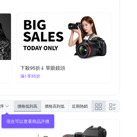
下殺95折⇓ 單眼鏡頭
滿1享95折
序
價格低到高
價格高到低
近期熱銷