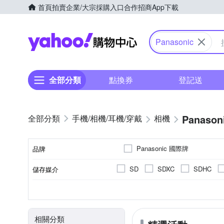
首頁
拍賣
企業/大宗採購入口
合作招商
App下載
Yahoo購物中心
Panasonic
全部分類
點換券
登記送
Panason
手機/相機/耳機/穿戴
相機
Panasonic 國際牌
品牌
SD
SDXC
SDHC
儲存媒介
品牌名稱
翻轉式螢幕
微單眼
2.0~2.5吋
2001萬~3000萬像素
公司貨
一般型相機
平行輸入
2.5~2.9吋
160
無
CMOS
Live MOS
TFT LCD
螢幕類型
影像感應器
相機類型
螢幕尺寸
有效像素
來源
相關分類