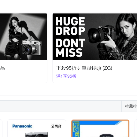
定品
下殺95折⇓ 單眼鏡頭 (ZG)
滿1享95折
推薦排