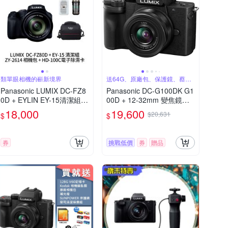
類單眼相機的嶄新境界
送64G、原廠包、保護鏡、蔡司
噴罐
Panasonic LUMIX DC-FZ8
Panasonic DC-G100DK G1
0D + EYLIN EY-15清潔組 +
00D + 12-32mm 變焦鏡組
SunLight ZY-2614相機包 +
公司貨
18,000
19,600
$20,631
$
$
EirMai 銳瑪 HD-100C電子
除濕卡 FZ80D (公司貨)
券
挑戰低價
券
贈品