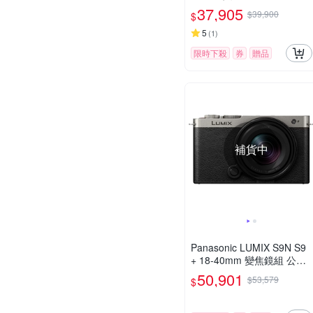
37,905
$39,900
$
5
(
1
)
限時下殺
券
贈品
補貨中
Panasonic LUMIX S9N S9
+ 18-40mm 變焦鏡組 公司
貨
50,901
$53,579
$