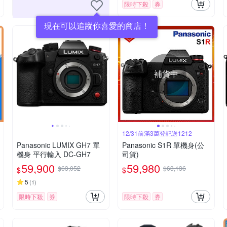
限時下殺
券
現在可以追蹤你喜愛的商店！
補貨中
12/31前滿3萬登記送1212
Panasonic LUMIX GH7 單
Panasonic S1R 單機身(公
機身 平行輸入 DC-GH7
司貨)
59,900
59,980
$63,052
$63,136
$
$
5
(
1
)
限時下殺
券
限時下殺
券