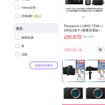
Yahoo自營
評價4顆
以上
Panasonic LUMIX TZ99+1
優惠
28G記憶卡+膠囊清潔組+鋼
化貼+水晶保護鏡+2614相機
20,672
$21,760
$
挑戰低價
包+NITECORE BB nano 迷
你電動氣吹(公司貨)
券
限時下殺
券
活動
清除所有條件