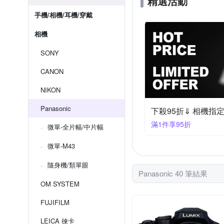
精選活動
手機/相機/耳機/穿戴
相機
SONY
CANON
NIKON
Panasonic
下殺95折⇓ 相機指
滿1件享95折
微單-全片幅/中片幅
微單-M43
隨身機/類單眼
Panasonic 40 筆結果
OM SYSTEM
FUJIFILM
LEICA 徠卡