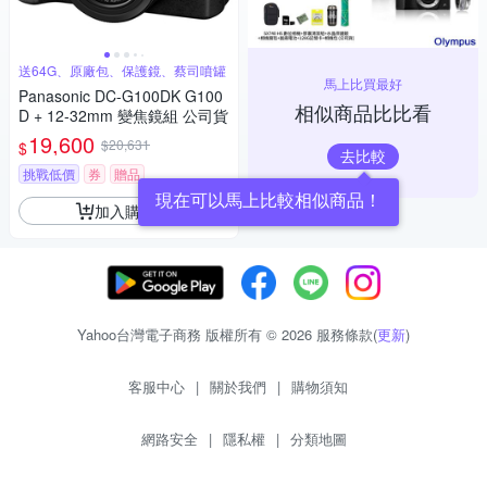
送64G、原廠包、保護鏡、蔡司噴罐
馬上比買最好
Panasonic DC-G100DK G100
相似商品比比看
D + 12-32mm 變焦鏡組 公司貨
19,600
$20,631
$
去比較
挑戰低價
券
贈品
現在可以馬上比較相似商品！
加入購物車
Yahoo台灣電子商務 版權所有 © 2026 服務條款(
更新
)
客服中心
|
關於我們
|
購物須知
網路安全
|
隱私權
|
分類地圖