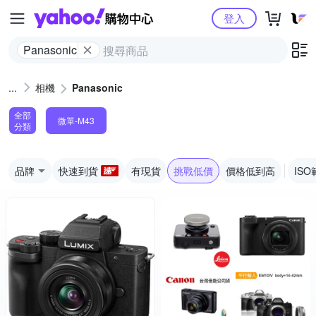
Yahoo購物中心
登入
Panasonic
相機
Panasonic
全部
微單-M43
分類
品牌
快速到貨
有現貨
挑戰低價
價格低到高
ISO