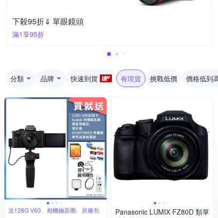
下殺95折⇓ 單眼鏡頭
滿1享95折
分類
品牌
快速到貨
有現貨
挑戰低價
價格低到
送128G V60、相機鑰匙圈、原廠包
Panasonic LUMIX FZ80D 類單