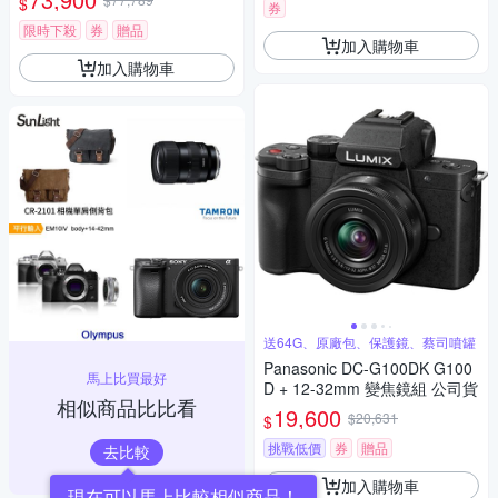
$
D (公司貨)
券
限時下殺
券
贈品
加入購物車
加入購物車
送64G、原廠包、保護鏡、蔡司噴罐
Panasonic DC-G100DK G100
馬上比買最好
D + 12-32mm 變焦鏡組 公司貨
相似商品比比看
19,600
$20,631
$
挑戰低價
券
贈品
去比較
加入購物車
現在可以馬上比較相似商品！