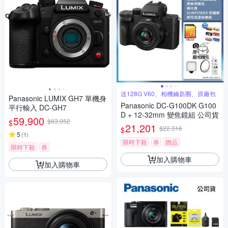
送128G V60、相機鑰匙圈、原廠包
Panasonic LUMIX GH7 單機身
Panasonic DC-G100DK G100
平行輸入 DC-GH7
D + 12-32mm 變焦鏡組 公司貨
59,900
$63,052
$
21,201
$22,316
$
5
(
1
)
限時下殺
券
贈品
限時下殺
券
加入購物車
加入購物車