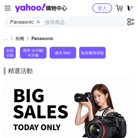
Yahoo購物中心
登入
Panasonic
相機
Panasonic
全部
微單-全片幅/
微單-M43
隨身機/類單眼
分類
中片幅
精選活動