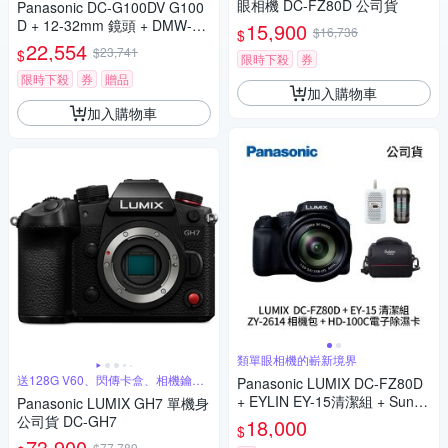
眼相機 DC-FZ80D 公司貨
Panasonic DC-G100DV G100
D + 12-32mm 鏡頭 + DMW-SH
15,900
$16,736
$
GR2 三腳架握把組 公司貨
22,554
$23,741
$
限時下殺
券
限時下殺
券
贈品
加入購物車
加入購物車
類單眼相機的嶄新境界
送128G V60、閃傳卡盒、相機鑰匙
Panasonic LUMIX DC-FZ80D
圈
+ EYLIN EY-15清潔組 + SunLi
Panasonic LUMIX GH7 單機身
ght ZY-2614相機包 + EirMai 銳
公司貨 DC-GH7
18,000
$
瑪 HD-100C電子除濕卡 FZ80
73,900
$77,789