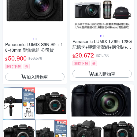
Panasonic LUMIX TZ99+128G
Panasonic LUMIX S9N S9 + 1
記憶卡+膠囊清潔組+鋼化貼+水
8-40mm 變焦鏡組 公司貨
晶保護鏡+2614相機包+NITEC
20,672
$21,760
$
50,900
ORE BB nano 迷你電動氣吹
$53,578
$
(公司貨)
限時下殺
券
限時下殺
券
加入購物車
加入購物車