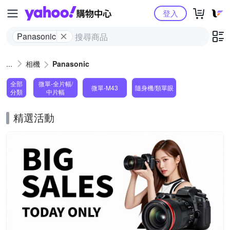
Yahoo購物中心
登入
Panasonic
相機
Panasonic
全部
微單-全片幅/
微單-M43
隨身機/類單眼
分類
中片幅
精選活動