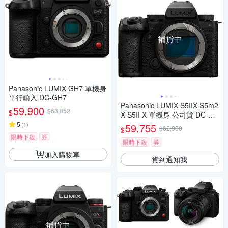
補貨中
Panasonic LUMIX GH7 單機身
平行輸入 DC-GH7
Panasonic LUMIX S5IIX S5m2
59,900
$63,052
$
X S5II X 單機身 公司貨 DC-S5
M2X
5
(
1
)
59,755
$62,900
$
限時下殺
券
限時下殺
券
加入購物車
貨到通知我
補貨中