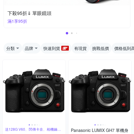
下殺95折⇓ 單眼鏡頭
滿1享95折
分類
品牌
快速到貨
有現貨
挑戰低價
價格低到
送128G V60、閃傳卡盒、相機鑰匙
Panasonic LUMIX GH7 單機身
圈