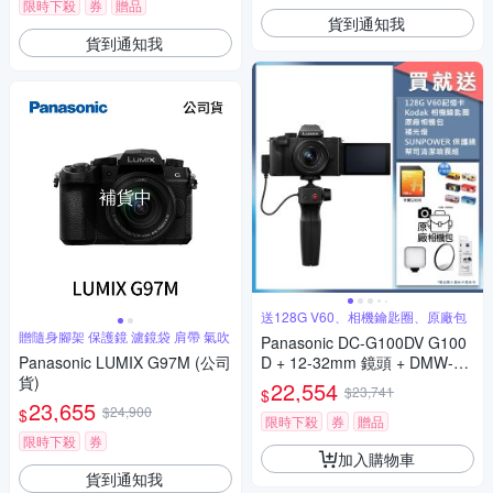
限時下殺
券
贈品
貨到通知我
貨到通知我
補貨中
送128G V60、相機鑰匙圈、原廠包
贈隨身腳架 保護鏡 濾鏡袋 肩帶 氣吹
Panasonic DC-G100DV G100
Panasonic LUMIX G97M (公司
D + 12-32mm 鏡頭 + DMW-SH
貨)
GR2 三腳架握把組 公司貨
22,554
$23,741
$
23,655
$24,900
$
限時下殺
券
贈品
限時下殺
券
加入購物車
貨到通知我