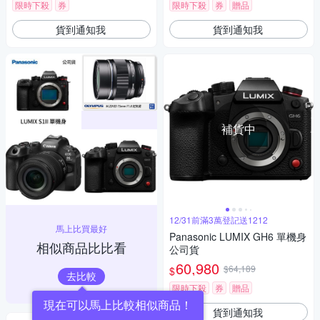
限時下殺
券
限時下殺
券
贈品
貨到通知我
貨到通知我
補貨中
12/31前滿3萬登記送1212
馬上比買最好
Panasonic LUMIX GH6 單機身
相似商品比比看
公司貨
60,980
$64,189
$
去比較
限時下殺
券
贈品
現在可以馬上比較相似商品！
貨到通知我