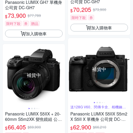
公司貨 DC-GH7
Panasonic LUMIX GH7 單機身
公司貨 DC-GH7
70,205
$73,900
$
73,900
$77,789
$
限時下殺
券
限時下殺
券
贈品
加入購物車
加入購物車
補貨中
補貨中
送128G V60、閃傳卡盒、相機鑰匙
圈
Panasonic LUMIX S5IIX + 20-
Panasonic LUMIX S5IIX S5m2
60mm S5m2XK 變焦鏡組 公司
X S5II X 單機身 公司貨 DC-S5
貨 DC-S5M2XK
M2X
66,405
62,900
$69,900
$66,210
$
$