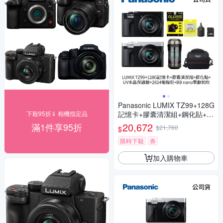
Panasonic LUMIX TZ99+128G
下殺95折⇓ 相機指定品
記憶卡+膠囊清潔組+鋼化貼+水
晶保護鏡+2614相機包+NITEC
20,672
滿1件享95折
$21,760
$
ORE BB nano 迷你電動氣吹
(公司貨)
限時下殺
券
加入購物車