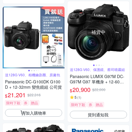
補貨中
送128G V60、保護鏡、蔡司噴霧組
送128G V60、相機鑰匙圈、原廠包
Panasonic LUMIX G97M DC-
Panasonic DC-G100DK G100
G97M G97 單機身 + 12-60mm
D + 12-32mm 變焦鏡組 公司貨
變焦鏡組 公司貨
20,900
$22,000
$
21,201
$22,316
$
5
(
1
)
限時下殺
券
贈品
限時下殺
券
贈品
加入購物車
貨到通知我