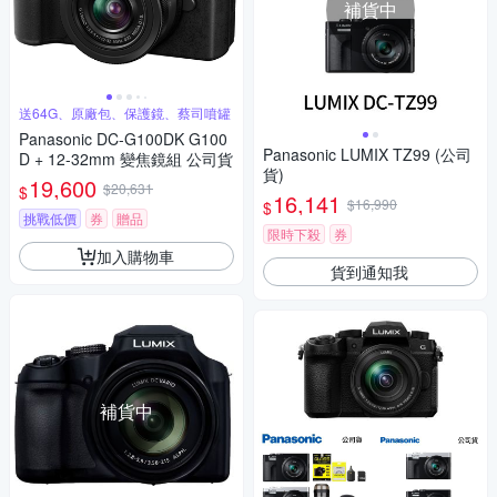
補貨中
送64G、原廠包、保護鏡、蔡司噴罐
Panasonic DC-G100DK G100
Panasonic LUMIX TZ99 (公司
D + 12-32mm 變焦鏡組 公司貨
貨)
19,600
$20,631
$
16,141
$16,990
$
挑戰低價
券
贈品
限時下殺
券
加入購物車
貨到通知我
補貨中