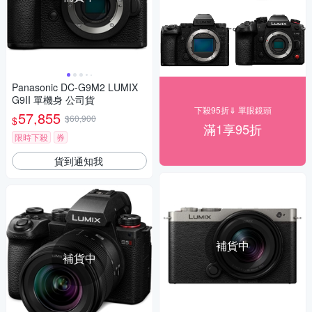
Panasonic DC-G9M2 LUMIX
G9II 單機身 公司貨
下殺95折⇓ 單眼鏡頭
57,855
$60,900
$
滿1享95折
限時下殺
券
貨到通知我
補貨中
補貨中