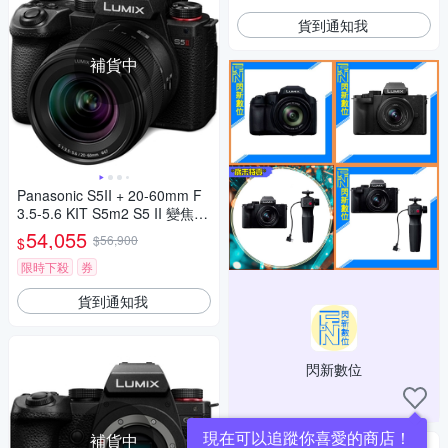
貨到通知我
補貨中
Panasonic S5II + 20-60mm F
3.5-5.6 KIT S5m2 S5 II 變焦鏡
組 公司貨
54,055
$56,900
$
限時下殺
券
貨到通知我
閃新數位
現在可以追蹤你喜愛的商店！
補貨中