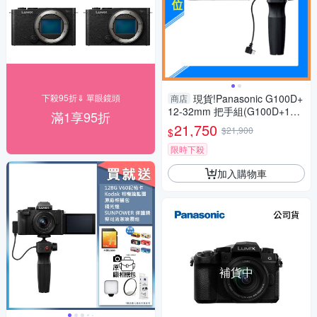
下殺95折⇓ 單眼鏡頭
現貨!Panasonic G100D+
商店
12-32mm 把手組(G100D+123
滿1享95折
2+SHGR2，公司貨)G100
21,750
$21,900
$
限時下殺
加入購物車
補貨中