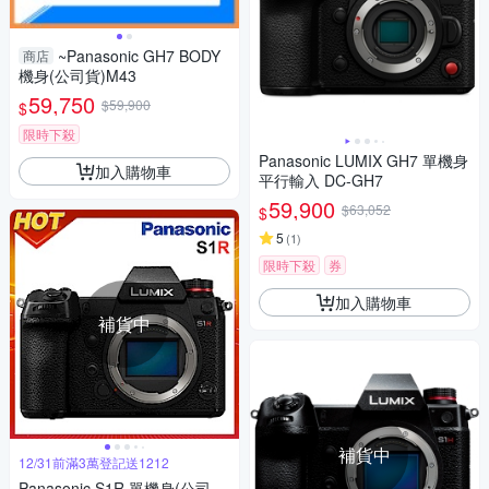
~Panasonic GH7 BODY
商店
機身(公司貨)M43
59,750
$59,900
$
限時下殺
Panasonic LUMIX GH7 單機身
加入購物車
平行輸入 DC-GH7
59,900
$63,052
$
5
(
1
)
限時下殺
券
加入購物車
補貨中
補貨中
12/31前滿3萬登記送1212
Panasonic S1R 單機身(公司