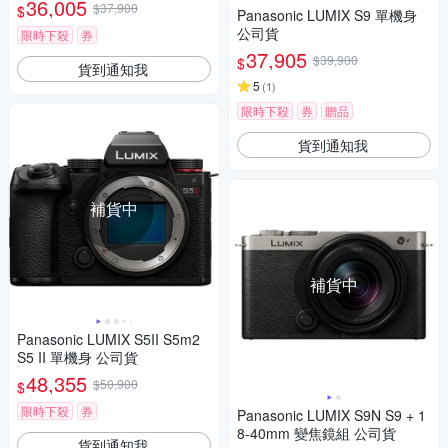
36,005
$37,900
$
Panasonic LUMIX S9 單機身
公司貨
限時下殺
券
37,905
$39,900
$
貨到通知我
5
(
1
)
限時下殺
券
贈品
貨到通知我
補貨中
補貨中
Panasonic LUMIX S5II S5m2
S5 II 單機身 公司貨
48,355
$50,900
$
限時下殺
券
Panasonic LUMIX S9N S9 + 1
8-40mm 變焦鏡組 公司貨
貨到通知我