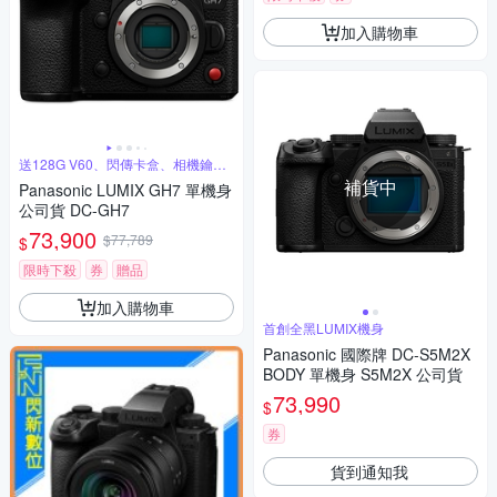
加入購物車
送128G V60、閃傳卡盒、相機鑰匙
圈
補貨中
Panasonic LUMIX GH7 單機身
公司貨 DC-GH7
73,900
$77,789
$
限時下殺
券
贈品
加入購物車
首創全黑LUMIX機身
Panasonic 國際牌 DC-S5M2X
BODY 單機身 S5M2X 公司貨
73,990
$
券
貨到通知我