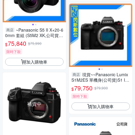
~Panasonic S5 II X+20-6
商店
0mm 套組 (S5M2 XK,公司貨)
S5IIXK
75,840
$75,990
$
限時下殺
加入購物車
現貨~~Panasonic Lumix
商店
S1M2ES 單機身(公司貨)S1 II
ES
79,750
$79,900
$
限時下殺
補貨中
加入購物車