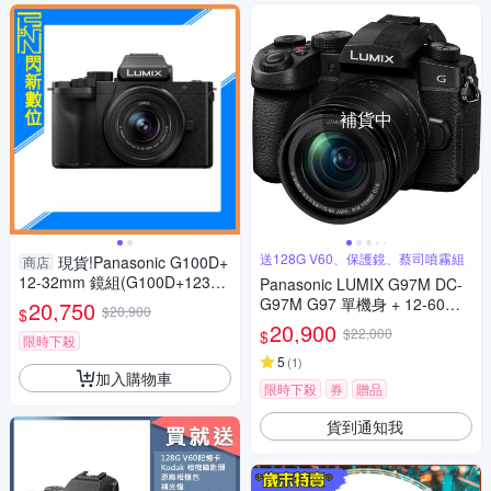
補貨中
送128G V60、保護鏡、蔡司噴霧組
現貨!Panasonic G100D+
商店
12-32mm 鏡組(G100D+123
Panasonic LUMIX G97M DC-
2，公司貨)G100
G97M G97 單機身 + 12-60mm
20,750
$20,900
$
變焦鏡組 公司貨
20,900
$22,000
$
限時下殺
5
(
1
)
加入購物車
限時下殺
券
贈品
貨到通知我