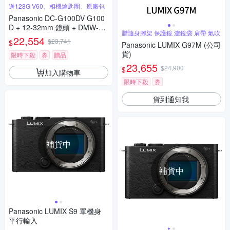
送128G V60、相機鑰匙圈、原廠包
Panasonic DC-G100DV G100
D + 12-32mm 鏡頭 + DMW-SH
贈隨身腳架 保護鏡 濾鏡袋 肩帶 氣吹
GR2 三腳架握把組 公司貨
22,554
$23,741
$
Panasonic LUMIX G97M (公司
貨)
限時下殺
券
贈品
23,655
$24,900
$
加入購物車
限時下殺
券
貨到通知我
補貨中
補貨中
Panasonic LUMIX S9 單機身
平行輸入