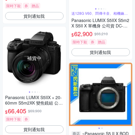
限時下殺
券
贈品
送128G V60、閃傳卡盒、相機鑰匙
貨到通知我
圈
Panasonic LUMIX S5IIX S5m2
X S5II X 單機身 公司貨 DC-S5
M2X
62,900
$66,210
$
限時下殺
券
贈品
貨到通知我
補貨中
Panasonic LUMIX S5IIX + 20-
60mm S5m2XK 變焦鏡組 公司
貨 DC-S5M2XK
66,405
$69,900
$
限時下殺
券
貨到通知我
~Panasonic S5 II X BOD
商店