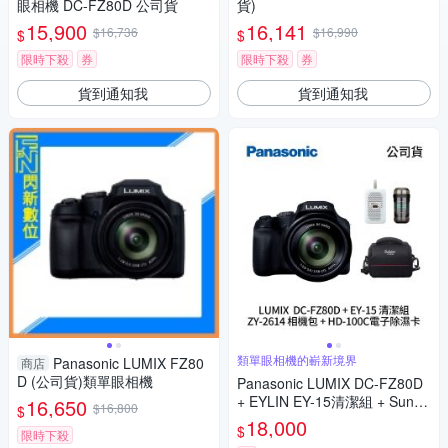
眼相機 DC-FZ80D 公司貨
貨)
15,900
16,141
$16,736
$16,990
$
$
限時下殺
券
限時下殺
券
貨到通知我
貨到通知我
類單眼相機的嶄新境界
Panasonic LUMIX FZ80
商店
D (公司貨)類單眼相機
Panasonic LUMIX DC-FZ80D
+ EYLIN EY-15清潔組 + SunLi
16,650
$16,800
$
ght ZY-2614相機包 + EirMai 銳
18,000
$
限時下殺
瑪 HD-100C電子除濕卡 FZ80