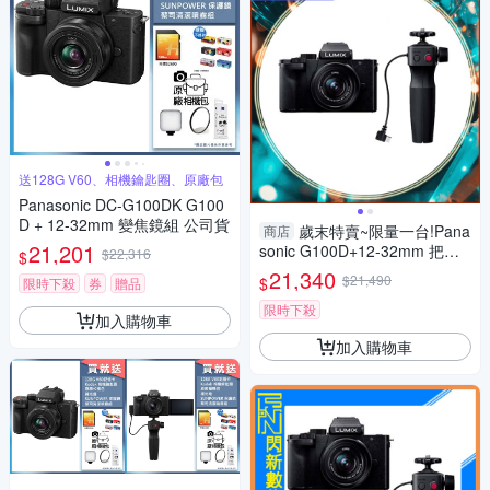
送128G V60、相機鑰匙圈、原廠包
Panasonic DC-G100DK G100
D + 12-32mm 變焦鏡組 公司貨
歲末特賣~限量一台!Pana
商店
21,201
sonic G100D+12-32mm 把手
$22,316
$
組(G100D+1232+SHGR2，公
21,340
$21,490
$
限時下殺
券
贈品
司貨)
限時下殺
加入購物車
加入購物車