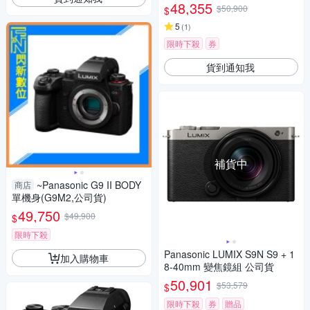
48,355
$50,900
$
5
(
1
)
限時下殺
券
貨到通知我
補貨中
~Panasonic G9 II BODY
商店
單機身(G9M2,公司貨)
49,750
$49,900
$
限時下殺
Panasonic LUMIX S9N S9 + 1
加入購物車
8-40mm 變焦鏡組 公司貨
50,901
$53,579
$
限時下殺
券
贈品