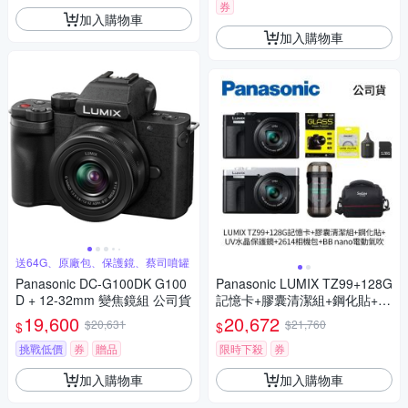
D (公司貨)
券
加入購物車
加入購物車
送64G、原廠包、保護鏡、蔡司噴罐
Panasonic DC-G100DK G100
Panasonic LUMIX TZ99+128G
D + 12-32mm 變焦鏡組 公司貨
記憶卡+膠囊清潔組+鋼化貼+水
晶保護鏡+2614相機包+NITEC
19,600
20,672
$20,631
$21,760
$
$
ORE BB nano 迷你電動氣吹
(公司貨)
挑戰低價
券
贈品
限時下殺
券
加入購物車
加入購物車