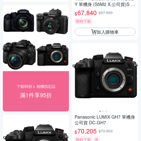
Y 單機身 (S5M2 X,公司貨)S 5II
X
67,840
$67,990
$
限時下殺
加入購物車
下殺95折⇓ 相機指定品
滿1件享95折
Panasonic LUMIX GH7 單機身
公司貨 DC-GH7
70,205
$73,900
$
限時下殺
券