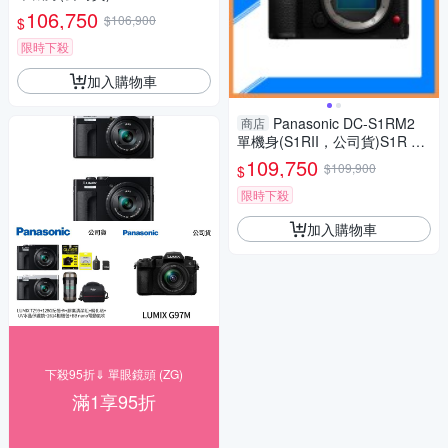
106,750
$106,900
$
限時下殺
加入購物車
Panasonic DC-S1RM2
商店
單機身(S1RII，公司貨)S1R Ma
rk II S1R2
109,750
$109,900
$
限時下殺
加入購物車
下殺95折⇓ 單眼鏡頭 (ZG)
滿1享95折