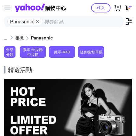
Yahoo購物中心
登入
Panasonic
相機
Panasonic
全部
微單-全片幅/
微單-M43
隨身機/類單眼
分類
中片幅
精選活動