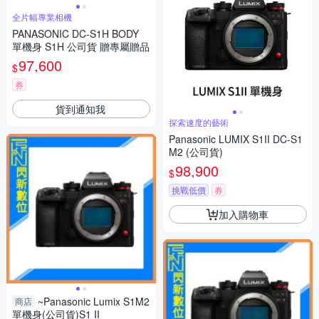
全片幅專業相機
PANASONIC DC-S1H BODY
單機身 S1H 公司貨 贈專屬贈品
97,600
$
券
貨到通知我
探索速度的藝術
Panasonic LUMIX S1II DC-S1
M2 (公司貨)
98,900
$
挑戰低價
券
加入購物車
~Panasonic Lumix S1M2
商店
單機身(公司貨)S1 II