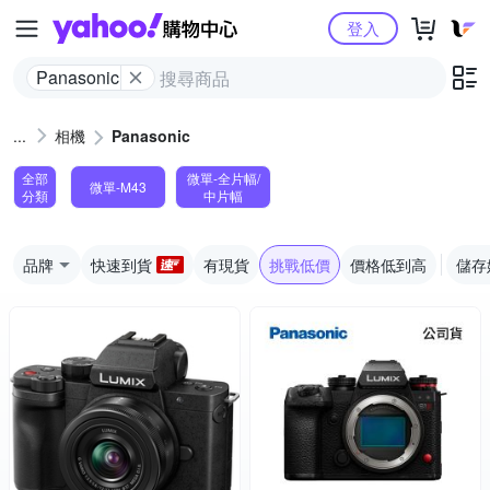
Yahoo購物中心
登入
Panasonic
相機
Panasonic
全部
微單-全片幅/
微單-M43
分類
中片幅
品牌
快速到貨
有現貨
挑戰低價
價格低到高
儲存